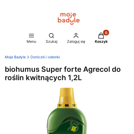
Produkty w koszy
Otwórz wyszukiwarkę
Menu
Szukaj
Zaloguj się
Koszyk
Moje Badyle
Doniczki i osłonki
biohumus Super forte Agrecol do
roślin kwitnących 1,2L