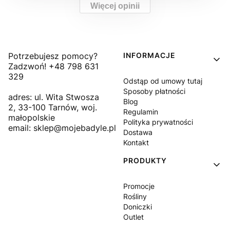
Więcej opinii
Linki w stopce
Potrzebujesz pomocy?
INFORMACJE
Zadzwoń! +48 798 631
329
Odstąp od umowy tutaj
Sposoby płatności
adres: ul. Wita Stwosza
Blog
2, 33-100 Tarnów, woj.
Regulamin
małopolskie
Polityka prywatności
email: sklep@mojebadyle.pl
Dostawa
Kontakt
PRODUKTY
Promocje
Rośliny
Doniczki
Outlet