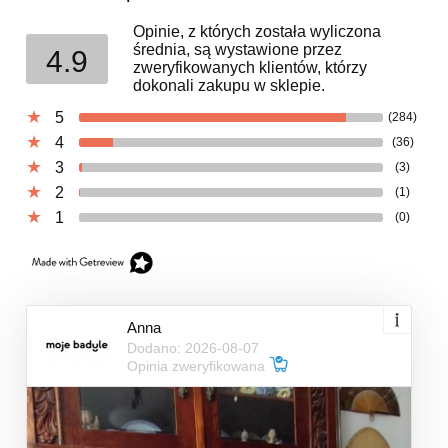
Opinie, z których została wyliczona
średnia, są wystawione przez
4.9
zweryfikowanych klientów, którzy
dokonali zakupu w sklepie.
5
(284)
4
(36)
3
(3)
2
(1)
1
(0)
Anna
Dodano: 2026-08-07
Opinia zweryfikowana