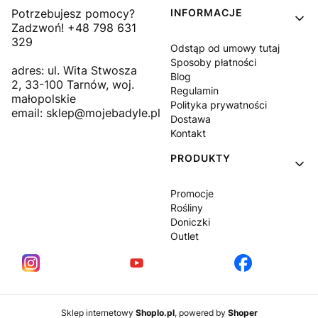
Linki w stopce
Potrzebujesz pomocy?
INFORMACJE
Zadzwoń! +48 798 631
329
Odstąp od umowy tutaj
Sposoby płatności
adres: ul. Wita Stwosza
Blog
2, 33-100 Tarnów, woj.
Regulamin
małopolskie
Polityka prywatności
email: sklep@mojebadyle.pl
Dostawa
Kontakt
PRODUKTY
Promocje
Rośliny
Doniczki
Outlet
Sklep internetowy
Shoplo.pl
, powered by
Shoper