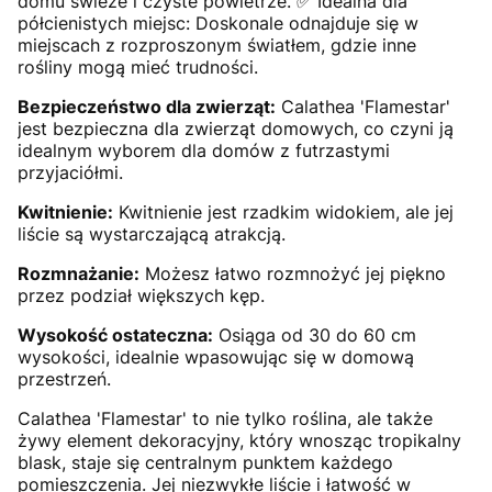
domu świeże i czyste powietrze. ✅ Idealna dla
półcienistych miejsc: Doskonale odnajduje się w
miejscach z rozproszonym światłem, gdzie inne
rośliny mogą mieć trudności.
Bezpieczeństwo dla zwierząt:
Calathea 'Flamestar'
jest bezpieczna dla zwierząt domowych, co czyni ją
idealnym wyborem dla domów z futrzastymi
przyjaciółmi.
Kwitnienie:
Kwitnienie jest rzadkim widokiem, ale jej
liście są wystarczającą atrakcją.
Rozmnażanie:
Możesz łatwo rozmnożyć jej piękno
przez podział większych kęp.
Wysokość ostateczna:
Osiąga od 30 do 60 cm
wysokości, idealnie wpasowując się w domową
przestrzeń.
Calathea 'Flamestar' to nie tylko roślina, ale także
żywy element dekoracyjny, który wnosząc tropikalny
blask, staje się centralnym punktem każdego
pomieszczenia. Jej niezwykłe liście i łatwość w