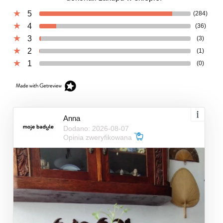
5
(284)
4
(36)
3
(3)
2
(1)
1
(0)
Anna
Dodano: 2026-08-07
Opinia zweryfikowana