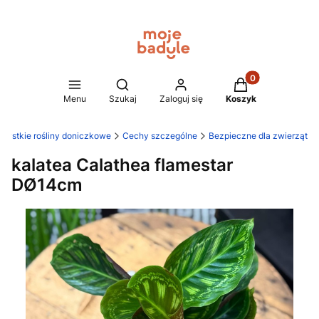
Produkty w koszy
Otwórz wyszukiwarkę
Menu
Szukaj
Zaloguj się
Koszyk
zystkie rośliny doniczkowe
Cechy szczególne
Bezpieczne dla zwierząt
kalatea Calathea flamestar
DØ14cm