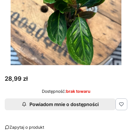
Cena
28,99 zł
Dostępność:
brak towaru
Powiadom mnie o dostępności
Zapytaj o produkt