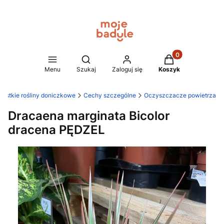
Produkty w koszy
Otwórz wyszukiwarkę
Menu
Szukaj
Zaloguj się
Koszyk
ystkie rośliny doniczkowe
Cechy szczególne
Oczyszczacze powietrza
Dracaena marginata Bicolor
dracena PĘDZEL