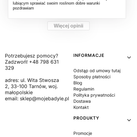
lubiącym sprawiać swoim roslinom dobre warunki
pozdrawiam
Więcej opinii
Linki w stopce
Potrzebujesz pomocy?
INFORMACJE
Zadzwoń! +48 798 631
329
Odstąp od umowy tutaj
Sposoby płatności
adres: ul. Wita Stwosza
Blog
2, 33-100 Tarnów, woj.
Regulamin
małopolskie
Polityka prywatności
email: sklep@mojebadyle.pl
Dostawa
Kontakt
PRODUKTY
Promocje