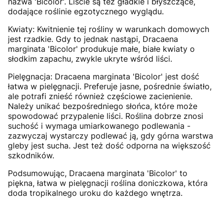
nazwa 'Bicolor'. Liście są też gładkie i błyszczące,
dodające roślinie egzotycznego wyglądu.
Kwiaty: Kwitnienie tej rośliny w warunkach domowych
jest rzadkie. Gdy to jednak nastąpi, Dracaena
marginata 'Bicolor' produkuje małe, białe kwiaty o
słodkim zapachu, zwykle ukryte wśród liści.
Pielęgnacja: Dracaena marginata 'Bicolor' jest dość
łatwa w pielęgnacji. Preferuje jasne, pośrednie światło,
ale potrafi znieść również częściowe zacienienie.
Należy unikać bezpośredniego słońca, które może
spowodować przypalenie liści. Roślina dobrze znosi
suchość i wymaga umiarkowanego podlewania -
zazwyczaj wystarczy podlewać ją, gdy górna warstwa
gleby jest sucha. Jest też dość odporna na większość
szkodników.
Podsumowując, Dracaena marginata 'Bicolor' to
piękna, łatwa w pielęgnacji roślina doniczkowa, która
doda tropikalnego uroku do każdego wnętrza.