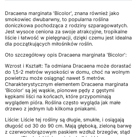
Dracaena marginata 'Bicolor', znana również jako
smokowiec dwubarwny, to popularna roślina
doniczkowa pochodząca z rodziny szparagowatych.
Jest wysoce ceniona za swoje atrakcyjne, tropikalne
liście i łatwość w pielęgnacji, dzięki czemu jest idealna
dla początkujących miłośników roślin.
Oto szczegółowy opis Dracaena marginata 'Bicolor':
Wzrost i Kształt: Ta odmiana Dracaena może dorastać
do 1,5-2 metrów wysokości w domu, choć na wolnym
powietrzu może osiągnąć nawet 5 metrów.
Charakterystycznym elementem Dracaena marginata
'Bicolor' są jej wąskie, pionowe pędy z gęstymi
kępkami liści na końcach, które przypominają
wyglądem pióra. Roślina często wygląda jak małe
drzewo z jednym lub kilkoma pniakami.
Liście: Liście tej rośliny są długie, smukłe, i osiągają
długość od 30 do 90 cm. Mają głęboką, zieloną barwę
z czerwonobrązowym paskiem wzdłuż brzegów, stąd