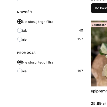
Do kos
NOWOŚĆ
Nie stosuj tego filtra
Bestseller
40
tak
157
nie
PROMOCJA
Nie stosuj tego filtra
197
nie
Cena
25,99 zł