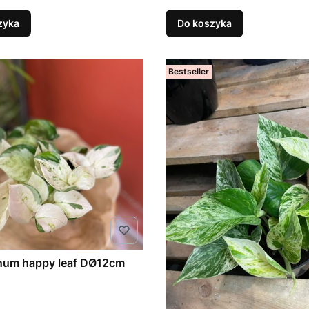
zyka
Do koszyka
Bestseller
epipremnum happy leaf DØ12cm