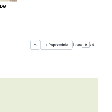
 DØ
Poprzednia
Strona
z 9
Wróć do pierwszej strony z produktami