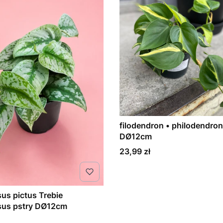
filodendron • philodendron 
DØ12cm
Cena
23,99 zł
us pictus Trebie
sus pstry DØ12cm