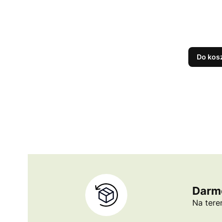
Do kos
Darm
Na tere