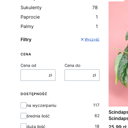
Sukulenty
78
Paprocie
1
Palmy
1
Filtry
Wyczyść
CENA
Cena od
Cena do
zł
zł
DOSTĘPNOŚĆ
Dostępność
117
na wyczerpaniu
Scindaps
62
średnia ilość
Scindap
Cena
18
25,99 zł
duża ilość