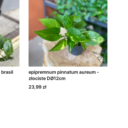
brasil
epipremnum pinnatum aureum -
złociste DØ12cm
Cena
23,99 zł