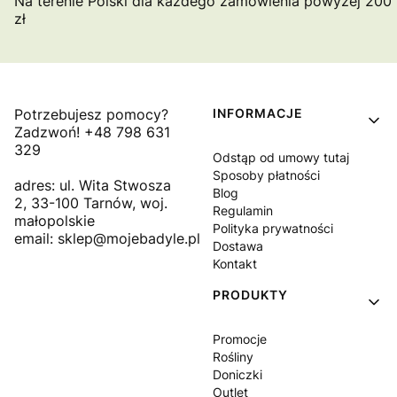
Na terenie Polski dla każdego zamówienia powyżej 200
zł
Linki w stopce
Potrzebujesz pomocy?
INFORMACJE
Zadzwoń! +48 798 631
329
Odstąp od umowy tutaj
Sposoby płatności
adres: ul. Wita Stwosza
Blog
2, 33-100 Tarnów, woj.
Regulamin
małopolskie
Polityka prywatności
email: sklep@mojebadyle.pl
Dostawa
Kontakt
PRODUKTY
Promocje
Rośliny
Doniczki
Outlet