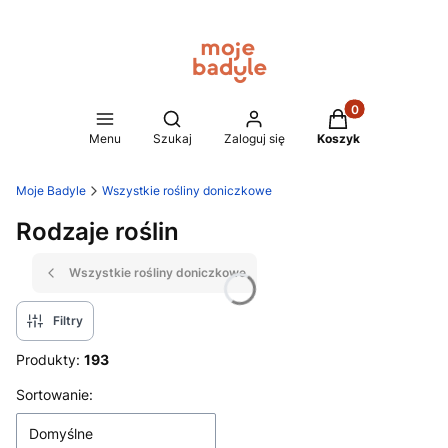
Produkty w koszy
Otwórz wyszukiwarkę
Menu
Szukaj
Zaloguj się
Koszyk
Moje Badyle
Wszystkie rośliny doniczkowe
Rodzaje roślin
Wszystkie rośliny doniczkowe
Filtry
Produkty:
193
Lista produktów
Sortowanie:
Domyślne