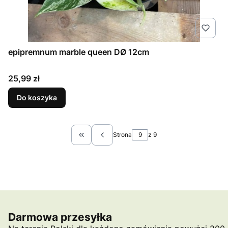
epipremnum marble queen DØ 12cm
Cena
25,99 zł
Do koszyka
Strona
z 9
Wróć do pierwszej strony z produktami
Darmowa przesyłka