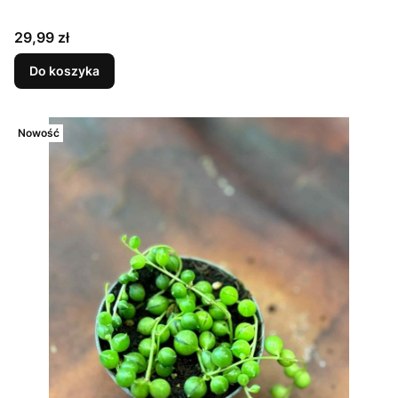
Cena
29,99 zł
Do koszyka
Nowość