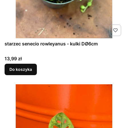
starzec senecio rowleyanus - kulki DØ6cm
Cena
13,99 zł
Do koszyka