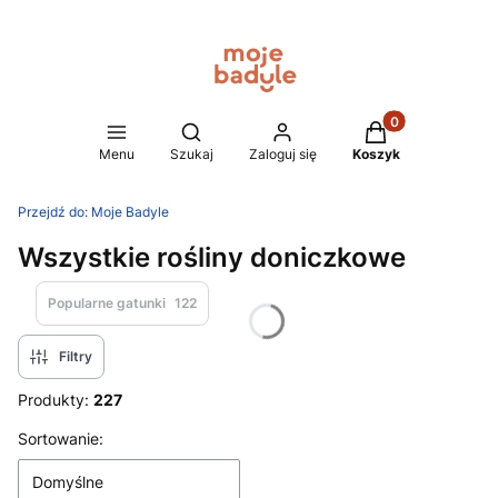
Produkty w koszy
Otwórz wyszukiwarkę
Menu
Szukaj
Zaloguj się
Koszyk
Przejdź do:
Moje Badyle
Wszystkie rośliny doniczkowe
Popularne gatunki
122
Filtry
Produkty:
227
Lista produktów
Sortowanie:
Domyślne