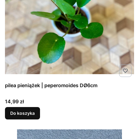
pilea pieniążek | peperomoides DØ6cm
Cena
14,99 zł
Do koszyka