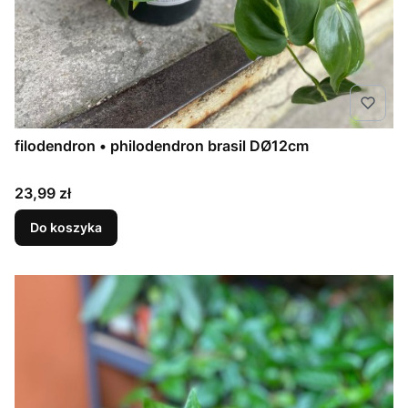
filodendron • philodendron brasil DØ12cm
Cena
23,99 zł
Do koszyka