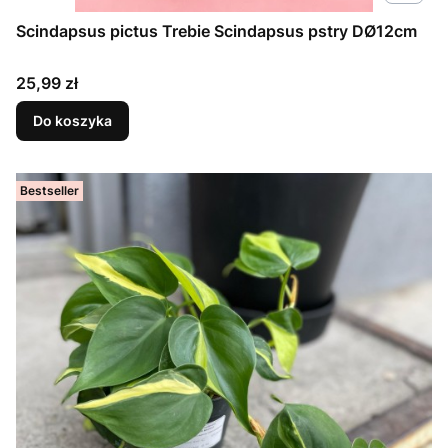
Scindapsus pictus Trebie Scindapsus pstry DØ12cm
Cena
25,99 zł
Do koszyka
Bestseller