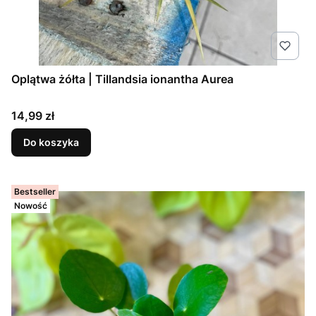
Oplątwa żółta | Tillandsia ionantha Aurea
Cena
14,99 zł
Do koszyka
Bestseller
Nowość