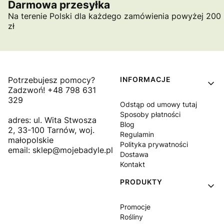
Darmowa przesyłka
Na terenie Polski dla każdego zamówienia powyżej 200
zł
Linki w stopce
Potrzebujesz pomocy?
INFORMACJE
Zadzwoń! +48 798 631
329
Odstąp od umowy tutaj
Sposoby płatności
adres: ul. Wita Stwosza
Blog
2, 33-100 Tarnów, woj.
Regulamin
małopolskie
Polityka prywatności
email: sklep@mojebadyle.pl
Dostawa
Kontakt
PRODUKTY
Promocje
Rośliny