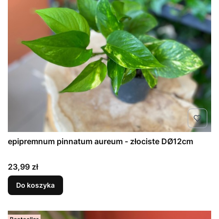
epipremnum pinnatum aureum - złociste DØ12cm
Cena
23,99 zł
Do koszyka