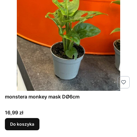
monstera monkey mask DØ6cm
Cena
16,99 zł
Do koszyka