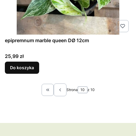
epipremnum marble queen DØ 12cm
Cena
25,99 zł
Do koszyka
Strona
z 10
Wróć do pierwszej strony z produktami