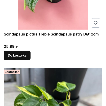
Scindapsus pictus Trebie Scindapsus pstry DØ12cm
Cena
25,99 zł
Do koszyka
Bestseller