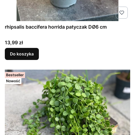
rhipsalis baccifera horrida patyczak DØ6 cm
Cena
13,99 zł
Do koszyka
Bestseller
Nowość