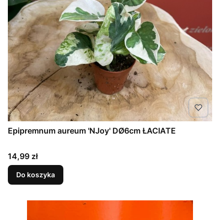
Epipremnum aureum 'NJoy' DØ6cm ŁACIATE
Cena
14,99 zł
Do koszyka