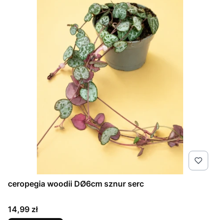
ceropegia woodii DØ6cm sznur serc
Cena
14,99 zł