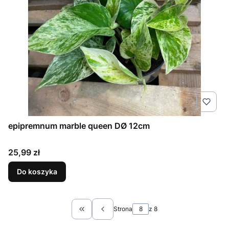
epipremnum marble queen DØ 12cm
Cena
25,99 zł
Do koszyka
Strona
z 8
Wróć do pierwszej strony z produktami