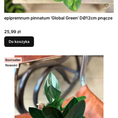
epipremnum pinnatum 'Global Green' DØ12cm pnącze
Cena
25,99 zł
Do koszyka
Bestseller
Nowość