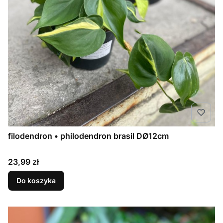
filodendron • philodendron brasil DØ12cm
Cena
23,99 zł
Do koszyka