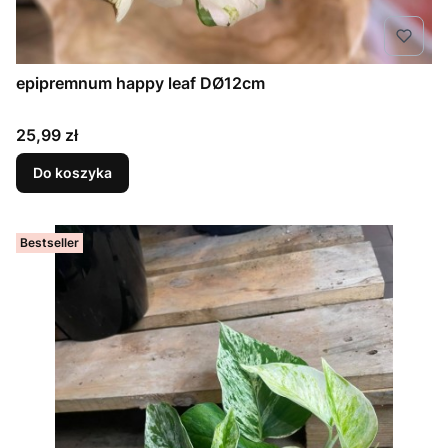
epipremnum happy leaf DØ12cm
Cena
25,99 zł
Do koszyka
Bestseller