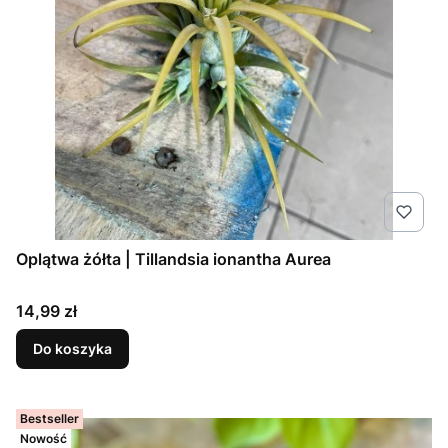
Oplątwa żółta | Tillandsia ionantha Aurea
Cena
14,99 zł
Do koszyka
Bestseller
Nowość