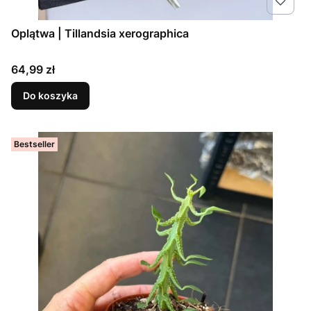
Oplątwa | Tillandsia xerographica
Cena
64,99 zł
Do koszyka
Bestseller