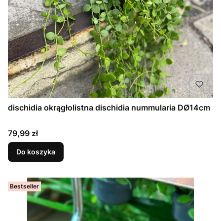
dischidia okrągłolistna dischidia nummularia DØ14cm
Cena
79,99 zł
Do koszyka
Bestseller