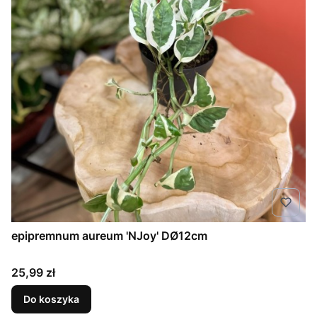
epipremnum aureum 'NJoy' DØ12cm
Cena
25,99 zł
Do koszyka