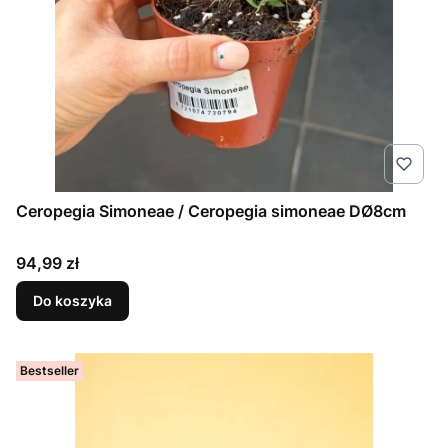
Ceropegia Simoneae / Ceropegia simoneae DØ8cm
Cena
94,99 zł
Do koszyka
Bestseller