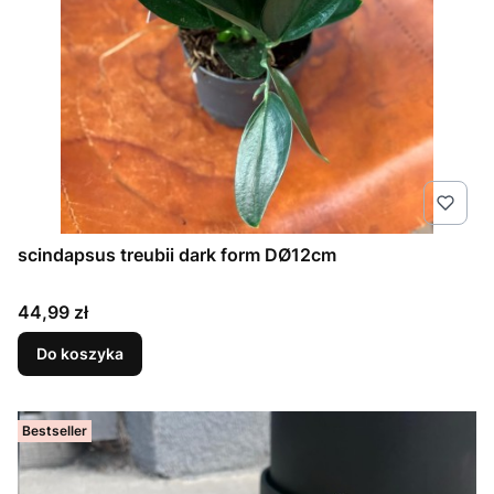
scindapsus treubii dark form DØ12cm
Cena
44,99 zł
Do koszyka
Bestseller