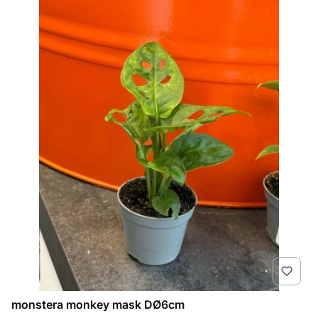
monstera monkey mask DØ6cm