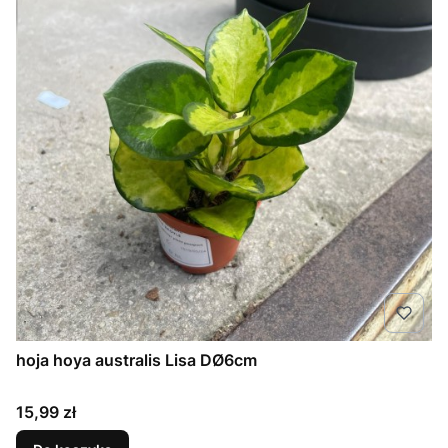
hoja hoya australis Lisa DØ6cm
Cena
15,99 zł