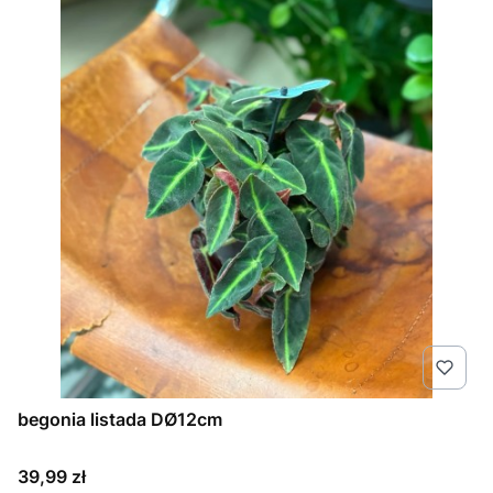
begonia listada DØ12cm
Cena
39,99 zł