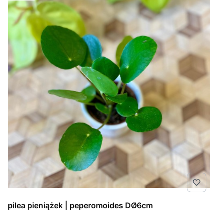
pilea pieniążek | peperomoides DØ6cm