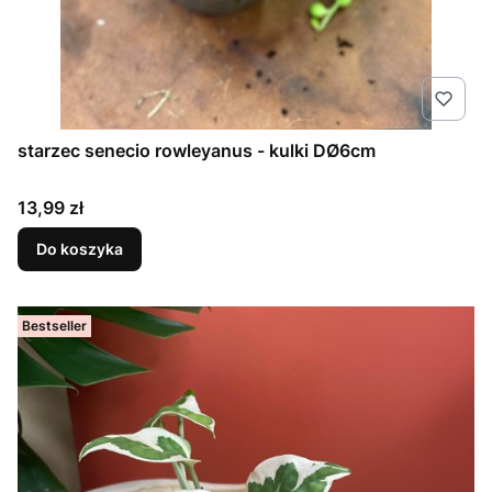
starzec senecio rowleyanus - kulki DØ6cm
Cena
13,99 zł
Do koszyka
Bestseller