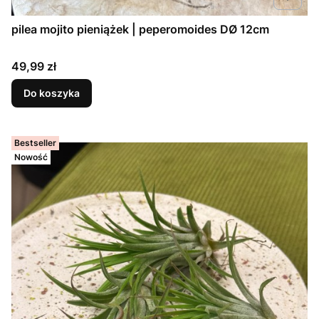
pilea mojito pieniążek | peperomoides DØ 12cm
Cena
49,99 zł
Do koszyka
Bestseller
Nowość