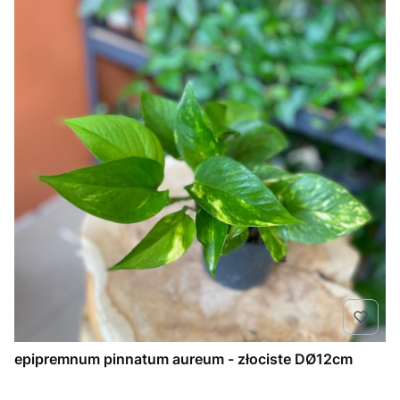
epipremnum pinnatum aureum - złociste DØ12cm