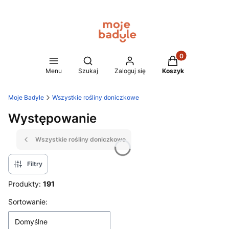
Produkty w koszy
Otwórz wyszukiwarkę
Menu
Szukaj
Zaloguj się
Koszyk
Moje Badyle
Wszystkie rośliny doniczkowe
Występowanie
Wszystkie rośliny doniczkowe
Filtry
Produkty:
191
Lista produktów
Sortowanie:
Domyślne