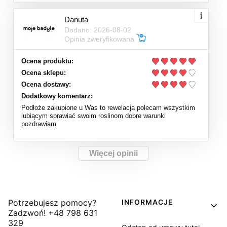
Danuta
Dodano: 2026-08-02
Opinia zweryfikowana
Ocena produktu:
Ocena sklepu:
Ocena dostawy:
Dodatkowy komentarz:
Podłoże zakupione u Was to rewelacja polecam wszystkim
lubiącym sprawiać swoim roslinom dobre warunki
pozdrawiam
Więcej opinii
Linki w stopce
Potrzebujesz pomocy?
INFORMACJE
Zadzwoń! +48 798 631
329