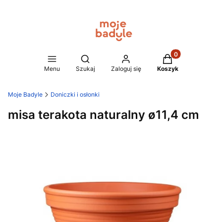
Produkty w koszy
Otwórz wyszukiwarkę
Menu
Szukaj
Zaloguj się
Koszyk
Moje Badyle
Doniczki i osłonki
misa terakota naturalny ø11,4 cm