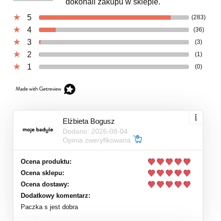
dokonali zakupu w sklepie.
5
(283)
4
(36)
3
(3)
2
(1)
1
(0)
Elżbieta Bogusz
Dodano: 2026-08-04
Opinia zweryfikowana
Ocena produktu:
Ocena sklepu:
Ocena dostawy:
Dodatkowy komentarz:
Paczka s jest dobra