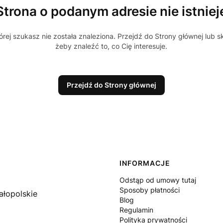
Strona o podanym adresie nie istniej
rej szukasz nie została znaleziona. Przejdź do Strony głównej lub s
żeby znaleźć to, co Cię interesuje.
Przejdź do Strony głównej
Linki w stopce
INFORMACJE
Odstąp od umowy tutaj
Sposoby płatności
ałopolskie
Blog
Regulamin
Polityka prywatności