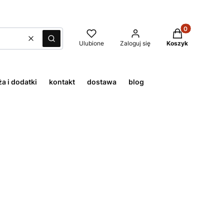
Produkty w kos
Wyczyść
Szukaj
Ulubione
Zaloguj się
Koszyk
a i dodatki
kontakt
dostawa
blog