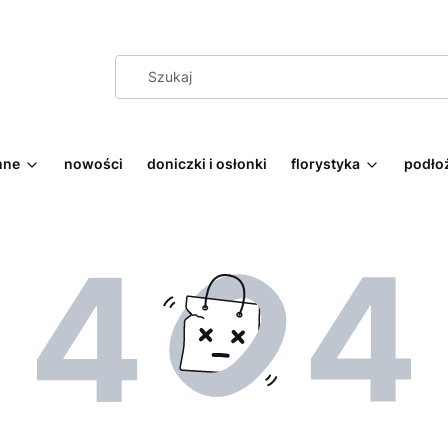
nne
nowości
doniczki i osłonki
florystyka
podłoż