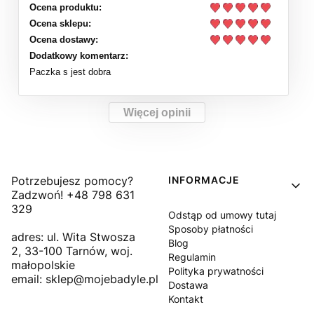
Ocena produktu:
Ocena sklepu:
Ocena dostawy:
Dodatkowy komentarz:
Paczka s jest dobra
Więcej opinii
Linki w stopce
Potrzebujesz pomocy?
INFORMACJE
Zadzwoń! +48 798 631
329
Odstąp od umowy tutaj
Sposoby płatności
adres: ul. Wita Stwosza
Blog
2, 33-100 Tarnów, woj.
Regulamin
małopolskie
Polityka prywatności
email: sklep@mojebadyle.pl
Dostawa
Kontakt