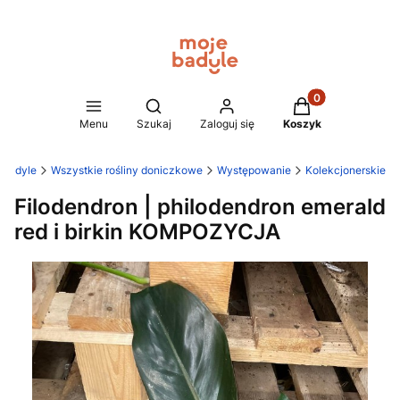
Produkty w koszy
Otwórz wyszukiwarkę
Menu
Szukaj
Zaloguj się
Koszyk
 Badyle
Wszystkie rośliny doniczkowe
Występowanie
Kolekcjonerskie
Filodendron | philodendron emerald
red i birkin KOMPOZYCJA