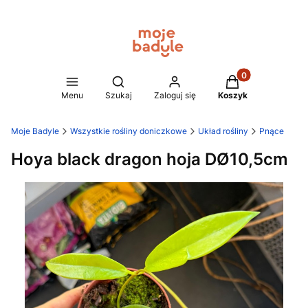
Produkty w koszy
Otwórz wyszukiwarkę
Menu
Szukaj
Zaloguj się
Koszyk
Moje Badyle
Wszystkie rośliny doniczkowe
Układ rośliny
Pnące
Hoya black dragon hoja DØ10,5cm