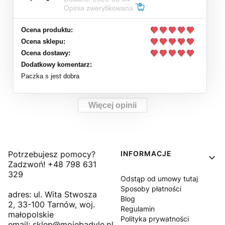
Opinia zweryfikowana
Ocena produktu:
Ocena sklepu:
Ocena dostawy:
Dodatkowy komentarz:
Paczka s jest dobra
Więcej opinii
Linki w stopce
Potrzebujesz pomocy?
INFORMACJE
Zadzwoń! +48 798 631
329
Odstąp od umowy tutaj
Sposoby płatności
adres: ul. Wita Stwosza
Blog
2, 33-100 Tarnów, woj.
Regulamin
małopolskie
Polityka prywatności
email: sklep@mojebadyle.pl