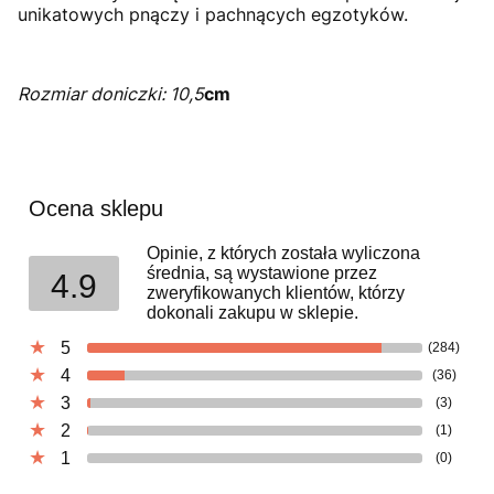
unikatowych pnączy i pachnących egzotyków.
Rozmiar doniczki: 10,5
cm
Ocena sklepu
Opinie, z których została wyliczona
średnia, są wystawione przez
4.9
zweryfikowanych klientów, którzy
dokonali zakupu w sklepie.
5
(284)
4
(36)
3
(3)
2
(1)
1
(0)