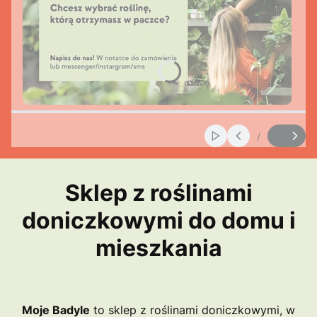
/
Włącz automatyczne
Slajd
z
Sklep z roślinami
doniczkowymi do domu i
mieszkania
Moje Badyle
to sklep z roślinami doniczkowymi, w