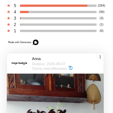
5
(284)
4
(36)
3
(3)
2
(1)
1
(0)
Anna
Dodano: 2026-08-07
Opinia zweryfikowana