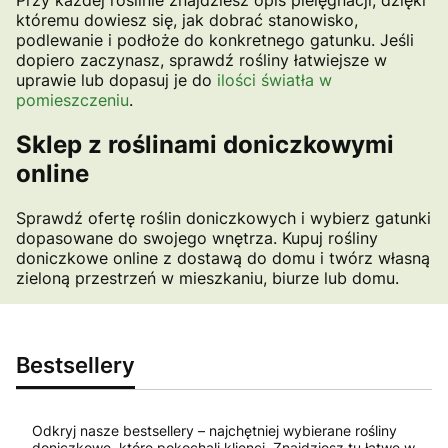
Przy każdej roślinie znajdziesz opis pielęgnacji, dzięki
któremu dowiesz się, jak dobrać stanowisko,
podlewanie i podłoże do konkretnego gatunku. Jeśli
dopiero zaczynasz, sprawdź rośliny łatwiejsze w
uprawie lub dopasuj je do
ilości światła w
pomieszczeniu
.
Sklep z roślinami doniczkowymi
online
Sprawdź ofertę roślin doniczkowych i wybierz gatunki
dopasowane do swojego wnętrza. Kupuj rośliny
doniczkowe online z dostawą do domu i twórz własną
zieloną przestrzeń w mieszkaniu, biurze lub domu.
Bestsellery
Odkryj nasze bestsellery – najchętniej wybierane rośliny
doniczkowe, które pokochali klienci. Znajdziesz tu łatwe w