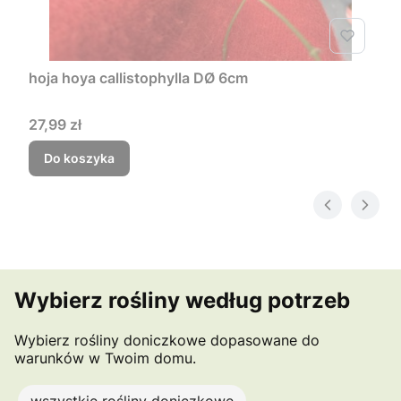
hoja hoya callistophylla DØ 6cm
Cena
27,99 zł
Do koszyka
Wybierz rośliny według potrzeb
Wybierz rośliny doniczkowe dopasowane do
warunków w Twoim domu.
wszystkie rośliny doniczkowe