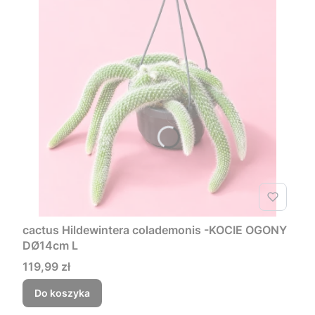
cactus Hildewintera colademonis -KOCIE OGONY
DØ14cm L
Cena
119,99 zł
Do koszyka