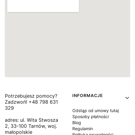
Linki w stopce
Potrzebujesz pomocy?
INFORMACJE
Zadzwoń! +48 798 631
329
Odstąp od umowy tutaj
Sposoby płatności
adres: ul. Wita Stwosza
Blog
2, 33-100 Tarnów, woj.
Regulamin
małopolskie
Polityka prywatności