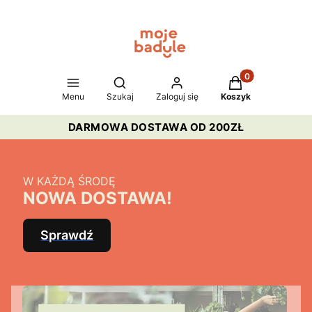
Produkty w koszy
Otwórz wyszukiwarkę
Menu
Szukaj
Zaloguj się
Koszyk
DARMOWA DOSTAWA OD 200ZŁ
W KAŻDĄ ŚRODĘ
NOWA DOSTAWA!
Sprawdź