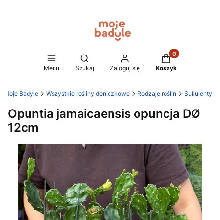
Produkty w koszy
Otwórz wyszukiwarkę
Menu
Szukaj
Zaloguj się
Koszyk
Moje Badyle
Wszystkie rośliny doniczkowe
Rodzaje roślin
Sukulenty
Opuntia jamaicaensis opuncja DØ
12cm