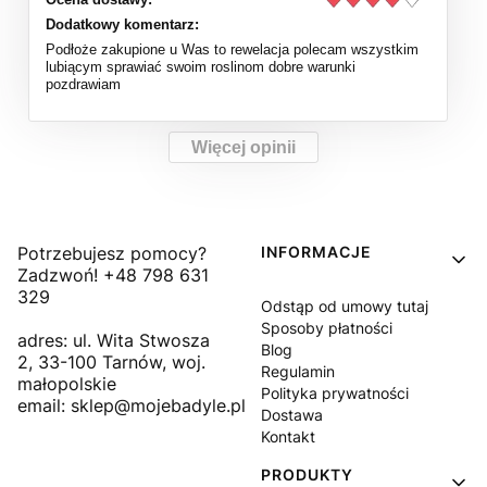
Dodatkowy komentarz:
Podłoże zakupione u Was to rewelacja polecam wszystkim
lubiącym sprawiać swoim roslinom dobre warunki
pozdrawiam
Więcej opinii
Linki w stopce
Potrzebujesz pomocy?
INFORMACJE
Zadzwoń! +48 798 631
329
Odstąp od umowy tutaj
Sposoby płatności
adres: ul. Wita Stwosza
Blog
2, 33-100 Tarnów, woj.
Regulamin
małopolskie
Polityka prywatności
email: sklep@mojebadyle.pl
Dostawa
Kontakt
PRODUKTY