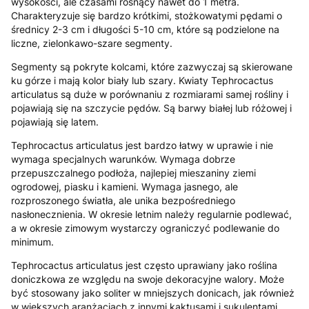
wysokości, ale czasami rosnący nawet do 1 metra.
Charakteryzuje się bardzo krótkimi, stożkowatymi pędami o
średnicy 2-3 cm i długości 5-10 cm, które są podzielone na
liczne, zielonkawo-szare segmenty.
Segmenty są pokryte kolcami, które zazwyczaj są skierowane
ku górze i mają kolor biały lub szary. Kwiaty Tephrocactus
articulatus są duże w porównaniu z rozmiarami samej rośliny i
pojawiają się na szczycie pędów. Są barwy białej lub różowej i
pojawiają się latem.
Tephrocactus articulatus jest bardzo łatwy w uprawie i nie
wymaga specjalnych warunków. Wymaga dobrze
przepuszczalnego podłoża, najlepiej mieszaniny ziemi
ogrodowej, piasku i kamieni. Wymaga jasnego, ale
rozproszonego światła, ale unika bezpośredniego
nasłonecznienia. W okresie letnim należy regularnie podlewać,
a w okresie zimowym wystarczy ograniczyć podlewanie do
minimum.
Tephrocactus articulatus jest często uprawiany jako roślina
doniczkowa ze względu na swoje dekoracyjne walory. Może
być stosowany jako soliter w mniejszych donicach, jak również
w większych aranżacjach z innymi kaktusami i sukulentami.