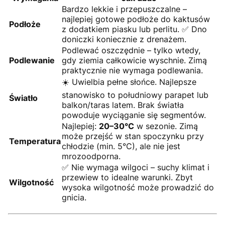
Bardzo lekkie i przepuszczalne –
najlepiej gotowe podłoże do kaktusów
Podłoże
z dodatkiem piasku lub perlitu. ✅ Dno
doniczki koniecznie z drenażem.
Podlewać oszczędnie – tylko wtedy,
Podlewanie
gdy ziemia całkowicie wyschnie. Zimą
praktycznie nie wymaga podlewania.
☀️ Uwielbia pełne słońce. Najlepsze
stanowisko to południowy parapet lub
Światło
balkon/taras latem. Brak światła
powoduje wyciąganie się segmentów.
Najlepiej:
20–30°C
w sezonie. Zimą
może przejść w stan spoczynku przy
Temperatura
chłodzie (min. 5°C), ale nie jest
mrozoodporna.
✅ Nie wymaga wilgoci – suchy klimat i
przewiew to idealne warunki. Zbyt
Wilgotność
wysoka wilgotność może prowadzić do
gnicia.