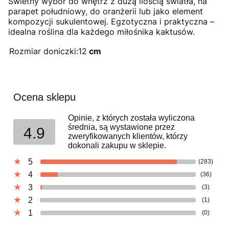
Świetny wybór do wnętrz z dużą ilością światła, na
parapet południowy, do oranżerii lub jako element
kompozycji sukulentowej. Egzotyczna i praktyczna –
idealna roślina dla każdego miłośnika kaktusów.
Rozmiar doniczki:12
cm
Ocena sklepu
Opinie, z których została wyliczona
średnia, są wystawione przez
4.9
zweryfikowanych klientów, którzy
dokonali zakupu w sklepie.
5
(283)
4
(36)
3
(3)
2
(1)
1
(0)