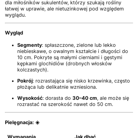
dla miłośników sukulentów, którzy szukają rośliny
łatwej w uprawie, ale nietuzinkowej pod względem
wyglądu.
Wygląd
Segmenty
: spłaszczone, zielone lub lekko
niebieskawe, o owalnym kształcie i długości do
10 cm. Pokryte są małymi cierniami i gęstymi
kępkami glochidiów (drobnych włosków
kolczastych).
Pokrój
: rozrastająca się nisko krzewinka, często
płożąca lub delikatnie wzniesiona.
Wysokość
: dorasta do
30–40 cm
, ale może się
rozrastać na szerokość nawet do 50 cm.
Pielęgnacja: ☀️
Wymagania
Jak dbać