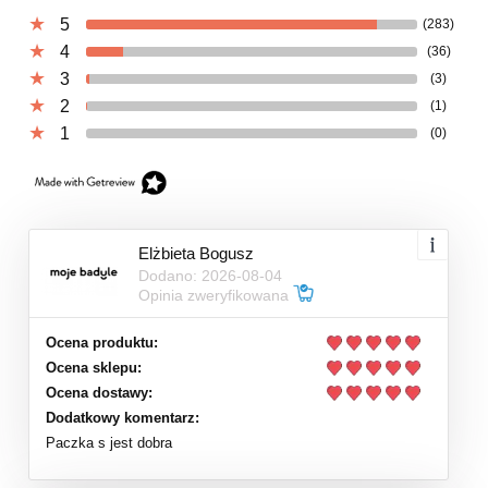
5
(283)
4
(36)
3
(3)
2
(1)
1
(0)
Elżbieta Bogusz
Dodano: 2026-08-04
Opinia zweryfikowana
Ocena produktu:
Ocena sklepu:
Ocena dostawy:
Dodatkowy komentarz:
Paczka s jest dobra