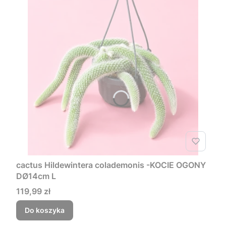
cactus Hildewintera colademonis -KOCIE OGONY
DØ14cm L
Cena
119,99 zł
Do koszyka