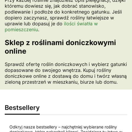
Przy każdej roślinie znajdziesz opis pielęgnacji, dzięki
któremu dowiesz się, jak dobrać stanowisko,
podlewanie i podłoże do konkretnego gatunku. Jeśli
dopiero zaczynasz, sprawdź rośliny łatwiejsze w
uprawie lub dopasuj je do
ilości światła w
pomieszczeniu
.
Sklep z roślinami doniczkowymi
online
Sprawdź ofertę roślin doniczkowych i wybierz gatunki
dopasowane do swojego wnętrza. Kupuj rośliny
doniczkowe online z dostawą do domu i twórz własną
zieloną przestrzeń w mieszkaniu, biurze lub domu.
Bestsellery
Odkryj nasze bestsellery – najchętniej wybierane rośliny
doniczkowe, które pokochali klienci. Znajdziesz tu łatwe w