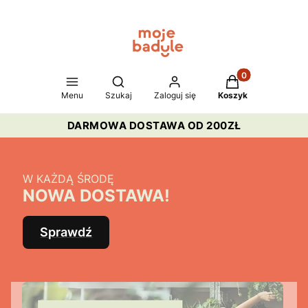
Produkty w koszy
Otwórz wyszukiwarkę
Menu
Szukaj
Zaloguj się
Koszyk
DARMOWA DOSTAWA OD 200ZŁ
W KAŻDĄ ŚRODĘ
NOWA DOSTAWA!
Sprawdź