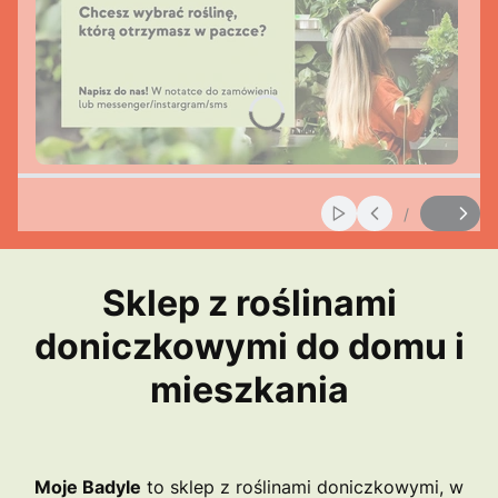
/
Włącz automatyczne
Slajd
z
Sklep z roślinami
doniczkowymi do domu i
mieszkania
Moje Badyle
to sklep z roślinami doniczkowymi, w