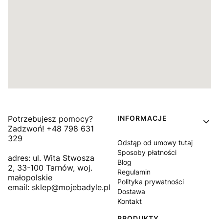
Linki w stopce
Potrzebujesz pomocy?
INFORMACJE
Zadzwoń! +48 798 631
329
Odstąp od umowy tutaj
Sposoby płatności
adres: ul. Wita Stwosza
Blog
2, 33-100 Tarnów, woj.
Regulamin
małopolskie
Polityka prywatności
email: sklep@mojebadyle.pl
Dostawa
Kontakt
PRODUKTY