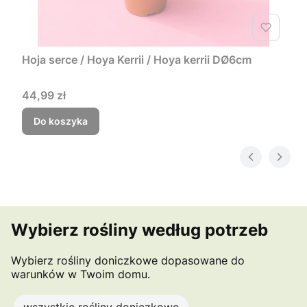
Hoja serce / Hoya Kerrii / Hoya kerrii DØ6cm
Cena
44,99 zł
Do koszyka
Wybierz rośliny według potrzeb
Wybierz rośliny doniczkowe dopasowane do
warunków w Twoim domu.
wszystkie rośliny doniczkowe