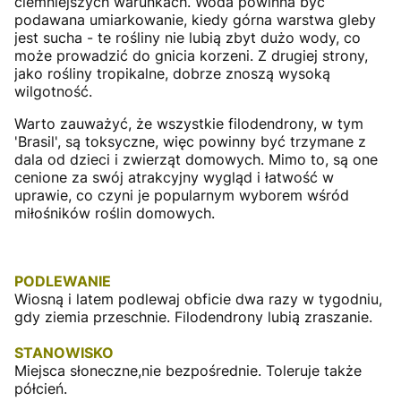
ciemniejszych warunkach. Woda powinna być
podawana umiarkowanie, kiedy górna warstwa gleby
jest sucha - te rośliny nie lubią zbyt dużo wody, co
może prowadzić do gnicia korzeni. Z drugiej strony,
jako rośliny tropikalne, dobrze znoszą wysoką
wilgotność.
Warto zauważyć, że wszystkie filodendrony, w tym
'Brasil', są toksyczne, więc powinny być trzymane z
dala od dzieci i zwierząt domowych. Mimo to, są one
cenione za swój atrakcyjny wygląd i łatwość w
uprawie, co czyni je popularnym wyborem wśród
miłośników roślin domowych.
PODLEWANIE
Wiosną i latem podlewaj obficie dwa razy w tygodniu,
gdy ziemia przeschnie. Filodendrony lubią zraszanie.
STANOWISKO
Miejsca słoneczne,nie bezpośrednie. Toleruje także
półcień.