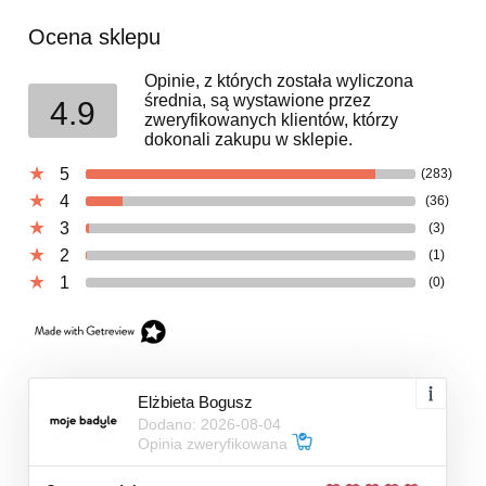
Ocena sklepu
Opinie, z których została wyliczona
średnia, są wystawione przez
4.9
zweryfikowanych klientów, którzy
dokonali zakupu w sklepie.
5
(283)
4
(36)
3
(3)
2
(1)
1
(0)
Elżbieta Bogusz
Dodano: 2026-08-04
Opinia zweryfikowana