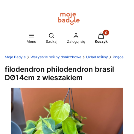
Produkty w koszy
Otwórz wyszukiwarkę
Menu
Szukaj
Zaloguj się
Koszyk
Moje Badyle
Wszystkie rośliny doniczkowe
Układ rośliny
Pnące
filodendron philodendron brasil
DØ14cm z wieszakiem