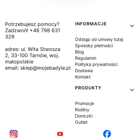
Linki w stopce
Potrzebujesz pomocy?
INFORMACJE
Zadzwoń! +48 798 631
329
Odstąp od umowy tutaj
Sposoby płatności
adres: ul. Wita Stwosza
Blog
2, 33-100 Tarnów, woj.
Regulamin
małopolskie
Polityka prywatności
email: sklep@mojebadyle.pl
Dostawa
Kontakt
PRODUKTY
Promocje
Rośliny
Doniczki
Outlet