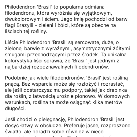
Philodendron 'Brasil' to popularna odmiana
filodendronu, która wyróżnia się wyjątkowym,
dwukolorowym liściem. Jego imię pochodzi od barw
flagi Brazylii - zieleni i żółci, które są obecne na
liściach tej rośliny.
Liście Philodendron 'Brasil' są sercowate, duże, o
zielonej barwie z wyraźnymi, asymetrycznymi żółtymi
smugami przechodzącymi przez środek. Ta unikalna
kolorystyka liści sprawia, że 'Brasil' jest jednym z
najbardziej rozpoznawalnych filodendronów.
Podobnie jak wiele filodendronów, 'Brasil' jest rośliną
pnącą. Bez wsparcia może się rozłożyć i rozrastać,
ale jeśli dostarczysz mu podpory, takiej jak drabinka
dla roślin, z łatwością urośnie pionowo. W domowych
warunkach, roślina ta może osiągnąć kilka metrów
długości.
Jeśli chodzi o pielęgnację, Philodendron 'Brasil' jest
dosyć łatwy w obsłudze. Preferuje jasne, rozproszone
światło, ale poradzi sobie również w nieco