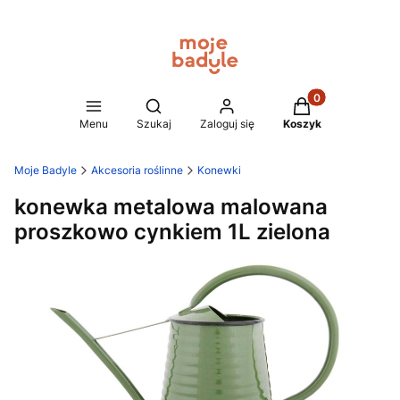
Produkty w koszy
Otwórz wyszukiwarkę
Menu
Szukaj
Zaloguj się
Koszyk
Moje Badyle
Akcesoria roślinne
Konewki
konewka metalowa malowana
proszkowo cynkiem 1L zielona