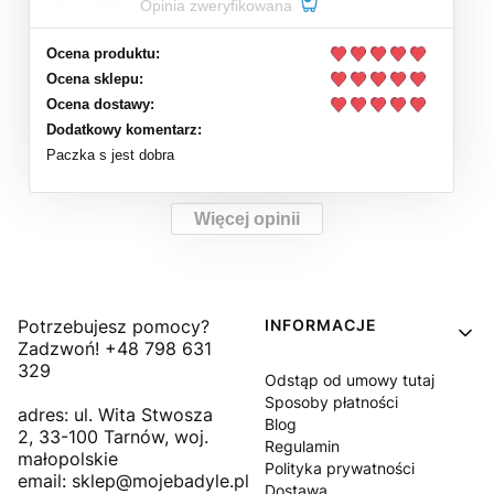
Opinia zweryfikowana
Ocena produktu:
Ocena sklepu:
Ocena dostawy:
Dodatkowy komentarz:
Paczka s jest dobra
Więcej opinii
Linki w stopce
Potrzebujesz pomocy?
INFORMACJE
Zadzwoń! +48 798 631
329
Odstąp od umowy tutaj
Sposoby płatności
adres: ul. Wita Stwosza
Blog
2, 33-100 Tarnów, woj.
Regulamin
małopolskie
Polityka prywatności
email: sklep@mojebadyle.pl
Dostawa