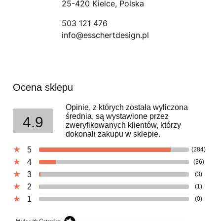
25-420 Kielce, Polska
503 121 476
info@esschertdesign.pl
Ocena sklepu
Opinie, z których została wyliczona
średnia, są wystawione przez
4.9
zweryfikowanych klientów, którzy
dokonali zakupu w sklepie.
5
(284)
4
(36)
3
(3)
2
(1)
1
(0)