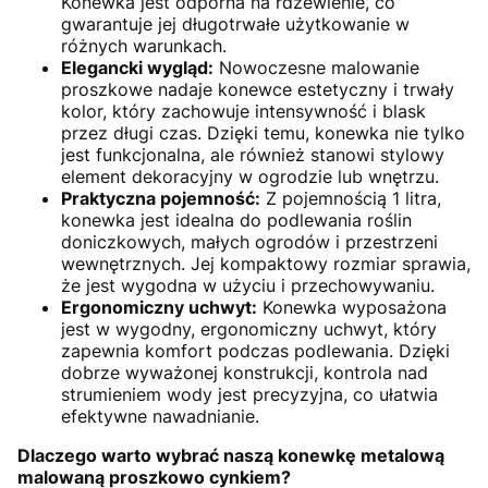
Konewka jest odporna na rdzewienie, co
gwarantuje jej długotrwałe użytkowanie w
różnych warunkach.
Elegancki wygląd:
Nowoczesne malowanie
proszkowe nadaje konewce estetyczny i trwały
kolor, który zachowuje intensywność i blask
przez długi czas. Dzięki temu, konewka nie tylko
jest funkcjonalna, ale również stanowi stylowy
element dekoracyjny w ogrodzie lub wnętrzu.
Praktyczna pojemność:
Z pojemnością 1 litra,
konewka jest idealna do podlewania roślin
doniczkowych, małych ogrodów i przestrzeni
wewnętrznych. Jej kompaktowy rozmiar sprawia,
że jest wygodna w użyciu i przechowywaniu.
Ergonomiczny uchwyt:
Konewka wyposażona
jest w wygodny, ergonomiczny uchwyt, który
zapewnia komfort podczas podlewania. Dzięki
dobrze wyważonej konstrukcji, kontrola nad
strumieniem wody jest precyzyjna, co ułatwia
efektywne nawadnianie.
Dlaczego warto wybrać naszą konewkę metalową
malowaną proszkowo cynkiem?