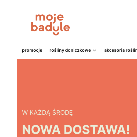
promocje
rośliny doniczkowe
akcesoria rośli
W KAŻDĄ ŚRODĘ
NOWA DOSTAWA!