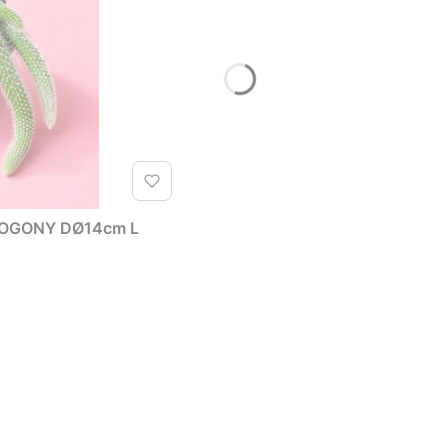
cactus Hildewintera colademonis -KOCIE OGONY DØ14cm L