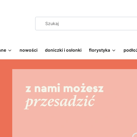
nne
nowości
doniczki i osłonki
florystyka
podłoż