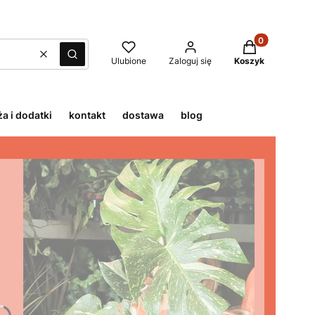
Produkty w kos
Wyczyść
Szukaj
Ulubione
Zaloguj się
Koszyk
a i dodatki
kontakt
dostawa
blog