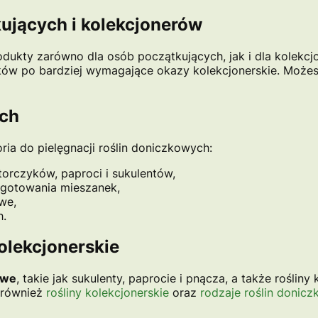
ujących i kolekcjonerów
odukty zarówno dla osób początkujących, jak i dla kolekcj
unków po bardziej wymagające okazy kolekcjonerskie. Moż
ych
ria do pielęgnacji roślin doniczkowych:
torczyków, paproci i sukulentów,
zygotowania mieszanek,
we,
h.
olekcjonerskie
owe
, takie jak sukulenty, paprocie i pnącza, a także roślin
 również
rośliny kolekcjonerskie
oraz
rodzaje roślin donic