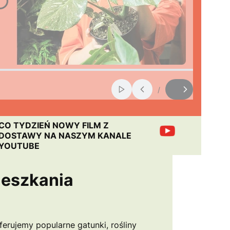
/
Włącz automatyczne przewij
Slajd
z
CO TYDZIEŃ NOWY FILM Z
DOSTAWY NA NASZYM KANALE
YOUTUBE
ieszkania
ferujemy popularne gatunki, rośliny