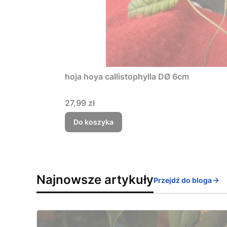
hoja hoya callistophylla DØ 6cm
Cena
27,99 zł
Do koszyka
Najnowsze artykuły
Przejdź do bloga