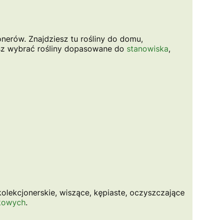
onerów. Znajdziesz tu rośliny do domu,
esz wybrać rośliny dopasowane do
stanowiska
,
y kolekcjonerskie, wiszące, kępiaste, oczyszczające
zkowych
.