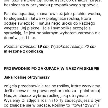
dla ludzi ani zwierząt domowych, co oznacza, że jest
bezpieczna w przypadku przypadkowego spożycia.
Pachira aquatica, znana również jako pachira wodna,
to elegancka i łatwa w pielęgnacji roślina, która
dodaje świeżości i naturalnego uroku do każdego
wnętrza. Jej piękne liście i symbolika szczęścia
sprawiają, że jest popularnym wyborem zarówno dla
domów, jak i biur.
Rozmiar doniczki:
19 cm
, Wysokość rośliny: 70
cm
mierzone z doniczką
PRZEWODNIK PO ZAKUPACH W NASZYM SKLEPIE
Jaką roślinę otrzymasz?
zdjęcia przedstawiają realne rośliny, które wysyłamy.
Jeśli chcesz mieć prawo wyboru okazu - poinformuj
Nas, że chcesz wybrać roślinę jaką otrzymasz!
Wyślemy Ci zdjęcia roślin i to Ty zadecydujesz o tym
co znajdzie się w paczce. Rośliny to ''towar żywy'' i