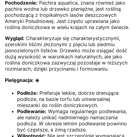
Pochodzenie:
Pachira aquatica, znana również jako
pachira wodna lub drzewko pieniężne, jest rośliną
pochodzącą z tropikalnych lasów deszczowych
Ameryki Południowej. Jest często uprawiana jako
roślina doniczkowa w wielu krajach na całym świecie.
Wygląd:
Charakteryzuje się charakterystycznymi,
szerokimi liśćmi złożonymi z pięciu lub siedmiu
jasnozielonych listków. Drzewko może osiągać dość
dużą wysokość w warunkach naturalnych, ale jako
roślina doniczkowa zazwyczaj pozostaje w niższych
rozmiarach, dzięki przycinaniu i formowaniu.
Pielęgnacja: ☀️
Podłoże:
Preferuje lekkie, dobrze drenujące
podłoże, na bazie torfu lub uniwersalnej
mieszanki do roślin doniczkowych.
Podlewanie:
Wymaga regularnego podlewania,
ale należy unikać nadmiernego namaczania
podłoża. W okresie letnim podlewanie powinno
być częstsze, a zimą rzadsze.
Wilgotność:
Nie jest szczególnie wymagająca