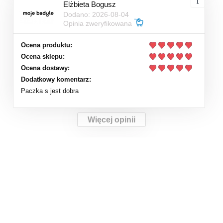
Elżbieta Bogusz
Dodano: 2026-08-04
Opinia zweryfikowana
Ocena produktu:
Ocena sklepu:
Ocena dostawy:
Dodatkowy komentarz:
Paczka s jest dobra
Więcej opinii
Linki w stopce
Potrzebujesz pomocy?
INFORMACJE
Zadzwoń! +48 798 631
329
Odstąp od umowy tutaj
Sposoby płatności
adres: ul. Wita Stwosza
Blog
2, 33-100 Tarnów, woj.
Regulamin