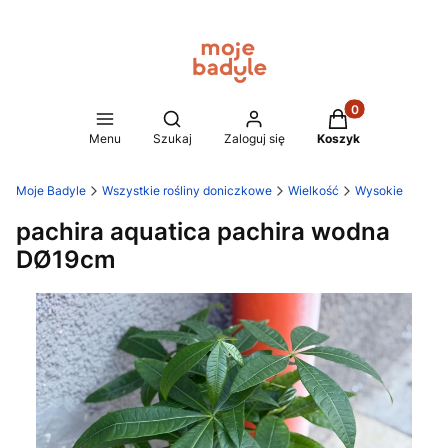
Produkty w koszy
Otwórz wyszukiwarkę
Menu
Szukaj
Zaloguj się
Koszyk
Moje Badyle
Wszystkie rośliny doniczkowe
Wielkość
Wysokie
pachira aquatica pachira wodna
DØ19cm