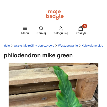
Produkty w koszy
Otwórz wyszukiwarkę
Menu
Szukaj
Zaloguj się
Koszyk
 Badyle
Wszystkie rośliny doniczkowe
Występowanie
Kolekcjonerskie
philodendron mike green