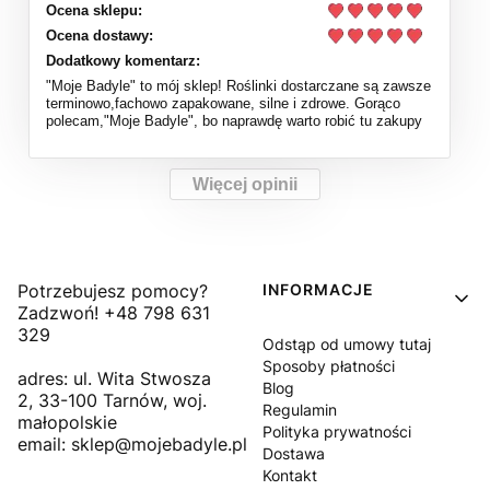
Ocena sklepu:
Ocena dostawy:
Dodatkowy komentarz:
"Moje Badyle" to mój sklep! Roślinki dostarczane są zawsze
terminowo,fachowo zapakowane, silne i zdrowe. Gorąco
polecam,"Moje Badyle", bo naprawdę warto robić tu zakupy
Więcej opinii
Linki w stopce
Potrzebujesz pomocy?
INFORMACJE
Zadzwoń! +48 798 631
329
Odstąp od umowy tutaj
Sposoby płatności
adres: ul. Wita Stwosza
Blog
2, 33-100 Tarnów, woj.
Regulamin
małopolskie
Polityka prywatności
email: sklep@mojebadyle.pl
Dostawa
Kontakt