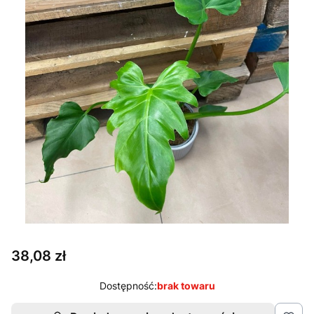
Cena
38,08 zł
Dostępność:
brak towaru