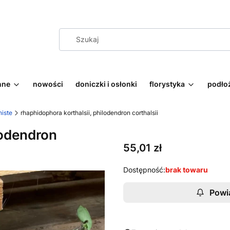
nne
nowości
doniczki i osłonki
florystyka
podłoż
niste
rhaphidophora korthalsii, philodendron corthalsii
lodendron
Cena
55,01 zł
Dostępność:
brak towaru
Powi