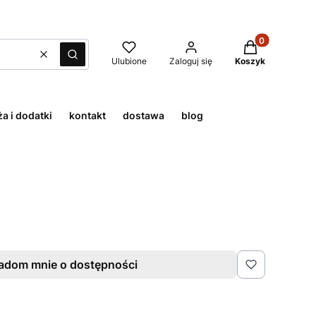
Produkty w kos
Wyczyść
Szukaj
Ulubione
Zaloguj się
Koszyk
a i dodatki
kontakt
dostawa
blog
adom mnie o dostępności