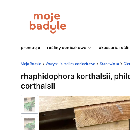
promocje
rośliny doniczkowe
akcesoria rośli
Moje Badyle
Wszystkie rośliny doniczkowe
Stanowisko
Cie
rhaphidophora korthalsii, phi
corthalsii