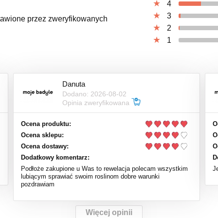
4
3
ystawione przez zweryfikowanych
2
1
Danuta
Dodano: 2026-08-02
Opinia zweryfikowana
Ocena produktu:
O
Ocena sklepu:
O
Ocena dostawy:
O
Dodatkowy komentarz:
D
Podłoże zakupione u Was to rewelacja polecam wszystkim
J
lubiącym sprawiać swoim roslinom dobre warunki
pozdrawiam
Więcej opinii