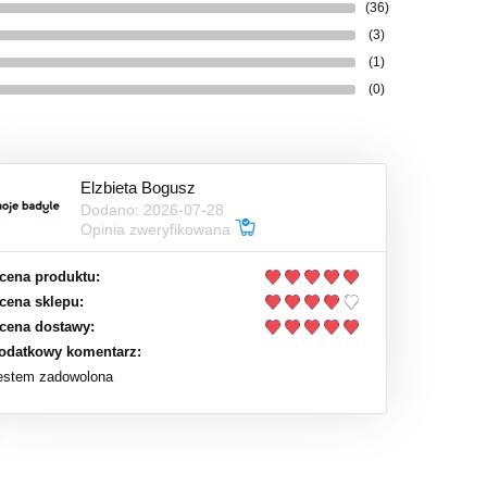
(36)
(3)
(1)
(0)
Elzbieta Bogusz
Dodano: 2026-07-28
Opinia zweryfikowana
cena produktu:
cena sklepu:
cena dostawy:
odatkowy komentarz:
estem zadowolona