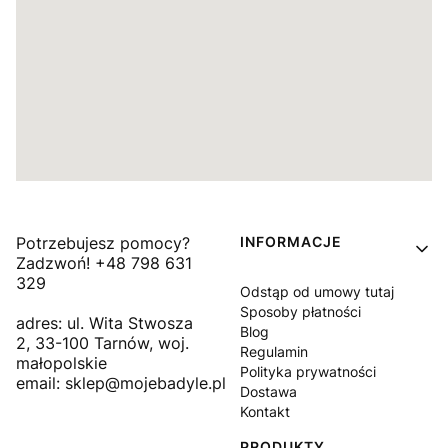
Linki w stopce
Potrzebujesz pomocy?
INFORMACJE
Zadzwoń! +48 798 631
329
Odstąp od umowy tutaj
Sposoby płatności
adres: ul. Wita Stwosza
Blog
2, 33-100 Tarnów, woj.
Regulamin
małopolskie
Polityka prywatności
email: sklep@mojebadyle.pl
Dostawa
Kontakt
PRODUKTY