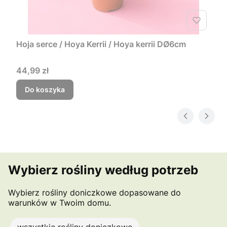
Hoja serce / Hoya Kerrii / Hoya kerrii DØ6cm
Cena
44,99 zł
Do koszyka
Wybierz rośliny według potrzeb
Wybierz rośliny doniczkowe dopasowane do
warunków w Twoim domu.
wszystkie rośliny doniczkowe