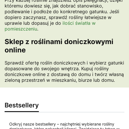
Przy każdej roślinie znajdziesz opis pielęgnacji, dzięki
któremu dowiesz się, jak dobrać stanowisko,
podlewanie i podłoże do konkretnego gatunku. Jeśli
dopiero zaczynasz, sprawdź rośliny łatwiejsze w
uprawie lub dopasuj je do
ilości światła w
pomieszczeniu
.
Sklep z roślinami doniczkowymi
online
Sprawdź ofertę roślin doniczkowych i wybierz gatunki
dopasowane do swojego wnętrza. Kupuj rośliny
doniczkowe online z dostawą do domu i twórz własną
zieloną przestrzeń w mieszkaniu, biurze lub domu.
Bestsellery
Odkryj nasze bestsellery – najchętniej wybierane rośliny
doniczkowe, które pokochali klienci. Znajdziesz tu łatwe w