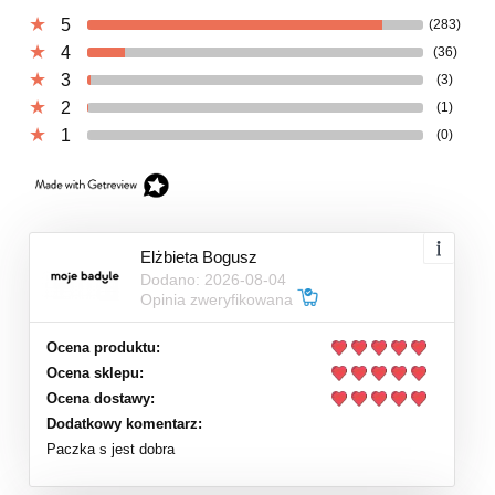
5
(283)
4
(36)
3
(3)
2
(1)
1
(0)
Elżbieta Bogusz
Dodano: 2026-08-04
Opinia zweryfikowana
Ocena produktu:
Ocena sklepu:
Ocena dostawy:
Dodatkowy komentarz:
Paczka s jest dobra