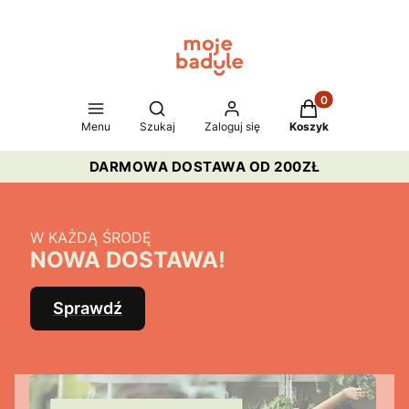
Produkty w koszy
Otwórz wyszukiwarkę
Menu
Szukaj
Zaloguj się
Koszyk
DARMOWA DOSTAWA OD 200ZŁ
W KAŻDĄ ŚRODĘ
NOWA DOSTAWA!
Sprawdź