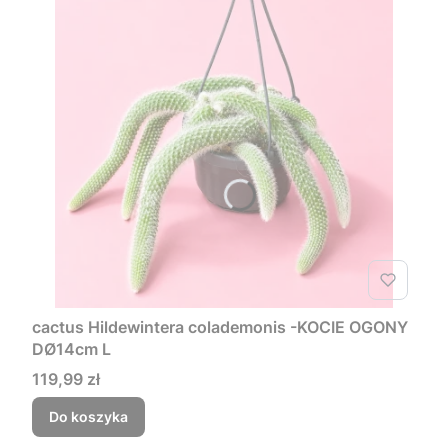
cactus Hildewintera colademonis -KOCIE OGONY
DØ14cm L
Cena
119,99 zł
Do koszyka