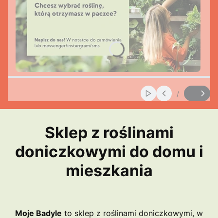
/
Włącz automatyczne
Slajd
z
Sklep z roślinami
doniczkowymi do domu i
mieszkania
Moje Badyle
to sklep z roślinami doniczkowymi, w