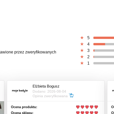
5
4
3
ystawione przez zweryfikowanych
2
1
Elżbieta Bogusz
Dodano: 2026-08-04
Opinia zweryfikowana
Ocena produktu:
O
Ocena sklepu:
O