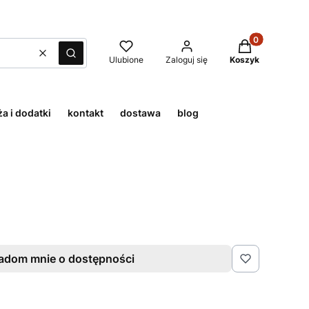
Produkty w kos
Wyczyść
Szukaj
Ulubione
Zaloguj się
Koszyk
a i dodatki
kontakt
dostawa
blog
adom mnie o dostępności