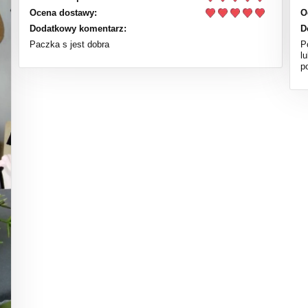
Ocena dostawy:
O
Dodatkowy komentarz:
D
Paczka s jest dobra
P
l
p