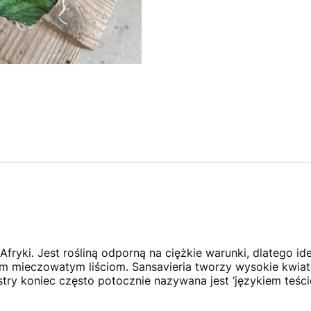
ryki. Jest rośliną odporną na ciężkie warunki, dlatego ideal
m mieczowatym liściom. Sansavieria tworzy wysokie kwiato
ostry koniec często potocznie nazywana jest ‘językiem teści