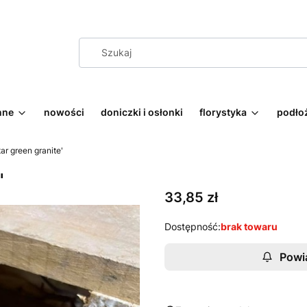
nne
nowości
doniczki i osłonki
florystyka
podłoż
tar green granite'
'
Cena
33,85 zł
Dostępność:
brak towaru
Powi