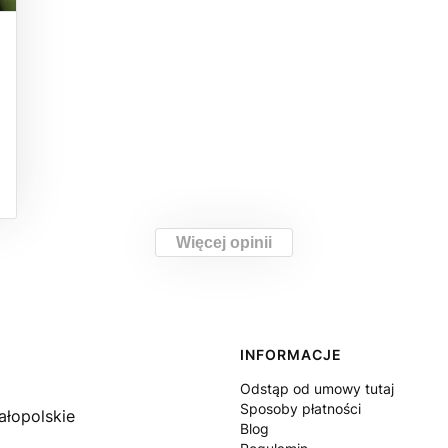
Więcej opinii
Linki w stopce
INFORMACJE
Odstąp od umowy tutaj
Sposoby płatności
ałopolskie
Blog