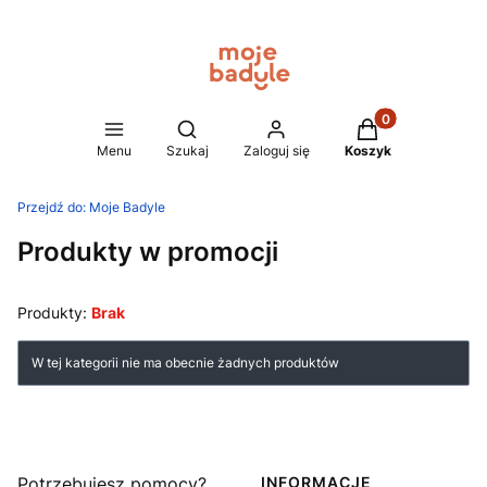
Produkty w koszy
Otwórz wyszukiwarkę
Menu
Szukaj
Zaloguj się
Koszyk
Przejdź do:
Moje Badyle
Produkty w promocji
Produkty:
Brak
Lista produktów
W tej kategorii nie ma obecnie żadnych produktów
Linki w stopce
Potrzebujesz pomocy?
INFORMACJE