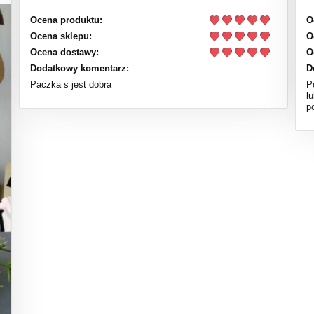
Ocena produktu:
O
Ocena sklepu:
O
Ocena dostawy:
O
Dodatkowy komentarz:
D
Paczka s jest dobra
P
l
p