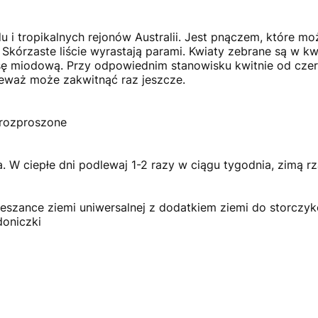
 i tropikalnych rejonów Australii. Jest pnączem, które 
 Skórzaste liście wyrastają parami. Kwiaty zebrane są w 
sę miodową. Przy odpowiednim stanowisku kwitnie od czer
eważ może zakwitnąć raz jeszcze.
 rozproszone
a. W ciepłe dni podlewaj 1-2 razy w ciągu tygodnia, zimą rz
mieszance ziemi uniwersalnej z dodatkiem ziemi do storczy
doniczki