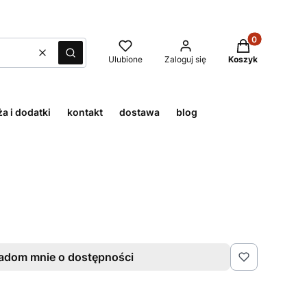
Produkty w kos
Wyczyść
Szukaj
Ulubione
Zaloguj się
Koszyk
a i dodatki
kontakt
dostawa
blog
adom mnie o dostępności