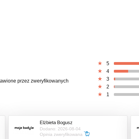
5
4
3
ystawione przez zweryfikowanych
2
1
Elżbieta Bogusz
Dodano: 2026-08-04
Opinia zweryfikowana