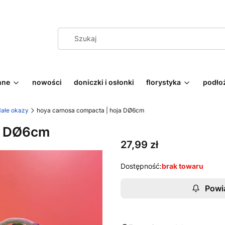
nne
nowości
doniczki i osłonki
florystyka
podłoż
ałe okazy
hoya carnosa compacta | hoja DØ6cm
ja DØ6cm
Cena
27,99 zł
Dostępność:
brak towaru
Powi