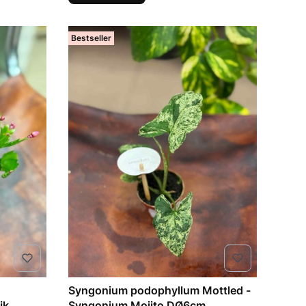
Bestseller
Syngonium podophyllum Mottled -
ik
Syngonium Mojito DØ6cm