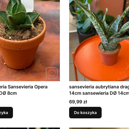
ria Sansevieria Opera
sansevieria aubrytiana dragon
House - DØ 8cm
14cm sansewieria DØ 14c
Cena
69,99 zł
zyka
Do koszyka