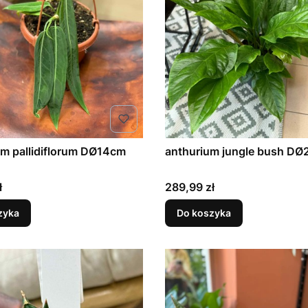
Anthurium pallidiflorum DØ14cm
anthurium jungle bush D
Cena
ł
289,99 zł
zyka
Do koszyka