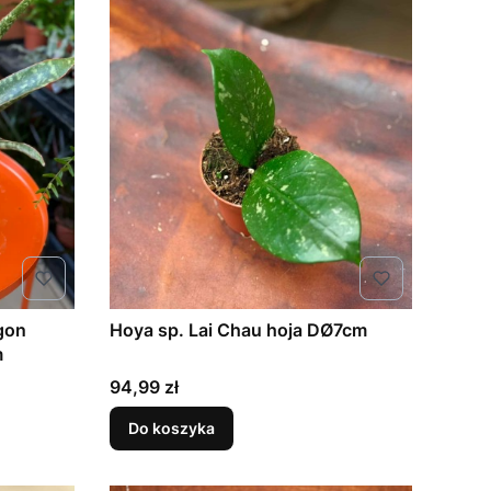
Hoya sp. Lai Chau hoja DØ7cm
m
Cena
94,99 zł
Do koszyka