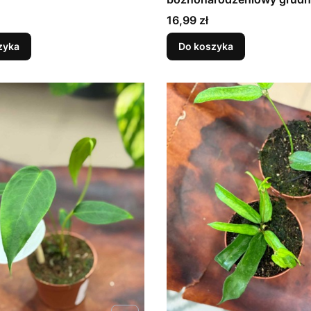
FIOLETOWY DØ9cm
Cena
16,99 zł
zyka
Do koszyka