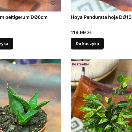
um peltigerum DØ6cm
Hoya Pandurata 
Cena
119,99 zł
zyka
Do koszyka
Bestseller