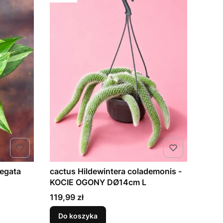
iegata
cactus Hildewintera colademonis -
KOCIE OGONY DØ14cm L
Cena
119,99 zł
Do koszyka