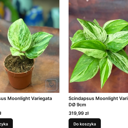
us Moonlight Variegata
Scindapsus Moonlight Var
DØ 9cm
Cena
ł
319,99 zł
zyka
Do koszyka