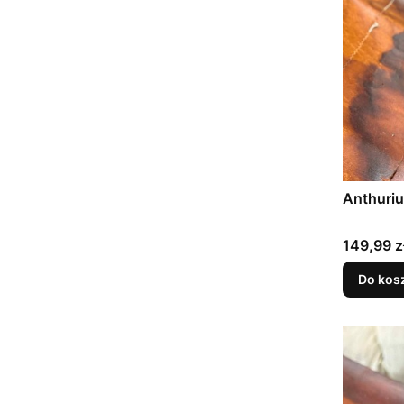
Cena
149,99 z
Do kos