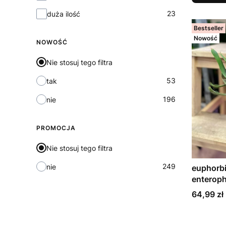
23
duża ilość
Bestseller
Nowość
NOWOŚĆ
Nie stosuj tego filtra
53
tak
196
nie
PROMOCJA
Nie stosuj tego filtra
249
nie
euphorbi
enterop
Cena
64,99 zł