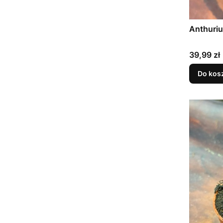
Anthuri
Cena
39,99 zł
Do kos