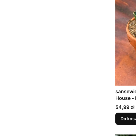
sansewie
Cena
54,99 zł
Do kos