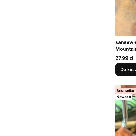
sansewie
Mountai
Cena
27,99 zł
Do kos
Bestseller
Nowość