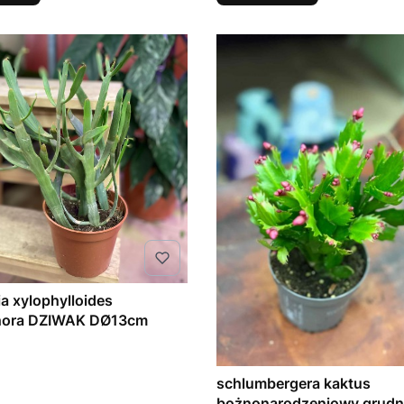
a xylophylloides
hora DZIWAK DØ13cm
schlumbergera kaktus
bożnonarodzeniowy grudn