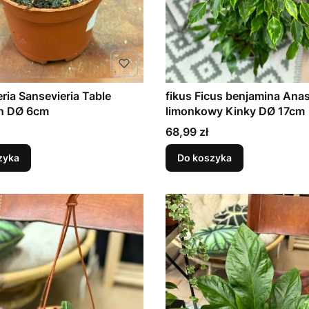
ria Sansevieria Table
fikus Ficus benjamina Anas
n DØ 6cm
limonkowy Kinky DØ 17cm
Cena
68,99 zł
zyka
Do koszyka