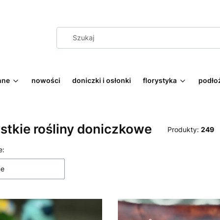
nne
nowości
doniczki i osłonki
florystyka
podłoż
tkie rośliny doniczkowe
Produkty:
249
 produktów
e:
ne