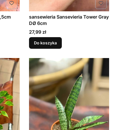
hoja DØ10,5cm
sansewieria Sansevieria Tower Gray
DØ 6cm
Cena
27,99 zł
Do koszyka