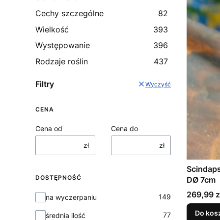
Cechy szczególne
82
Wielkość
393
Występowanie
396
Rodzaje roślin
437
Filtry
Wyczyść
CENA
Cena od
Cena do
zł
zł
Scindaps
DOSTĘPNOŚĆ
DØ 7cm
Cena
269,99 z
Dostępność
149
na wyczerpaniu
Do kos
77
średnia ilość