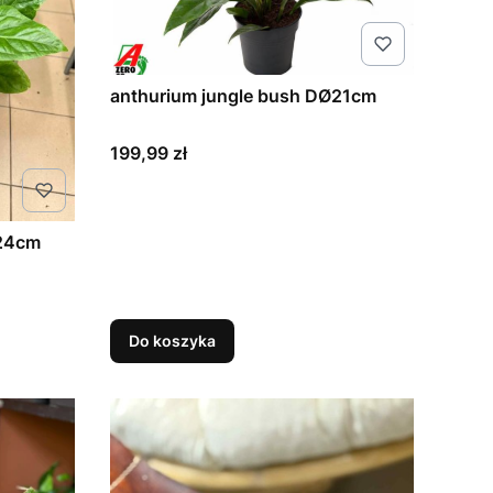
anthurium jungle bush DØ21cm
Cena
199,99 zł
Ø24cm
Do koszyka