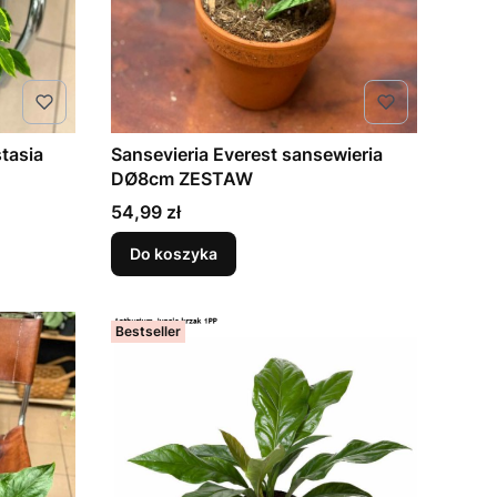
tasia
Sansevieria Everest sansewieria
DØ8cm ZESTAW
Cena
54,99 zł
Do koszyka
Bestseller