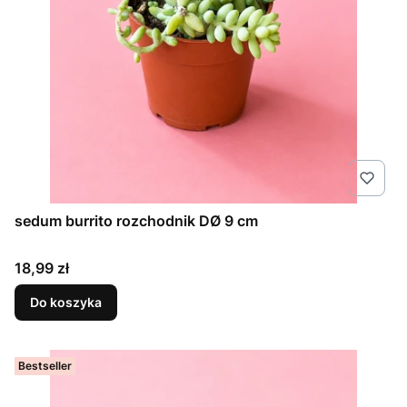
sedum burrito rozchodnik DØ 9 cm
Cena
18,99 zł
Do koszyka
Bestseller