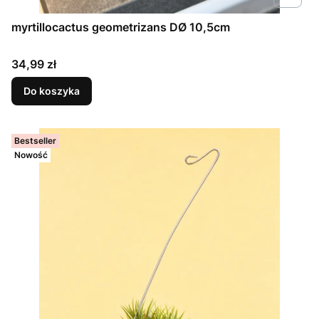
myrtillocactus geometrizans DØ 10,5cm
Cena
34,99 zł
Do koszyka
Bestseller
Nowość