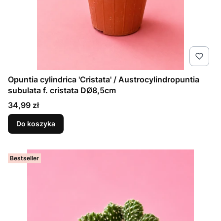
Opuntia cylindrica 'Cristata' / Austrocylindropuntia
subulata f. cristata DØ8,5cm
Cena
34,99 zł
Do koszyka
Bestseller