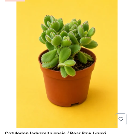
Cotyledon ladysmithiensis / Bear Paw / łapki