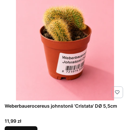
Weberbauerocereus johnstonii 'Cristata' DØ 5,5cm
Cena
11,99 zł