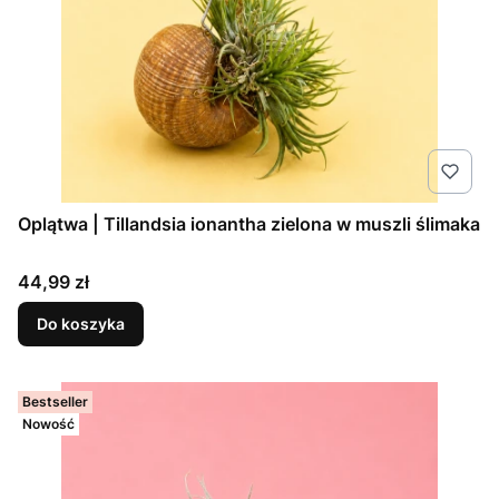
Oplątwa | Tillandsia ionantha zielona w muszli ślimaka
Cena
44,99 zł
Do koszyka
Bestseller
Nowość