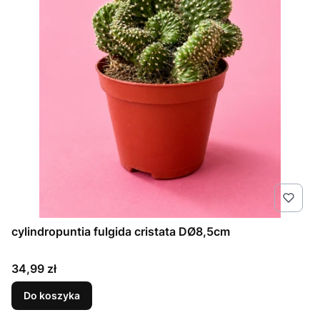
cylindropuntia fulgida cristata DØ8,5cm
Cena
34,99 zł
Do koszyka