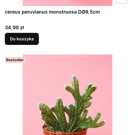
cereus peruvianus monstruosa DØ8,5cm
Cena
34,99 zł
Do koszyka
Bestseller