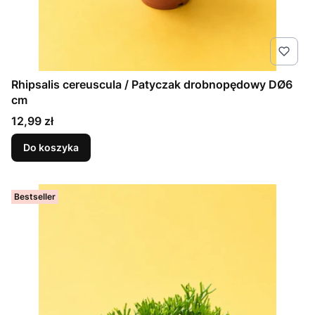
Rhipsalis cereuscula / Patyczak drobnopędowy DØ6
cm
Cena
12,99 zł
Do koszyka
Bestseller