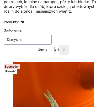
pokrojach, idealne na parapet, półkę lub biurko. To
dobry wybór dla osób, które szukają efektownych
roślin do słońca i jaśniejszych wnętrz.
Produkty:
78
Lista produktów
Sortowanie:
Domyślne
Strona
z 4
Następne produkty
Bestseller
Nowość