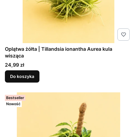
Oplątwa żółta | Tillandsia ionantha Aurea kula
wisząca
Cena
24,99 zł
Do koszyka
Bestseller
Nowość