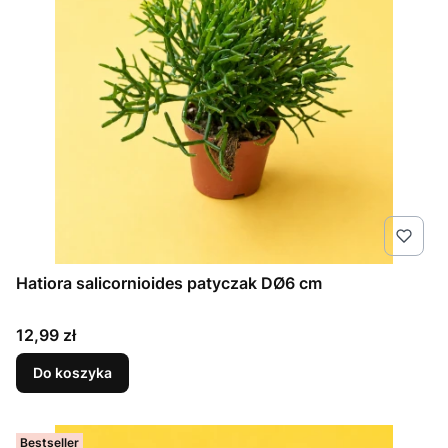
Hatiora salicornioides patyczak DØ6 cm
Cena
12,99 zł
Do koszyka
Bestseller