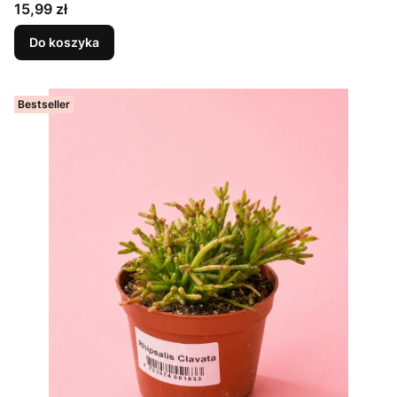
Cena
15,99 zł
Do koszyka
Bestseller