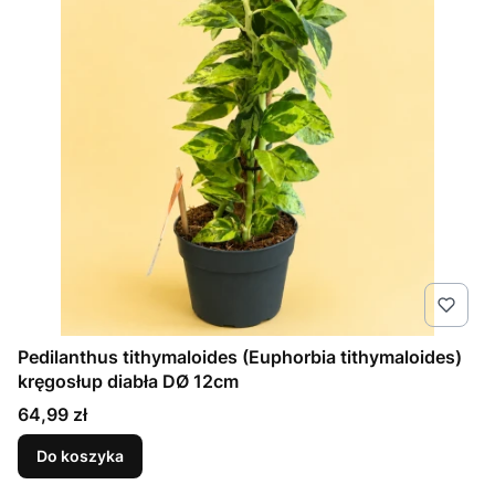
Pedilanthus tithymaloides (Euphorbia tithymaloides)
kręgosłup diabła DØ 12cm
Cena
64,99 zł
Do koszyka