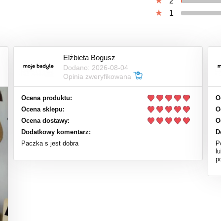
2
1
Elżbieta Bogusz
Dodano: 2026-08-04
Opinia zweryfikowana
Ocena produktu:
O
Ocena sklepu:
O
Ocena dostawy:
O
Dodatkowy komentarz:
D
Paczka s jest dobra
P
l
p