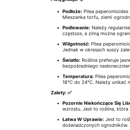
Podłoże:
Pilea peperomioides n
Mieszanka torfu, ziemi ogrodni
Podlewanie:
Należy regularnie
częstsze, a zimą można ograni
Wilgotność:
Pilea peperomioi
Jednak w okresach suszy zalec
Światło:
Roślina preferuje jasn
bezpośredniego nasłonecznien
Temperatura:
Pilea peperomio
18°C do 24°C. Należy unikać n
Zalety: ✅
Pozornie Niekończące Się Liśc
wzrostu. Jest to roślina, któ
Łatwa W Uprawie:
Jest to roś
doświadczonych ogrodników. 