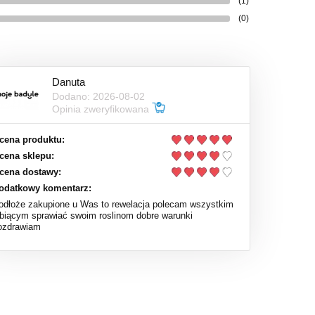
(1)
(0)
Danuta
Dodano: 2026-08-02
Opinia zweryfikowana
cena produktu:
cena sklepu:
cena dostawy:
odatkowy komentarz:
odłoże zakupione u Was to rewelacja polecam wszystkim
ubiącym sprawiać swoim roslinom dobre warunki
ozdrawiam