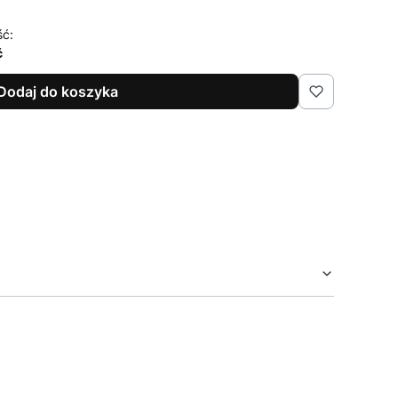
ść:
ć
Dodaj do koszyka