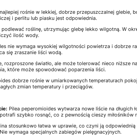
ajlepiej rośnie w lekkiej, dobrze przepuszczalnej glebie,
czej i perlitu lub piasku jest odpowiednia.
 podlewać roślinę, utrzymując glebę lekko wilgotną. W ok
czyć ilość wody.
des nie wymaga wysokiej wilgotności powietrza i dobrze 
a się zraszanie liści wodą.
e, rozproszone światło, ale może tolerować nieco niższe na
ia, które może spowodować poparzenia liści.
ides dobrze rośnie w umiarkowanych temperaturach pokojo
agłych zmian temperatury i przeciągów.
ie:
Pilea peperomioides wytwarza nowe liście na długich 
ra potrafi szybko rosnąć, co z pewnością cieszy miłośników
lina stosunkowo łatwa w uprawie, co czyni ją odpowiednią 
Nie wymaga specjalnych zabiegów pielęgnacyjnych.