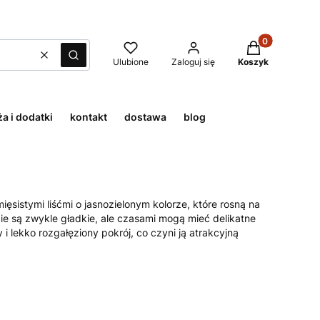
Produkty w kos
Wyczyść
Szukaj
Ulubione
Zaloguj się
Koszyk
a i dodatki
kontakt
dostawa
blog
ięsistymi liśćmi o jasnozielonym kolorze, które rosną na
cie są zwykle gładkie, ale czasami mogą mieć delikatne
y i lekko rozgałęziony pokrój, co czyni ją atrakcyjną