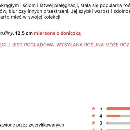
krągłym liściom i łatwej pielęgnacji, stała się popularną r
ów, biur czy innych przestrzeni. Jej szybki wzrost i zdol
warto mieć w swojej kolekcji.
ośliny:
12.5 cm
mierzona z doniczką
CIU JEST POGLĄDOWA. WYSYŁANA ROŚLINA MOŻE RÓŻNI
5
4
3
ystawione przez zweryfikowanych