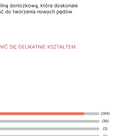
ośliną doniczkową, która doskonale
ność do tworzenia nowych pędów
Ć SIĘ DELIKATNIE KSZTAŁTEM.
(284)
(36)
(3)