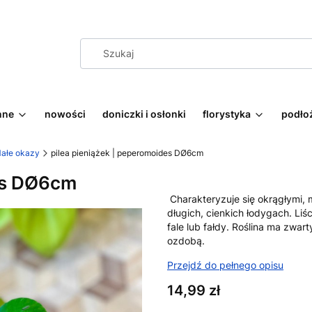
nne
nowości
doniczki i osłonki
florystyka
podłoż
ałe okazy
pilea pieniążek | peperomoides DØ6cm
des DØ6cm
Charakteryzuje się okrągłymi, m
długich, cienkich łodygach. Liś
fale lub fałdy. Roślina ma zwart
ozdobą.
Przejdź do pełnego opisu
Cena
14,99 zł