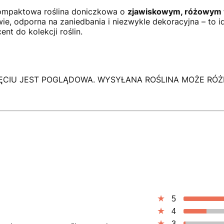
ompaktowa roślina doniczkowa o
zjawiskowym, różowym 
, odporna na zaniedbania i niezwykle dekoracyjna – to i
nt do kolekcji roślin.
CIU JEST POGLĄDOWA. WYSYŁANA ROŚLINA MOŻE RÓŻNI
5
4
3