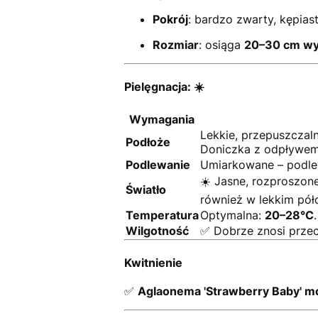
Pokrój
: bardzo zwarty, kępias
Rozmiar
: osiąga
20–30 cm wy
Pielęgnacja: ☀️
Wymagania
Lekkie, przepuszczaln
Podłoże
Doniczka z odpływem
Podlewanie
Umiarkowane – podlew
☀️ Jasne, rozproszon
Światło
również w lekkim półc
Temperatura
Optymalna:
20–28°C
Wilgotność
✅ Dobrze znosi przec
Kwitnienie
✅
Aglaonema 'Strawberry Baby' m