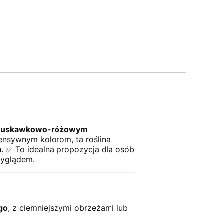
ruskawkowo-różowym
tensywnym kolorom, ta roślina
h. ✅ To idealna propozycja dla osób
wyglądem.
go
, z ciemniejszymi obrzeżami lub