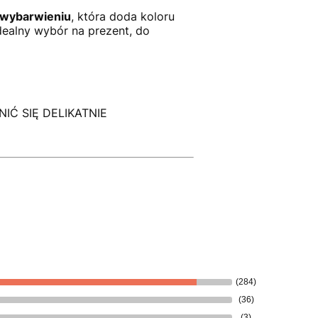
wybarwieniu
, która doda koloru
dealny wybór na prezent, do
Ć SIĘ DELIKATNIE
(284)
(36)
(3)