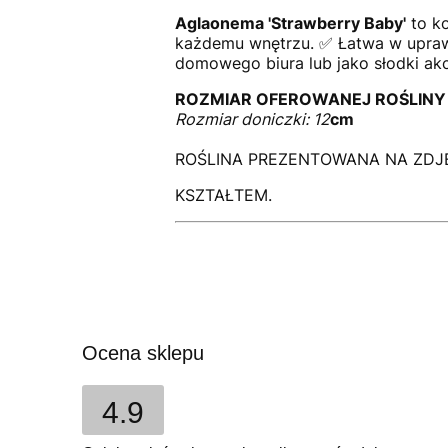
Aglaonema 'Strawberry Baby'
to k
każdemu wnętrzu. ✅ Łatwa w uprawie
domowego biura lub jako słodki akce
ROZMIAR OFEROWANEJ ROŚLINY
Rozmiar doniczki: 12
cm
ROŚLINA PREZENTOWANA NA ZDJĘ
KSZTAŁTEM.
Ocena sklepu
4.9