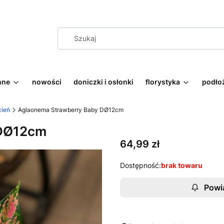
nne
nowości
doniczki i osłonki
florystyka
podłoż
cień
Aglaonema Strawberry Baby DØ12cm
 DØ12cm
Cena
64,99 zł
Dostępność:
brak towaru
Powi