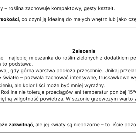
ty – roślina zachowuje kompaktowy, gęsty kształt.
sokości
, co czyni ją idealną do małych wnętrz lub jako cz
Zalecenia
e – najlepiej mieszanka do roślin zielonych z dodatkiem p
 to podstawa.
aj, gdy górna warstwa podłoża przeschnie. Unikaj przelan
e światło – pozwala zachować intensywne, truskawkowe wyb
ieniu, ale kolor liści może być mniej wyraźny.
. Roślina nie toleruje przeciągów ani temperatur poniżej 15°
iętną wilgotność powietrza. W sezonie grzewczym warto 
oże zakwitnąć
, ale jej kwiaty są niepozorne – to liście po