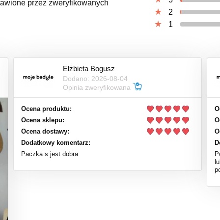
ystawione przez zweryfikowanych
2
1
Elżbieta Bogusz
Dodano: 2026-08-04
Opinia zweryfikowana
Ocena produktu:
O
Ocena sklepu:
O
Ocena dostawy:
O
Dodatkowy komentarz:
D
Paczka s jest dobra
P
l
p