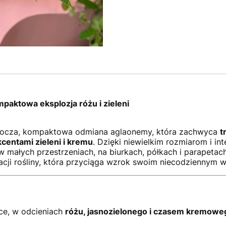
paktowa eksplozja różu i zieleni
rocza, kompaktowa odmiana aglaonemy, która zachwyca
t
centami zieleni i kremu
. Dzięki niewielkim rozmiarom i in
 małych przestrzeniach, na biurkach, półkach i parapetac
nacji rośliny, która przyciąga wzrok swoim niecodziennym 
ące, w odcieniach
różu, jasnozielonego i czasem kremowe