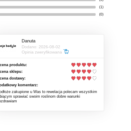
(1)
(0)
Danuta
Dodano: 2026-08-02
Opinia zweryfikowana
cena produktu:
cena sklepu:
cena dostawy:
odatkowy komentarz:
odłoże zakupione u Was to rewelacja polecam wszystkim
ubiącym sprawiać swoim roslinom dobre warunki
ozdrawiam