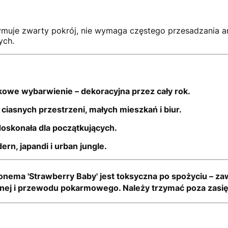
ymuje zwarty pokrój, nie wymaga częstego przesadzania ani
ych.
we wybarwienie – dekoracyjna przez cały rok.
 ciasnych przestrzeni, małych mieszkań i biur.
doskonała dla początkujących.
rn, japandi i urban jungle.
onema 'Strawberry Baby' jest toksyczna
po spożyciu – za
tnej i przewodu pokarmowego.
Należy trzymać poza zasi