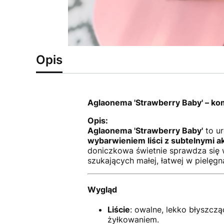
Opis
Aglaonema 'Strawberry Baby' – kom
Opis:
Aglaonema 'Strawberry Baby'
to u
wybarwieniem liści z subtelnymi ak
doniczkowa świetnie sprawdza się w
szukających małej, łatwej w pielęg
Wygląd
Liście
: owalne, lekko błyszcz
żyłkowaniem.