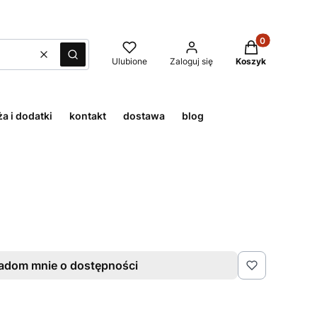
Produkty w kos
Wyczyść
Szukaj
Ulubione
Zaloguj się
Koszyk
a i dodatki
kontakt
dostawa
blog
adom mnie o dostępności