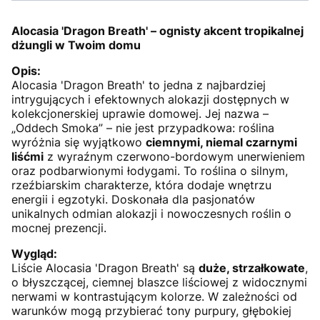
Alocasia 'Dragon Breath' – ognisty akcent tropikalnej
dżungli w Twoim domu
Opis:
Alocasia 'Dragon Breath' to jedna z najbardziej
intrygujących i efektownych alokazji dostępnych w
kolekcjonerskiej uprawie domowej. Jej nazwa –
„Oddech Smoka” – nie jest przypadkowa: roślina
wyróżnia się wyjątkowo
ciemnymi, niemal czarnymi
liśćmi
z wyraźnym czerwono-bordowym unerwieniem
oraz podbarwionymi łodygami. To roślina o silnym,
rzeźbiarskim charakterze, która dodaje wnętrzu
energii i egzotyki. Doskonała dla pasjonatów
unikalnych odmian alokazji i nowoczesnych roślin o
mocnej prezencji.
Wygląd:
Liście Alocasia 'Dragon Breath' są
duże, strzałkowate
,
o błyszczącej, ciemnej blaszce liściowej z widocznymi
nerwami w kontrastującym kolorze. W zależności od
warunków mogą przybierać tony purpury, głębokiej