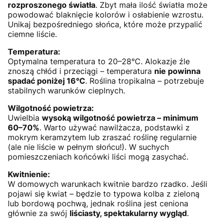
rozproszonego światła
. Zbyt mała ilość światła może
powodować blaknięcie kolorów i osłabienie wzrostu.
Unikaj bezpośredniego słońca, które może przypalić
ciemne liście.
Temperatura:
Optymalna temperatura to 20–28°C. Alokazje źle
znoszą chłód i przeciągi – temperatura
nie powinna
spadać poniżej 16°C
. Roślina tropikalna – potrzebuje
stabilnych warunków cieplnych.
Wilgotność powietrza:
Uwielbia
wysoką wilgotność powietrza – minimum
60–70%
. Warto używać nawilżacza, podstawki z
mokrym keramzytem lub zraszać roślinę regularnie
(ale nie liście w pełnym słońcu!). W suchych
pomieszczeniach końcówki liści mogą zasychać.
Kwitnienie:
W domowych warunkach kwitnie bardzo rzadko. Jeśli
pojawi się kwiat – będzie to typowa kolba z zieloną
lub bordową pochwą, jednak roślina jest ceniona
głównie za swój
liściasty, spektakularny wygląd
.