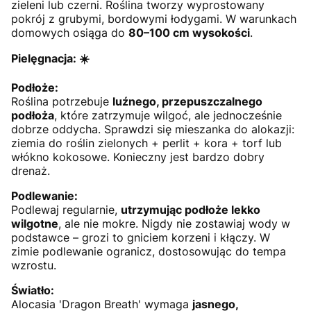
zieleni lub czerni. Roślina tworzy wyprostowany
pokrój z grubymi, bordowymi łodygami. W warunkach
domowych osiąga do
80–100 cm wysokości
.
Pielęgnacja: ☀️
Podłoże:
Roślina potrzebuje
luźnego, przepuszczalnego
podłoża
, które zatrzymuje wilgoć, ale jednocześnie
dobrze oddycha. Sprawdzi się mieszanka do alokazji:
ziemia do roślin zielonych + perlit + kora + torf lub
włókno kokosowe. Konieczny jest bardzo dobry
drenaż.
Podlewanie:
Podlewaj regularnie,
utrzymując podłoże lekko
wilgotne
, ale nie mokre. Nigdy nie zostawiaj wody w
podstawce – grozi to gniciem korzeni i kłączy. W
zimie podlewanie ogranicz, dostosowując do tempa
wzrostu.
Światło:
Alocasia 'Dragon Breath' wymaga
jasnego,