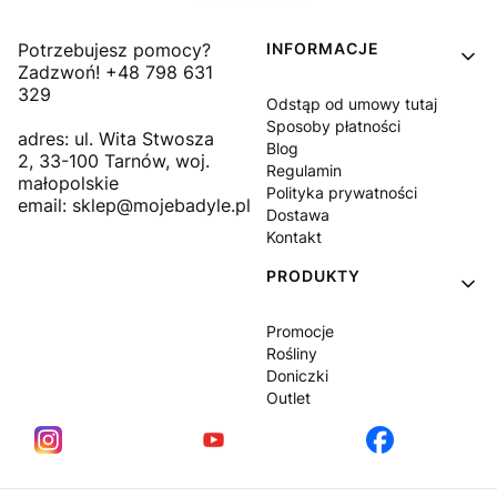
Linki w stopce
Potrzebujesz pomocy?
INFORMACJE
Zadzwoń! +48 798 631
329
Odstąp od umowy tutaj
Sposoby płatności
adres: ul. Wita Stwosza
Blog
2, 33-100 Tarnów, woj.
Regulamin
małopolskie
Polityka prywatności
email: sklep@mojebadyle.pl
Dostawa
Kontakt
PRODUKTY
Promocje
Rośliny
Doniczki
Outlet