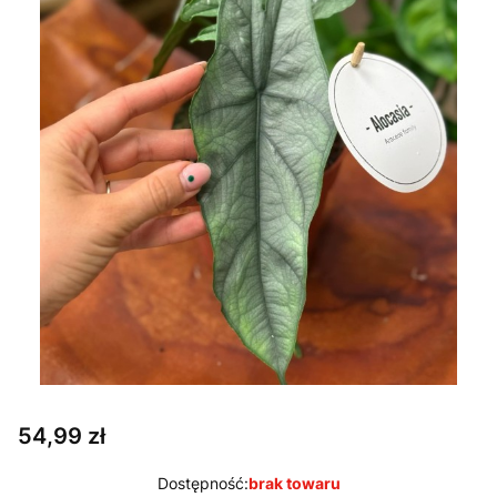
Cena
54,99 zł
Dostępność:
brak towaru