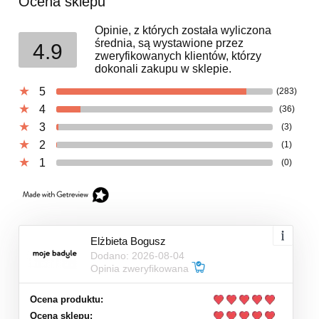
Ocena sklepu
Opinie, z których została wyliczona
średnia, są wystawione przez
4.9
zweryfikowanych klientów, którzy
dokonali zakupu w sklepie.
5
(283)
4
(36)
3
(3)
2
(1)
1
(0)
Elżbieta Bogusz
Dodano: 2026-08-04
Opinia zweryfikowana
Ocena produktu:
Ocena sklepu: