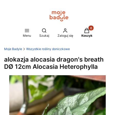
Produkty w koszy
Otwórz wyszukiwarkę
Menu
Szukaj
Zaloguj się
Koszyk
Moje Badyle
Wszystkie rośliny doniczkowe
alokazja alocasia dragon's breath
DØ 12cm Alocasia Heterophylla