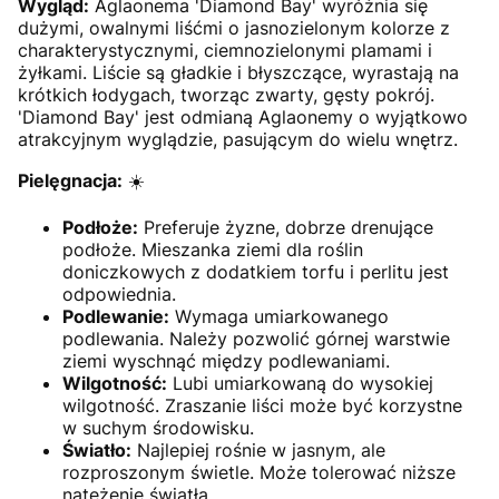
Wygląd:
Aglaonema 'Diamond Bay' wyróżnia się
dużymi, owalnymi liśćmi o jasnozielonym kolorze z
charakterystycznymi, ciemnozielonymi plamami i
żyłkami. Liście są gładkie i błyszczące, wyrastają na
krótkich łodygach, tworząc zwarty, gęsty pokrój.
'Diamond Bay' jest odmianą Aglaonemy o wyjątkowo
atrakcyjnym wyglądzie, pasującym do wielu wnętrz.
Pielęgnacja:
☀️
Podłoże:
Preferuje żyzne, dobrze drenujące
podłoże. Mieszanka ziemi dla roślin
doniczkowych z dodatkiem torfu i perlitu jest
odpowiednia.
Podlewanie:
Wymaga umiarkowanego
podlewania. Należy pozwolić górnej warstwie
ziemi wyschnąć między podlewaniami.
Wilgotność:
Lubi umiarkowaną do wysokiej
wilgotność. Zraszanie liści może być korzystne
w suchym środowisku.
Światło:
Najlepiej rośnie w jasnym, ale
rozproszonym świetle. Może tolerować niższe
natężenie światła.