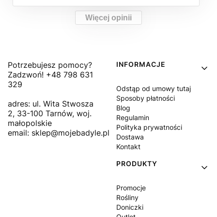
Więcej opinii
Linki w stopce
Potrzebujesz pomocy?
INFORMACJE
Zadzwoń! +48 798 631
329
Odstąp od umowy tutaj
Sposoby płatności
adres: ul. Wita Stwosza
Blog
2, 33-100 Tarnów, woj.
Regulamin
małopolskie
Polityka prywatności
email: sklep@mojebadyle.pl
Dostawa
Kontakt
PRODUKTY
Promocje
Rośliny
Doniczki
Outlet