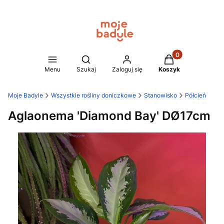
Produkty w koszy
Otwórz wyszukiwarkę
Menu
Szukaj
Zaloguj się
Koszyk
Moje Badyle
Wszystkie rośliny doniczkowe
Stanowisko
Półcień
Aglaonema 'Diamond Bay' DØ17cm