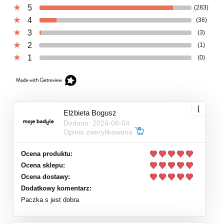
5
(283)
4
(36)
3
(3)
2
(1)
1
(0)
Elżbieta Bogusz
Dodano: 2026-08-04
Opinia zweryfikowana
Ocena produktu:
Ocena sklepu:
Ocena dostawy:
Dodatkowy komentarz:
Paczka s jest dobra