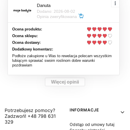
Danuta
Dodano: 2026-08-02
Opinia zweryfikowana
Ocena produktu:
Ocena sklepu:
Ocena dostawy:
Dodatkowy komentarz:
Podłoże zakupione u Was to rewelacja polecam wszystkim
lubiącym sprawiać swoim roslinom dobre warunki
pozdrawiam
Więcej opinii
Linki w stopce
Potrzebujesz pomocy?
INFORMACJE
Zadzwoń! +48 798 631
329
Odstąp od umowy tutaj