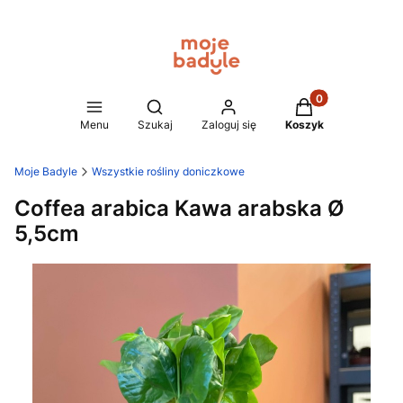
Produkty w koszy
Otwórz wyszukiwarkę
Menu
Szukaj
Zaloguj się
Koszyk
Moje Badyle
Wszystkie rośliny doniczkowe
Coffea arabica Kawa arabska Ø
5,5cm