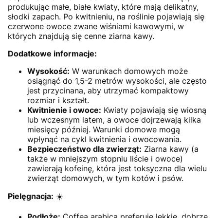
produkując małe, białe kwiaty, które mają delikatny,
słodki zapach. Po kwitnieniu, na roślinie pojawiają się
czerwone owoce zwane wiśniami kawowymi, w
których znajdują się cenne ziarna kawy.
Dodatkowe informacje:
Wysokość:
W warunkach domowych może
osiągnąć do 1,5-2 metrów wysokości, ale często
jest przycinana, aby utrzymać kompaktowy
rozmiar i kształt.
Kwitnienie i owoce:
Kwiaty pojawiają się wiosną
lub wczesnym latem, a owoce dojrzewają kilka
miesięcy później. Warunki domowe mogą
wpłynąć na cykl kwitnienia i owocowania.
Bezpieczeństwo dla zwierząt:
Ziarna kawy (a
także w mniejszym stopniu liście i owoce)
zawierają kofeinę, która jest toksyczna dla wielu
zwierząt domowych, w tym kotów i psów.
Pielęgnacja:
☀️
Podłoże:
Coffea arabica preferuje lekkie, dobrze