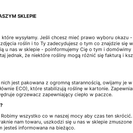
ASZYM SKLEPIE
ny, które wysyłamy. Jeśli chcesz mieć prawo wyboru okazu 
djęcia roślin i to Ty zadecydujesz o tym co znajdzie się w 
nią u nas w sklepie - poinformujemy Cię o tym i domówimy 
j jednak, że niektóre rośliny mogą różnić się fakturą i ksz
 nich jest pakowana z ogromną starannością, owijamy je w
wnie ECO), które stabilizują roślinę w kartonie. Zapewni
 wędruje ogrzewacz zapewniający ciepło w paczce.
?
i. Robimy wszystko co w naszej mocy aby czas ten skróci
aknie nam towaru, uszkodzi się u nas w sklepie zmuszone 
m jesteś informowana na bieżąco.