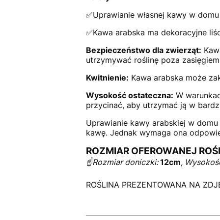
✅Uprawianie własnej kawy w domu
✅Kawa arabska ma dekoracyjne liście
Bezpieczeństwo dla zwierząt:
Kawa
utrzymywać roślinę poza zasięgiem
Kwitnienie:
Kawa arabska może zakwi
Wysokość ostateczna:
W warunkach
przycinać, aby utrzymać ją w bardz
Uprawianie kawy arabskiej w domu 
kawę. Jednak wymaga ona odpowiedn
ROZMIAR OFEROWANEJ ROŚ
☝️Rozmiar doniczki:
12cm
, Wysokość
ROŚLINA PREZENTOWANA NA ZDJĘ