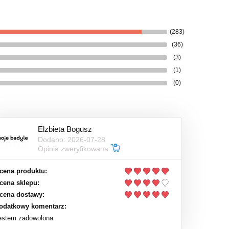
(283)
(36)
(3)
(1)
(0)
Elzbieta Bogusz
Dodano: 2026-07-28
Opinia zweryfikowana
cena produktu:
cena sklepu:
cena dostawy:
odatkowy komentarz:
estem zadowolona