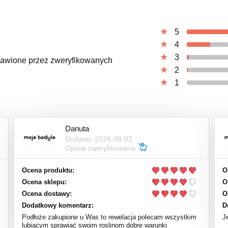
5
4
3
ystawione przez zweryfikowanych
2
1
Danuta
Dodano: 2026-08-02
Opinia zweryfikowana
Ocena produktu:
O
Ocena sklepu:
O
Ocena dostawy:
O
Dodatkowy komentarz:
D
Podłoże zakupione u Was to rewelacja polecam wszystkim
J
lubiącym sprawiać swoim roslinom dobre warunki