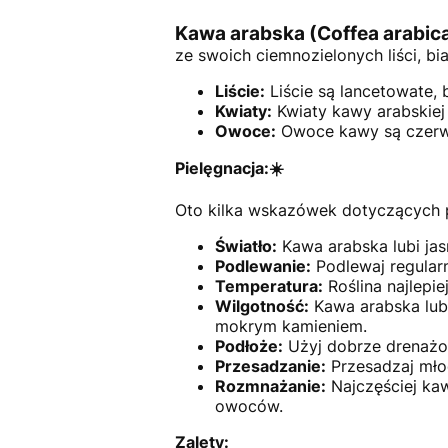
Kawa arabska (Coffea arabic
ze swoich ciemnozielonych liści, b
Liście:
Liście są lancetowate, 
Kwiaty:
Kwiaty kawy arabskiej 
Owoce:
Owoce kawy są czerwo
Pielęgnacja:☀️
Oto kilka wskazówek dotyczących pi
Światło:
Kawa arabska lubi jasn
Podlewanie:
Podlewaj regularn
Temperatura:
Roślina najlepi
Wilgotność:
Kawa arabska lubi
mokrym kamieniem.
Podłoże:
Użyj dobrze drenażow
Przesadzanie:
Przesadzaj młode
Rozmnażanie:
Najczęściej ka
owoców.
Zalety: