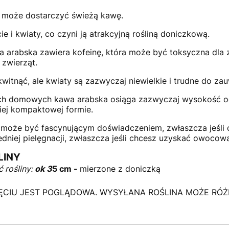
 może dostarczyć świeżą kawę.
 i kwiaty, co czyni ją atrakcyjną rośliną doniczkową.
 arabska zawiera kofeinę, która może być toksyczna dla
 zwierząt.
tnąć, ale kwiaty są zazwyczaj niewielkie i trudne do zau
 domowych kawa arabska osiąga zazwyczaj wysokość od
iej kompaktowej formie.
może być fascynującym doświadczeniem, zwłaszcza jeśli 
iej pielęgnacji, zwłaszcza jeśli chcesz uzyskać owocowa
LINY
 rośliny:
ok 3
5 cm -
mierzone z doniczką
CIU JEST POGLĄDOWA. WYSYŁANA ROŚLINA MOŻE RÓŻNI