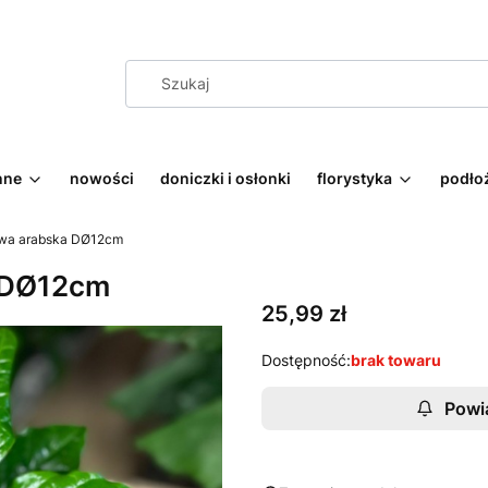
nne
nowości
doniczki i osłonki
florystyka
podłoż
awa arabska DØ12cm
a DØ12cm
Cena
25,99 zł
Dostępność:
brak towaru
Powi