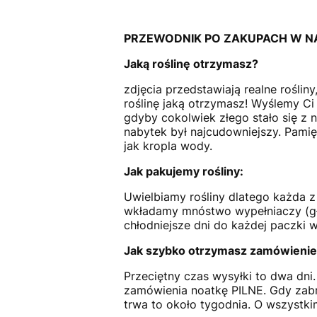
PRZEWODNIK PO ZAKUPACH W N
Jaką roślinę otrzymasz?
zdjęcia przedstawiają realne rośli
roślinę jaką otrzymasz! Wyślemy Ci z
gdyby cokolwiek złego stało się z 
nabytek był najcudowniejszy. Pamięta
jak kropla wody.
Jak pakujemy rośliny:
Uwielbiamy rośliny dlatego każda z
wkładamy mnóstwo wypełniaczy (głó
chłodniejsze dni do każdej paczki
Jak szybko otrzymasz zamówienie
Przeciętny czas wysyłki to dwa dn
zamówienia noatkę PILNE. Gdy zabr
trwa to około tygodnia. O wszystki