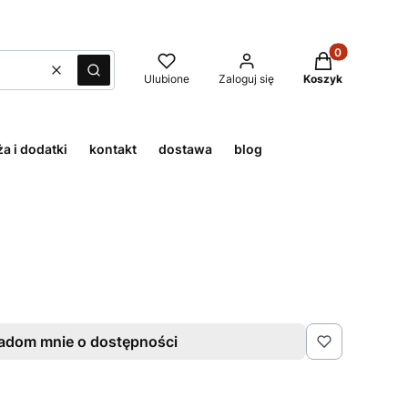
Produkty w kos
Wyczyść
Szukaj
Ulubione
Zaloguj się
Koszyk
a i dodatki
kontakt
dostawa
blog
adom mnie o dostępności