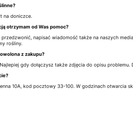
ślinne?
t na doniczce.
acją otrzymam od Was pomoc?
 przedzwonić, napisać wiadomość także na naszych medi
my rośliny.
dowolona z zakupu?
. Najlepiej gdy dołączysz także zdjęcia do opisu problemu.
cie?
ienna 10A, kod pocztowy 33-100. W godzinach otwarcia skl