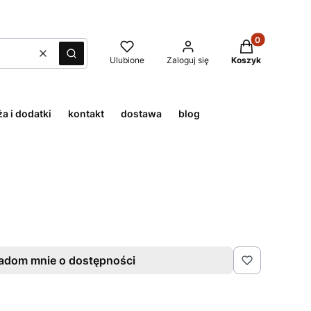
Produkty w kos
Wyczyść
Szukaj
Ulubione
Zaloguj się
Koszyk
a i dodatki
kontakt
dostawa
blog
adom mnie o dostępności