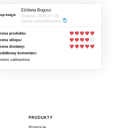
Elzbieta Bogusz
Dodano: 2026-07-28
Opinia zweryfikowana
cena produktu:
cena sklepu:
cena dostawy:
odatkowy komentarz:
estem zadowolona
PRODUKTY
Promocje