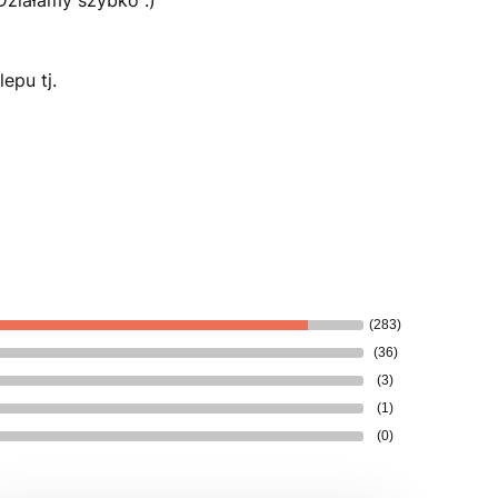
 Działamy szybko :)
epu tj.
(283)
(36)
(3)
(1)
(0)