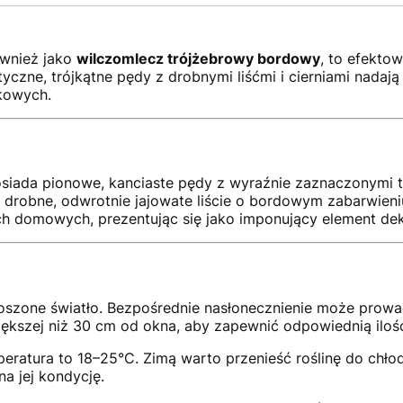
ównież jako
wilczomlecz trójżebrowy bordowy
, to efekto
tyczne, trójkątne pędy z drobnymi liśćmi i cierniami nadają
zkowych.
osiada pionowe, kanciaste pędy z wyraźnie zaznaczonymi 
z drobne, odwrotnie jajowate liście o bordowym zabarwieni
 domowych, prezentując się jako imponujący element dek
proszone światło. Bezpośrednie nasłonecznienie może prowa
większej niż 30 cm od okna, aby zapewnić odpowiednią ilość
eratura to 18–25°C. Zimą warto przenieść roślinę do chło
a jej kondycję.