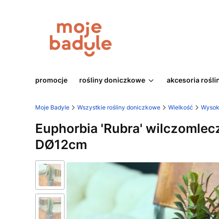
promocje
rośliny doniczkowe
akcesoria rośli
Moje Badyle
Wszystkie rośliny doniczkowe
Wielkość
Wysok
Euphorbia 'Rubra' wilczomle
DØ12cm