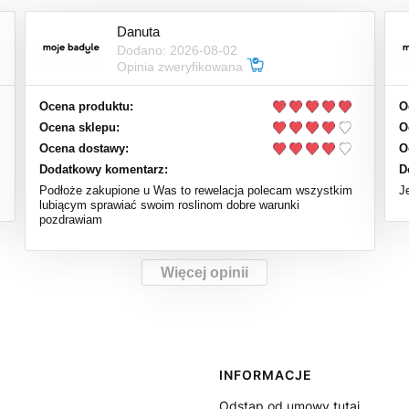
Danuta
Dodano: 2026-08-02
Opinia zweryfikowana
Ocena produktu:
O
Ocena sklepu:
O
Ocena dostawy:
O
Dodatkowy komentarz:
D
Podłoże zakupione u Was to rewelacja polecam wszystkim
J
lubiącym sprawiać swoim roslinom dobre warunki
pozdrawiam
Więcej opinii
Linki w stopce
INFORMACJE
Odstąp od umowy tutaj