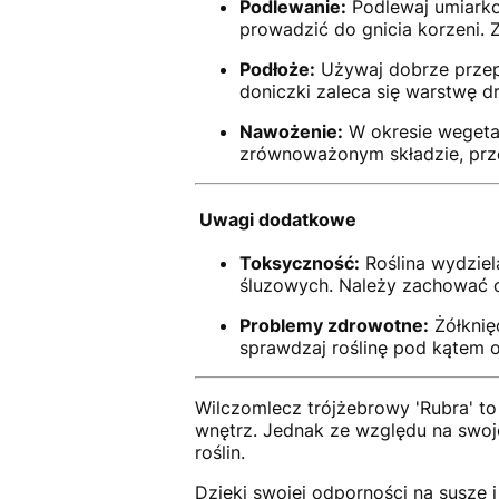
Podlewanie:
Podlewaj umiark
prowadzić do gnicia korzeni.
Podłoże:
Używaj dobrze przepu
doniczki zaleca się warstwę d
Nawożenie:
W okresie weget
zrównoważonym składzie, prz
Uwagi dodatkowe
Toksyczność:
Roślina wydzie
śluzowych. Należy zachować o
Problemy zdrowotne:
Żółknię
sprawdzaj roślinę pod kątem 
Wilczomlecz trójżebrowy 'Rubra' to
wnętrz. Jednak ze względu na swoj
roślin.
Dzięki swojej odporności na suszę 