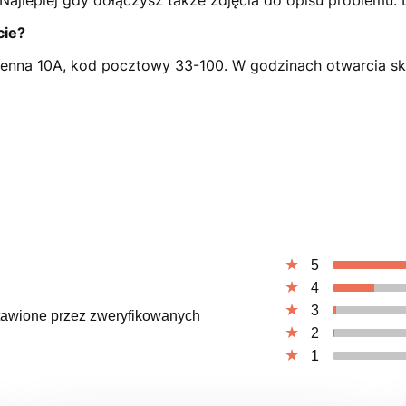
. Najlepiej gdy dołączysz także zdjęcia do opisu problemu.
cie?
ienna 10A, kod pocztowy 33-100. W godzinach otwarcia skl
5
4
3
ystawione przez zweryfikowanych
2
1