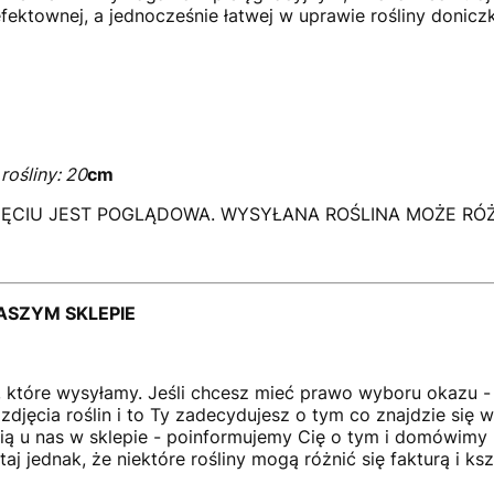
ektownej, a jednocześnie łatwej w uprawie rośliny donicz
rośliny: 20
cm
CIU JEST POGLĄDOWA. WYSYŁANA ROŚLINA MOŻE RÓŻNI
ASZYM SKLEPIE
ny, które wysyłamy. Jeśli chcesz mieć prawo wyboru okazu 
djęcia roślin i to Ty zadecydujesz o tym co znajdzie się w 
nią u nas w sklepie - poinformujemy Cię o tym i domówimy 
j jednak, że niektóre rośliny mogą różnić się fakturą i ksz