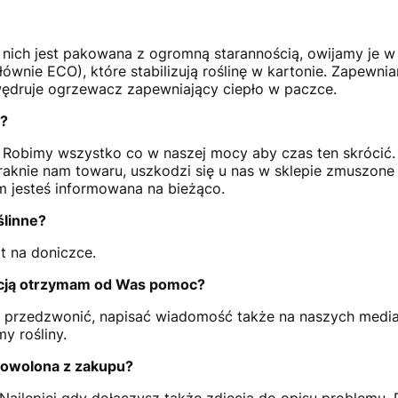
 nich jest pakowana z ogromną starannością, owijamy je w
wnie ECO), które stabilizują roślinę w kartonie. Zapewni
 wędruje ogrzewacz zapewniający ciepło w paczce.
?
i. Robimy wszystko co w naszej mocy aby czas ten skróci
aknie nam towaru, uszkodzi się u nas w sklepie zmuszone 
m jesteś informowana na bieżąco.
ślinne?
t na doniczce.
acją otrzymam od Was pomoc?
 przedzwonić, napisać wiadomość także na naszych medi
my rośliny.
dowolona z zakupu?