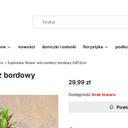
nne
nowości
doniczki i osłonki
florystyka
podłoż
ie
Euphorbia 'Rubra' wilczomlecz bordowy DØ12cm
cz bordowy
Cena
29,99 zł
Dostępność:
brak towaru
Powi