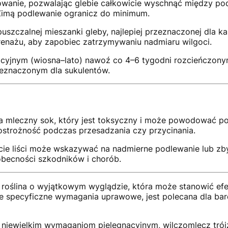
owanie, pozwalając glebie całkowicie wyschnąć między p
 Zimą podlewanie ogranicz do minimum.
szczalnej mieszanki gleby, najlepiej przeznaczonej dla ka
renażu, aby zapobiec zatrzymywaniu nadmiaru wilgoci.
acyjnym (wiosna–lato) nawoź co 4–6 tygodni rozcieńczo
eznaczonym dla sukulentów.
la mleczny sok, który jest toksyczny i może powodować po
strożność podczas przesadzania czy przycinania.
cie liści może wskazywać na nadmierne podlewanie lub zbyt
obecności szkodników i chorób.
 roślina o wyjątkowym wyglądzie, która może stanowić efe
e specyficzne wymagania uprawowe, jest polecana dla ba
i niewielkim wymaganiom pielęgnacyjnym, wilczomlecz tró