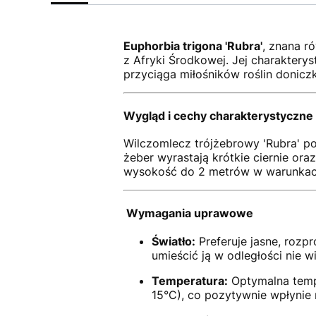
Euphorbia trigona 'Rubra'
, znana r
z Afryki Środkowej.
Jej charakterys
przyciąga miłośników roślin donic
Wygląd i cechy charakterystyczne
Wilczomlecz trójżebrowy 'Rubra' p
żeber wyrastają krótkie ciernie ora
wysokość do 2 metrów w warunkach
Wymagania uprawowe
Światło:
Preferuje jasne, roz
umieścić ją w odległości nie 
Temperatura:
Optymalna temp
15°C), co pozytywnie wpłynie n