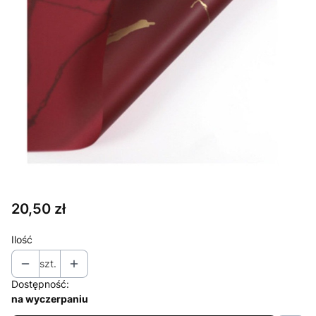
Cena
20,50 zł
Ilość
szt.
Dostępność:
na wyczerpaniu