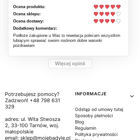
Ocena produktu:
Ocena sklepu:
Ocena dostawy:
Dodatkowy komentarz:
Podłoże zakupione u Was to rewelacja polecam wszystkim
lubiącym sprawiać swoim roslinom dobre warunki
pozdrawiam
Więcej opinii
Linki w stopce
Potrzebujesz pomocy?
INFORMACJE
Zadzwoń! +48 798 631
329
Odstąp od umowy tutaj
Sposoby płatności
adres: ul. Wita Stwosza
Blog
2, 33-100 Tarnów, woj.
Regulamin
małopolskie
Polityka prywatności
email: sklep@mojebadyle.pl