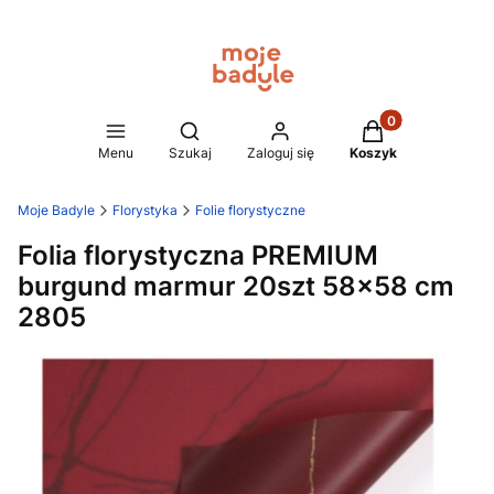
Produkty w koszy
Otwórz wyszukiwarkę
Menu
Szukaj
Zaloguj się
Koszyk
Moje Badyle
Florystyka
Folie florystyczne
Folia florystyczna PREMIUM
burgund marmur 20szt 58×58 cm
2805