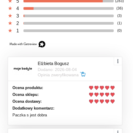
5
(283)
4
(36)
3
(3)
2
(1)
1
(0)
Elżbieta Bogusz
Dodano: 2026-08-04
Opinia zweryfikowana
Ocena produktu:
Ocena sklepu:
Ocena dostawy:
Dodatkowy komentarz:
Paczka s jest dobra