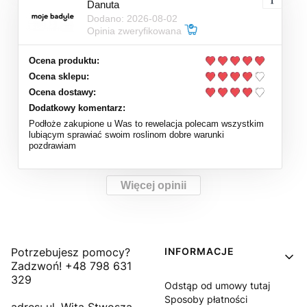
Danuta
Dodano: 2026-08-02
Opinia zweryfikowana
Ocena produktu:
Ocena sklepu:
Ocena dostawy:
Dodatkowy komentarz:
Podłoże zakupione u Was to rewelacja polecam wszystkim
lubiącym sprawiać swoim roslinom dobre warunki
pozdrawiam
Więcej opinii
Linki w stopce
Potrzebujesz pomocy?
INFORMACJE
Zadzwoń! +48 798 631
329
Odstąp od umowy tutaj
Sposoby płatności