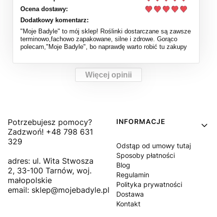
Ocena dostawy:
Dodatkowy komentarz:
"Moje Badyle" to mój sklep! Roślinki dostarczane są zawsze
terminowo,fachowo zapakowane, silne i zdrowe. Gorąco
polecam,"Moje Badyle", bo naprawdę warto robić tu zakupy
Więcej opinii
Linki w stopce
Potrzebujesz pomocy?
INFORMACJE
Zadzwoń! +48 798 631
329
Odstąp od umowy tutaj
Sposoby płatności
adres: ul. Wita Stwosza
Blog
2, 33-100 Tarnów, woj.
Regulamin
małopolskie
Polityka prywatności
email: sklep@mojebadyle.pl
Dostawa
Kontakt