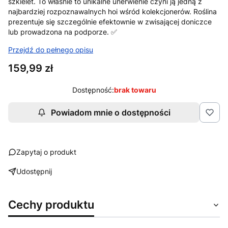
szkielet. To właśnie to unikalne unerwienie czyni ją jedną z
najbardziej rozpoznawalnych hoi wśród kolekcjonerów. Roślina
prezentuje się szczególnie efektownie w zwisającej doniczce
lub prowadzona na podporze. ✅
Przejdź do pełnego opisu
Cena
159,99 zł
Dostępność:
brak towaru
Powiadom mnie o dostępności
Zapytaj o produkt
Udostępnij
Cechy produktu