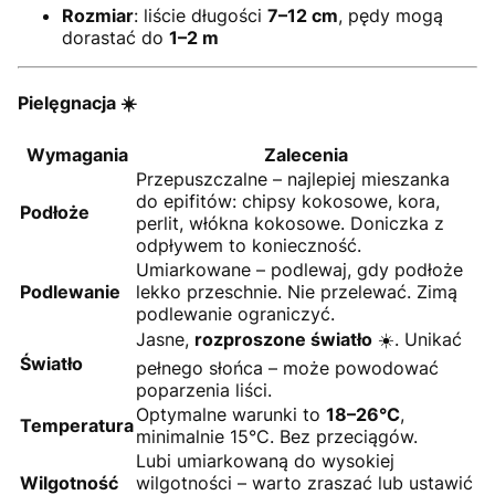
Rozmiar
: liście długości
7–12 cm
, pędy mogą
dorastać do
1–2 m
Pielęgnacja ☀️
Wymagania
Zalecenia
Przepuszczalne – najlepiej mieszanka
do epifitów: chipsy kokosowe, kora,
Podłoże
perlit, włókna kokosowe. Doniczka z
odpływem to konieczność.
Umiarkowane – podlewaj, gdy podłoże
Podlewanie
lekko przeschnie. Nie przelewać. Zimą
podlewanie ograniczyć.
Jasne,
rozproszone światło
☀️. Unikać
Światło
pełnego słońca – może powodować
poparzenia liści.
Optymalne warunki to
18–26°C
,
Temperatura
minimalnie 15°C. Bez przeciągów.
Lubi umiarkowaną do wysokiej
Wilgotność
wilgotności – warto zraszać lub ustawić