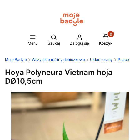
Produkty w koszy
Otwórz wyszukiwarkę
Menu
Szukaj
Zaloguj się
Koszyk
Moje Badyle
Wszystkie rośliny doniczkowe
Układ rośliny
Pnące
Hoya Polyneura Vietnam hoja
DØ10,5cm