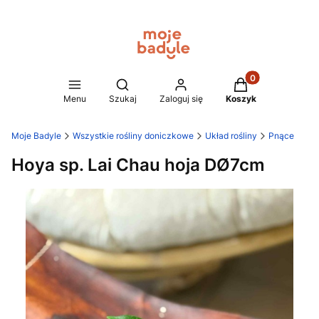
Produkty w koszy
Otwórz wyszukiwarkę
Menu
Szukaj
Zaloguj się
Koszyk
Moje Badyle
Wszystkie rośliny doniczkowe
Układ rośliny
Pnące
Hoya sp. Lai Chau hoja DØ7cm