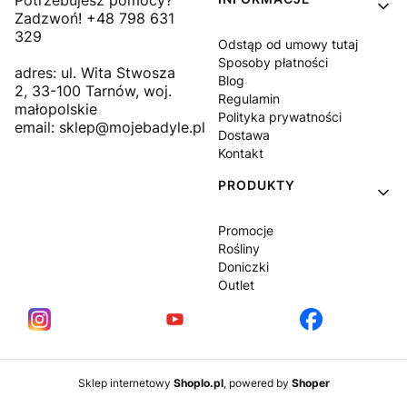
Linki w stopce
Potrzebujesz pomocy?
Zadzwoń! +48 798 631
329
Odstąp od umowy tutaj
Sposoby płatności
adres: ul. Wita Stwosza
Blog
2, 33-100 Tarnów, woj.
Regulamin
małopolskie
Polityka prywatności
email: sklep@mojebadyle.pl
Dostawa
Kontakt
PRODUKTY
Promocje
Rośliny
Doniczki
Outlet
Sklep internetowy
Shoplo.pl
, powered by
Shoper