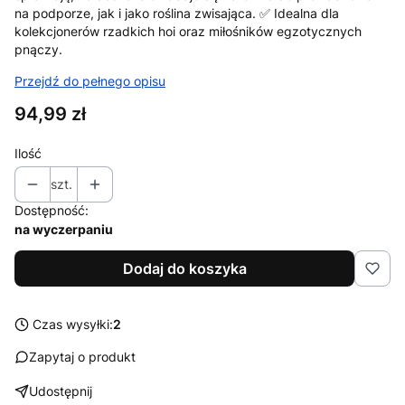
na podporze, jak i jako roślina zwisająca. ✅ Idealna dla
kolekcjonerów rzadkich hoi oraz miłośników egzotycznych
pnączy.
Przejdź do pełnego opisu
Cena
94,99 zł
Ilość
szt.
Dostępność:
na wyczerpaniu
Dodaj do koszyka
Czas wysyłki:
2
Zapytaj o produkt
Udostępnij