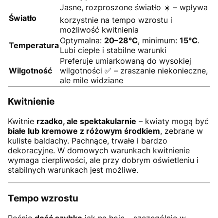
Jasne, rozproszone światło ☀️ – wpływa
Światło
korzystnie na tempo wzrostu i
możliwość kwitnienia
Optymalna:
20–28°C
, minimum:
15°C
.
Temperatura
Lubi ciepłe i stabilne warunki
Preferuje umiarkowaną do wysokiej
Wilgotność
wilgotności ✅ – zraszanie niekonieczne,
ale mile widziane
Kwitnienie
Kwitnie
rzadko, ale spektakularnie
– kwiaty mogą być
białe lub kremowe z różowym środkiem
, zebrane w
kuliste baldachy. Pachnące, trwałe i bardzo
dekoracyjne. W domowych warunkach kwitnienie
wymaga cierpliwości, ale przy dobrym oświetleniu i
stabilnych warunkach jest możliwe.
Tempo wzrostu
Rośnie
dość szybko
jak na hoję – szczególnie w