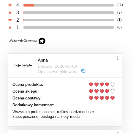
4
(37)
3
(3)
2
(1)
1
(0)
Anna
Dodano: 2026-08-09
Opinia zweryfikowana
Ocena produktu:
Ocena sklepu:
Ocena dostawy:
Dodatkowy komentarz:
Wszystko profesjonalnie, rośliny bardzo dobrze
zabezpieczone, obsługa na złoty medal.