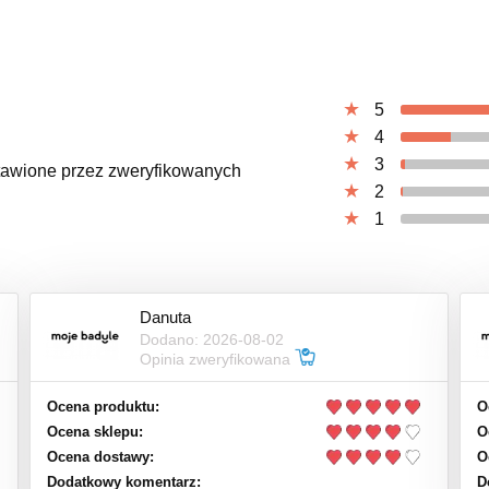
5
4
3
ystawione przez zweryfikowanych
2
1
Danuta
Dodano: 2026-08-02
Opinia zweryfikowana
Ocena produktu:
O
Ocena sklepu:
O
Ocena dostawy:
O
Dodatkowy komentarz:
D