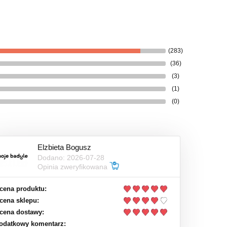
(283)
(36)
(3)
(1)
(0)
Elzbieta Bogusz
Dodano: 2026-07-28
Opinia zweryfikowana
cena produktu:
cena sklepu:
cena dostawy:
odatkowy komentarz: