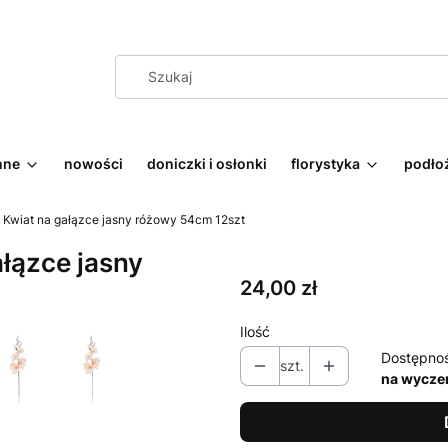
nne
nowości
doniczki i osłonki
florystyka
podłoż
Kwiat na gałązce jasny różowy 54cm 12szt
łązce jasny
Cena
24,00 zł
Ilość
Dostępno
szt.
na wycze