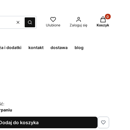
Produkty w kos
Wyczyść
Szukaj
Ulubione
Zaloguj się
Koszyk
a i dodatki
kontakt
dostawa
blog
ść:
rpaniu
Dodaj do koszyka