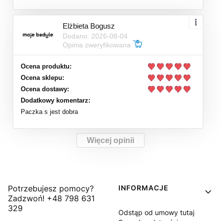
Elżbieta Bogusz
Dodano: 2026-08-04
Opinia zweryfikowana
Ocena produktu:
Ocena sklepu:
Ocena dostawy:
Dodatkowy komentarz:
Paczka s jest dobra
Więcej opinii
Linki w stopce
Potrzebujesz pomocy?
INFORMACJE
Zadzwoń! +48 798 631
329
Odstąp od umowy tutaj