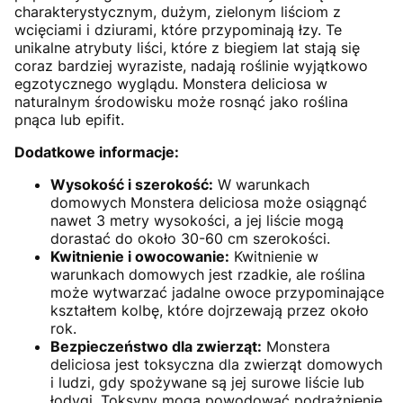
charakterystycznym, dużym, zielonym liściom z
wcięciami i dziurami, które przypominają łzy. Te
unikalne atrybuty liści, które z biegiem lat stają się
coraz bardziej wyraziste, nadają roślinie wyjątkowo
egzotycznego wyglądu. Monstera deliciosa w
naturalnym środowisku może rosnąć jako roślina
pnąca lub epifit.
Dodatkowe informacje:
Wysokość i szerokość:
W warunkach
domowych Monstera deliciosa może osiągnąć
nawet 3 metry wysokości, a jej liście mogą
dorastać do około 30-60 cm szerokości.
Kwitnienie i owocowanie:
Kwitnienie w
warunkach domowych jest rzadkie, ale roślina
może wytwarzać jadalne owoce przypominające
kształtem kolbę, które dojrzewają przez około
rok.
Bezpieczeństwo dla zwierząt:
Monstera
deliciosa jest toksyczna dla zwierząt domowych
i ludzi, gdy spożywane są jej surowe liście lub
łodygi. Toksyny mogą powodować podrażnienie