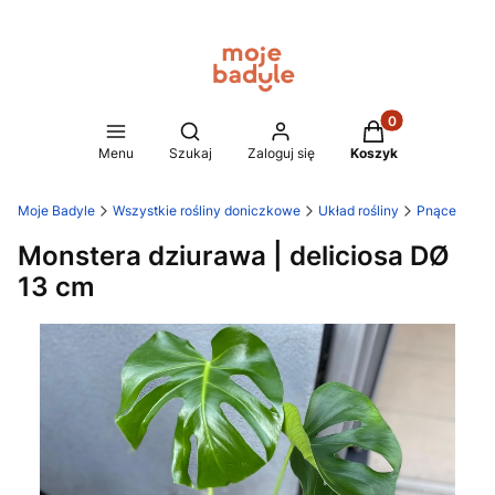
Produkty w koszy
Otwórz wyszukiwarkę
Menu
Szukaj
Zaloguj się
Koszyk
Moje Badyle
Wszystkie rośliny doniczkowe
Układ rośliny
Pnące
Monstera dziurawa | deliciosa DØ
13 cm