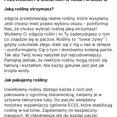
Jaką roślinę otrzymasz?
zdjęcia przedstawiają realne rośliny, które wysyłamy.
Jeśli chcesz mieć prawo wyboru okazu - poinformuj
Nas, że chcesz wybrać roślinę jaką otrzymasz!
Wyślemy Ci zdjęcia roślin i to Ty zadecydujesz o tym
co znajdzie się w paczce. Rośliny to ''towar żywy'' i
gdyby cokolwiek złego stało się z nią u nas w sklepie
- poinformujemy Cię o tym i domówimy kolejną partie.
Tak aby Twój nowy nabytek był najcudowniejszy.
Pamiętaj jednak, że niektóre rośliny mogą różnić się
fakturą i kształtem. Nie każdy gatunek jest jest jak
kropla wody.
Jak pakujemy rośliny:
Uwielbiamy rośliny dlatego każda z nich jest
pakowana z ogromną starannością, owijamy je w
sztywne tekturowe tuby. Do paczki wkładamy
mnóstwo wypełniaczy (głównie ECO), które stabilizują
roślinę w kartonie. Zapewniamy im bezpieczny
transport. W chłodniejsze dni do każdej paczki