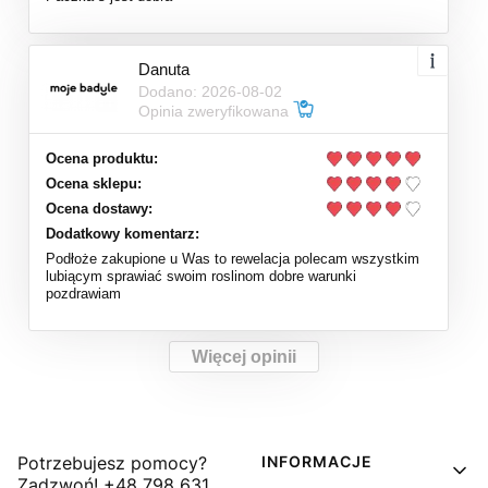
Danuta
Dodano: 2026-08-02
Opinia zweryfikowana
Ocena produktu:
Ocena sklepu:
Ocena dostawy:
Dodatkowy komentarz:
Podłoże zakupione u Was to rewelacja polecam wszystkim
lubiącym sprawiać swoim roslinom dobre warunki
pozdrawiam
Więcej opinii
Linki w stopce
Potrzebujesz pomocy?
INFORMACJE
Zadzwoń! +48 798 631