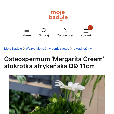
Produkty w koszy
Otwórz wyszukiwarkę
Menu
Szukaj
Zaloguj się
Koszyk
Moje Badyle
Wszystkie rośliny doniczkowe
Układ rośliny
Osteospermum 'Margarita Cream'
stokrotka afrykańska DØ 11cm