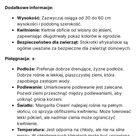
Dodatkowe informacje:
Wysokość:
Zazwyczaj osiąga od 30 do 60 cm
wysokości i podobną szerokość.
Kwitnienie:
Kwitnie obficie od wiosny do jesieni,
zapewniając długotrwały pokaz kolorów w ogrodzie.
Bezpieczeństwo dla zwierząt:
Stokrotki afrykańskie są
ogólnie uważane za bezpieczne dla zwierząt domowych.
Pielęgnacja:
☀️
Podłoże:
Preferuje dobrze drenujące, żyzne podłoże.
Dobrze rośnie w lekkiej, piaszczystej ziemi, która
zapobiega zastojom wody.
Podlewanie:
Umiarkowane podlewanie jest zalecane.
Pozwól ziemi przeschnąć między podlewaniami, aby
uniknąć gnicia korzeni.
Światło:
'Margarita Cream' najlepiej rośnie na pełnym
słońcu, co sprzyja obfitszemu kwitnieniu. Może tolerować
lekki półcień, ale nadmiar cienia może ograniczyć
kwitnienie.
Temperatura:
Jest odporna na chłody, ale nie na silne
mrozy. W chłodniejszych klimatach może być uprawiana