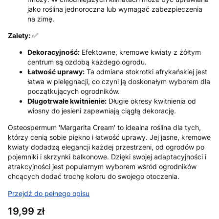
jako roślina jednoroczna lub wymagać zabezpieczenia
na zimę.
Zalety:
✅
Dekoracyjność:
Efektowne, kremowe kwiaty z żółtym
centrum są ozdobą każdego ogrodu.
Łatwość uprawy:
Ta odmiana stokrotki afrykańskiej jest
łatwa w pielęgnacji, co czyni ją doskonałym wyborem dla
początkujących ogrodników.
Długotrwałe kwitnienie:
Długie okresy kwitnienia od
wiosny do jesieni zapewniają ciągłą dekorację.
Osteospermum 'Margarita Cream' to idealna roślina dla tych,
którzy cenią sobie piękno i łatwość uprawy. Jej jasne, kremowe
kwiaty dodadzą elegancji każdej przestrzeni, od ogrodów po
pojemniki i skrzynki balkonowe. Dzięki swojej adaptacyjności i
atrakcyjności jest popularnym wyborem wśród ogrodników
chcących dodać trochę koloru do swojego otoczenia.
Przejdź do pełnego opisu
Cena
19,99 zł