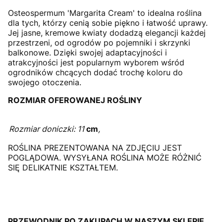
Osteospermum 'Margarita Cream' to idealna roślina
dla tych, którzy cenią sobie piękno i łatwość uprawy.
Jej jasne, kremowe kwiaty dodadzą elegancji każdej
przestrzeni, od ogrodów po pojemniki i skrzynki
balkonowe. Dzięki swojej adaptacyjności i
atrakcyjności jest popularnym wyborem wśród
ogrodników chcących dodać trochę koloru do
swojego otoczenia.
ROZMIAR OFEROWANEJ ROŚLINY
Rozmiar doniczki: 11
cm
,
ROŚLINA PREZENTOWANA NA ZDJĘCIU JEST
POGLĄDOWA. WYSYŁANA ROŚLINA MOŻE RÓŻNIĆ
SIĘ DELIKATNIE KSZTAŁTEM.
PRZEWODNIK PO ZAKUPACH W NASZYM SKLEPIE