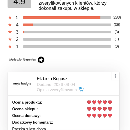
4.9
zweryfikowanych klientów, którzy
dokonali zakupu w sklepie.
5
(283)
4
(36)
3
(3)
2
(1)
1
(0)
Elżbieta Bogusz
Dodano: 2026-08-04
Opinia zweryfikowana
Ocena produktu:
Ocena sklepu:
Ocena dostawy:
Dodatkowy komentarz:
Paczka s jest dobra