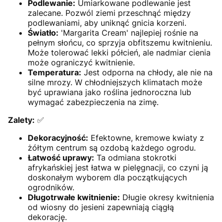
Podlewanie:
Umiarkowane podlewanie jest
zalecane. Pozwól ziemi przeschnąć między
podlewaniami, aby uniknąć gnicia korzeni.
Światło:
'Margarita Cream' najlepiej rośnie na
pełnym słońcu, co sprzyja obfitszemu kwitnieniu.
Może tolerować lekki półcień, ale nadmiar cienia
może ograniczyć kwitnienie.
Temperatura:
Jest odporna na chłody, ale nie na
silne mrozy. W chłodniejszych klimatach może
być uprawiana jako roślina jednoroczna lub
wymagać zabezpieczenia na zimę.
Zalety:
✅
Dekoracyjność:
Efektowne, kremowe kwiaty z
żółtym centrum są ozdobą każdego ogrodu.
Łatwość uprawy:
Ta odmiana stokrotki
afrykańskiej jest łatwa w pielęgnacji, co czyni ją
doskonałym wyborem dla początkujących
ogrodników.
Długotrwałe kwitnienie:
Długie okresy kwitnienia
od wiosny do jesieni zapewniają ciągłą
dekorację.