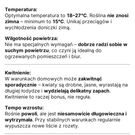
Temperatura:
Optymalna temperatura to
18–27°C
. Roślina
nie znosi
zimna
– minimum to
15°C
. Unikaj przeciągów i
wychłodzenia doniczki zimą.
Wilgotność powietrza:
Nie ma specjalnych wymagań –
dobrze radzi sobie w
suchym powietrzu
, co czyni ją idealną do
ogrzewanych pomieszczeń i biur.
Kwitnienie:
W warunkach domowych może
zakwitnąć
sporadycznie
– kwiaty są drobne, jasne, wyrastają na
długiej łodydze i
wydzielają delikatny zapach
.
Kwitnienie to raczej bonus, nie reguła.
Tempo wzrostu:
Rośnie
powoli
, ale jest
niesamowicie długowieczna i
wytrzymała
. Przy stabilnych warunkach regularnie
wypuszcza nowe liście z rozety.