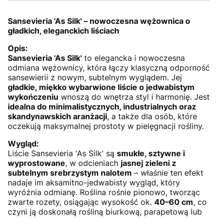
Sansevieria 'As Silk' – nowoczesna wężownica o
gładkich, eleganckich liściach
Opis:
Sansevieria 'As Silk'
to elegancka i nowoczesna
odmiana wężownicy, która łączy klasyczną odporność
sansewierii z nowym, subtelnym wyglądem. Jej
gładkie, miękko wybarwione liście o jedwabistym
wykończeniu
wnoszą do wnętrza styl i harmonię. Jest
idealna do minimalistycznych, industrialnych oraz
skandynawskich aranżacji
, a także dla osób, które
oczekują maksymalnej prostoty w pielęgnacji rośliny.
Wygląd:
Liście Sansevieria 'As Silk' są
smukłe, sztywne i
wyprostowane
, w odcieniach
jasnej zieleni z
subtelnym srebrzystym nalotem
– właśnie ten efekt
nadaje im aksamitno-jedwabisty wygląd, który
wyróżnia odmianę. Roślina rośnie pionowo, tworząc
zwarte rozety, osiągając wysokość ok.
40–60 cm
, co
czyni ją doskonałą rośliną biurkową, parapetową lub