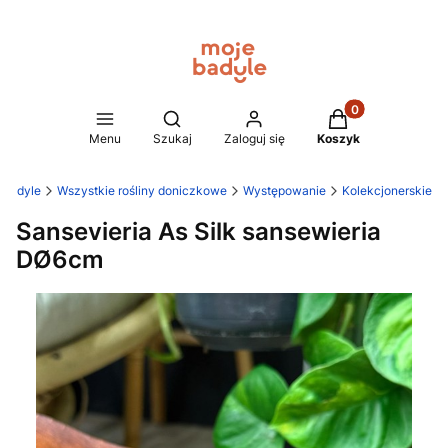
Produkty w koszy
Otwórz wyszukiwarkę
Menu
Szukaj
Zaloguj się
Koszyk
 Badyle
Wszystkie rośliny doniczkowe
Występowanie
Kolekcjonerskie
Sansevieria As Silk sansewieria
DØ6cm