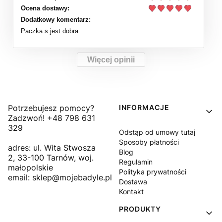
Ocena dostawy:
Dodatkowy komentarz:
Paczka s jest dobra
Więcej opinii
Linki w stopce
Potrzebujesz pomocy?
INFORMACJE
Zadzwoń! +48 798 631
329
Odstąp od umowy tutaj
Sposoby płatności
adres: ul. Wita Stwosza
Blog
2, 33-100 Tarnów, woj.
Regulamin
małopolskie
Polityka prywatności
email: sklep@mojebadyle.pl
Dostawa
Kontakt
PRODUKTY