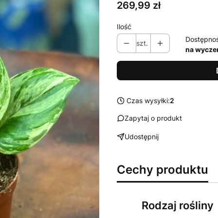
Cena
269,99 zł
Ilość
Dostępno
szt.
na wycze
Czas wysyłki:
2
Zapytaj o produkt
Udostępnij
Cechy produktu
Rodzaj rośliny