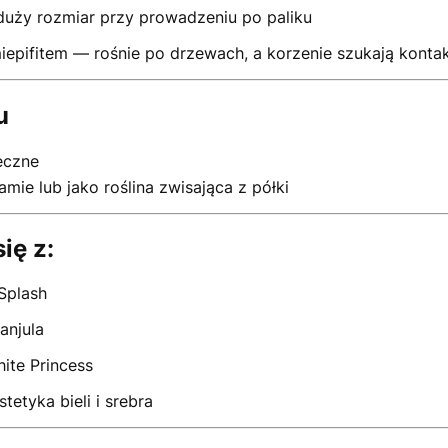
duży rozmiar przy prowadzeniu po paliku
iepifitem — rośnie po drzewach, a korzenie szukają kont
u
eczne
mie lub jako roślina zwisająca z półki
ię z:
 Splash
anjula
ite Princess
tyka bieli i srebra