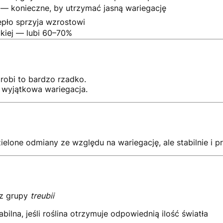
 — konieczne, by utrzymać jasną wariegację
epło sprzyja wzrostowi
iej — lubi 60–70%
robi to bardzo rzadko.
 i wyjątkowa wariegacja.
elone odmiany ze względu na wariegację, ale stabilnie i p
 z grupy
treubii
bilna, jeśli roślina otrzymuje odpowiednią ilość światła