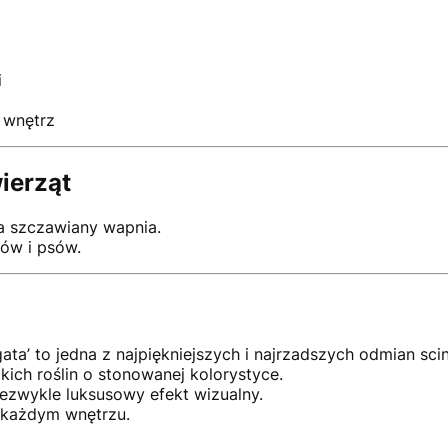
i
 wnętrz
ierząt
a szczawiany wapnia.
ów i psów.
gata’ to jedna z najpiękniejszych i najrzadszych odmian sc
kich roślin o stonowanej kolorystyce.
niezwykle luksusowy efekt wizualny.
 każdym wnętrzu.