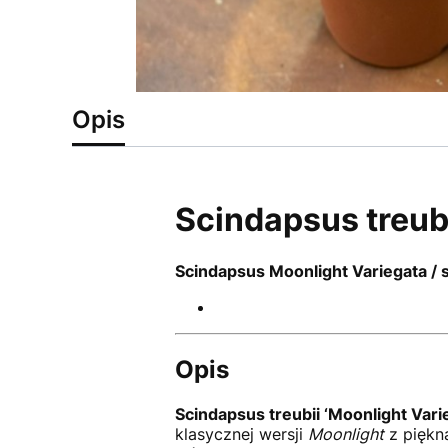
Opis
Scindapsus treubi
Scindapsus Moonlight Variegata / 
Opis
Scindapsus treubii ‘Moonlight Vari
klasycznej wersji
Moonlight
z piękną