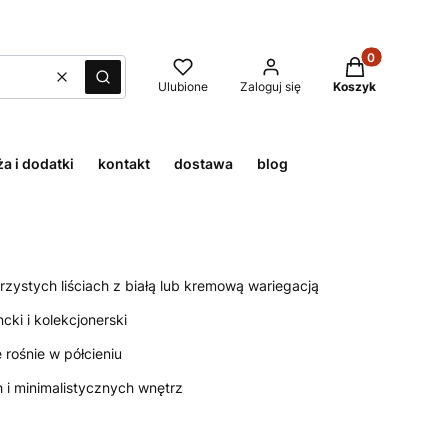
Produkty w kos
Wyczyść
Szukaj
Ulubione
Zaloguj się
Koszyk
a i dodatki
kontakt
dostawa
blog
rzystych liściach z białą lub kremową wariegacją
ki i kolekcjonerski
rośnie w półcieniu
 i minimalistycznych wnętrz