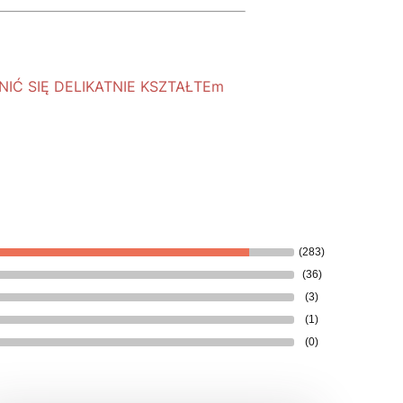
Ć SIĘ DELIKATNIE KSZTAŁTEm
(283)
(36)
(3)
(1)
(0)