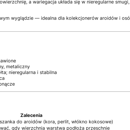
owierzchnię, a wariegacja układa się w nieregularne smugi
owym wyglądzie — idealna dla kolekcjonerów aroidów i osób
stawione
y, metaliczny
ta; nieregularna i stabilna
ąca
pnącze
Zalecenia
zanka do aroidów (kora, perlit, włókno kokosowe)
ać, gdy wierzchnia warstwa podłoża przeschnie