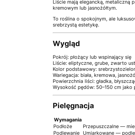
Liście mają elegancką, metaliczną p
kremowym lub jasnożółtym.
To roślina o spokojnym, ale luksus
srebrzystą estetykę.
Wygląd
Pokrój: płożący lub wspinający się
Liście: eliptyczne, grube, zwarto u
Kolor podstawowy: srebrzystozielon
Wariegacja: biała, kremowa, jasnożół
Powierzchnia liści: gładka, błyszcz
Wysokość pędów: 50–150 cm jako 
Pielęgnacja
Wymagania
Podłoże
Przepuszczalne — mies
Podlewanie
Umiarkowane — podlew