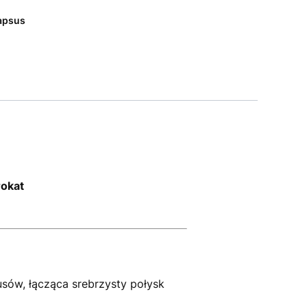
apsus
rokat
sów, łącząca srebrzysty połysk