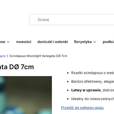
nne
nowości
doniczki i osłonki
florystyka
podłoż
ące
Scindapsus Moonlight Variegata DØ 7cm
ata DØ 7cm
Rzadki scindapsus o sreb
Bardzo efektowny, eleganc
Łatwy w uprawie,
dobrze 
Idealny do nowoczesnych
Przejdź do pełnego opisu