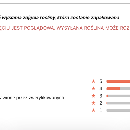
wysłania zdjęcia rośliny, która zostanie zapakowana
CIU JEST POGLĄDOWA. WYSYŁANA ROŚLINA MOŻE RÓŻNI
5
4
3
ystawione przez zweryfikowanych
2
1