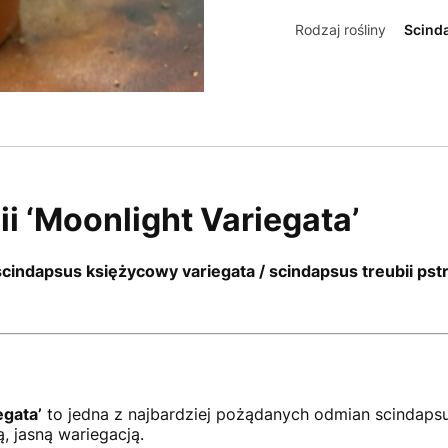
Rodzaj rośliny
Scind
i ‘Moonlight Variegata’
scindapsus księżycowy variegata / scindapsus treubii pst
egata’
to jedna z najbardziej pożądanych odmian scindapsu
, jasną wariegacją.