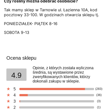
Czy rośliny można odebrać osobiście?
Tak mamy sklep w Tarnowie ul. Łazienna 10A, kod
pocztowy 33-100. W godzinach otwarcia sklepu tj.
PONIEDZIAŁEK- PIĄTEK 8-16
SOBOTA 9-13
Ocena sklepu
Opinie, z których została wyliczona
średnia, są wystawione przez
4.9
zweryfikowanych klientów, którzy
dokonali zakupu w sklepie.
5
(283)
4
(36)
3
(3)
2
(1)