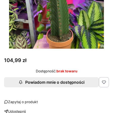
Cena
104,99 zł
Dostępność:
brak towaru
Powiadom mnie o dostępności
Zapytaj o produkt
Udostępnij