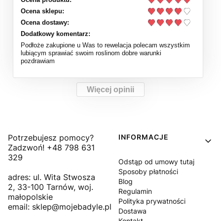
Ocena sklepu:
Ocena dostawy:
Dodatkowy komentarz:
Podłoże zakupione u Was to rewelacja polecam wszystkim
lubiącym sprawiać swoim roslinom dobre warunki
pozdrawiam
Więcej opinii
Linki w stopce
Potrzebujesz pomocy?
INFORMACJE
Zadzwoń! +48 798 631
329
Odstąp od umowy tutaj
Sposoby płatności
adres: ul. Wita Stwosza
Blog
2, 33-100 Tarnów, woj.
Regulamin
małopolskie
Polityka prywatności
email: sklep@mojebadyle.pl
Dostawa
Kontakt