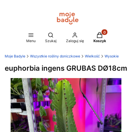
Produkty w koszy
Otwórz wyszukiwarkę
Menu
Szukaj
Zaloguj się
Koszyk
Moje Badyle
Wszystkie rośliny doniczkowe
Wielkość
Wysokie
euphorbia ingens GRUBAS DØ18cm