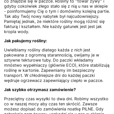
co znajdzie się w paczce. Rośliny to ''towar żywy'' i
gdyby cokolwiek złego stało się z nią u nas w sklepie
- poinformujemy Cię o tym i domówimy kolejną partie.
Tak aby Twój nowy nabytek był najcudowniejszy.
Pamiętaj jednak, że niektóre rośliny mogą różnić się
fakturą i kształtem. Nie każdy gatunek jest jest jak
kropla wody.
Jak pakujemy rośliny:
Uwielbiamy rośliny dlatego każda z nich jest
pakowana z ogromną starannością, owijamy je w
sztywne tekturowe tuby. Do paczki wkładamy
mnóstwo wypełniaczy (głównie ECO), które stabilizują
roślinę w kartonie. Zapewniamy im bezpieczny
transport. W chłodniejsze dni do każdej paczki
wędruje ogrzewacz zapewniający ciepło w paczce.
Jak szybko otrzymasz zamówienie?
Przeciętny czas wysyłki to dwa dni. Robimy wszystko
co w naszej mocy aby czas ten skrócić. Zawsze
możesz dopisać do zamówienia noatkę PILNE. Gdy