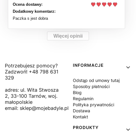
Ocena dostawy:
Dodatkowy komentarz:
Paczka s jest dobra
Więcej opinii
Linki w stopce
Potrzebujesz pomocy?
INFORMACJE
Zadzwoń! +48 798 631
329
Odstąp od umowy tutaj
Sposoby płatności
adres: ul. Wita Stwosza
Blog
2, 33-100 Tarnów, woj.
Regulamin
małopolskie
Polityka prywatności
email: sklep@mojebadyle.pl
Dostawa
Kontakt
PRODUKTY