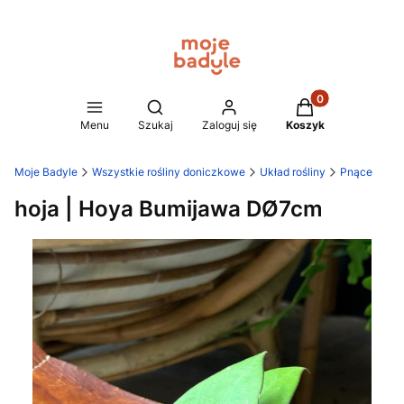
Produkty w koszy
Otwórz wyszukiwarkę
Menu
Szukaj
Zaloguj się
Koszyk
Moje Badyle
Wszystkie rośliny doniczkowe
Układ rośliny
Pnące
hoja | Hoya Bumijawa DØ7cm