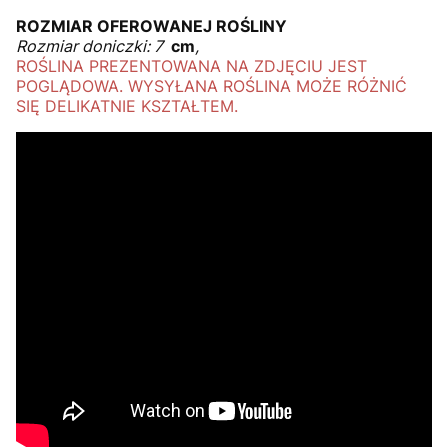
ROZMIAR OFEROWANEJ ROŚLINY
Rozmiar doniczki: 7
cm
,
ROŚLINA PREZENTOWANA NA ZDJĘCIU JEST
POGLĄDOWA. WYSYŁANA ROŚLINA MOŻE RÓŻNIĆ
SIĘ DELIKATNIE KSZTAŁTEM.