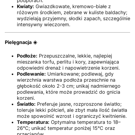
podporach.
Kwiaty:
Gwiazdkowate, kremowo-białe z
różowym środkiem, zebrane w kuliste baldachy;
wydzielają przyjemny, słodki zapach, szczególnie
intensywny wieczorem.
Pielęgnacja ☀️
Podłoże:
Przepuszczalne, lekkie, najlepiej
mieszanka torfu, perlitu i kory, zapewniająca
odpowiedni drenaż i napowietrzenie korzeni.
Podlewanie:
Umiarkowane; podlewaj, gdy
wierzchnia warstwa podłoża przeschnie na
głębokość około 2-3 cm; unikaj nadmiernego
podlewania, które może prowadzić do gnicia
korzeni.
Światło:
Preferuje jasne, rozproszone światło;
toleruje lekki półcień, ale zbyt mała ilość światła
może spowolnić wzrost i ograniczyć kwitnienie.
Temperatura:
Optymalna temperatura to 18–
26°C; unikać temperatur poniżej 15°C oraz
przeciągów.