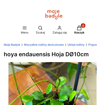
Produkty w koszy
Otwórz wyszukiwarkę
Menu
Szukaj
Zaloguj się
Koszyk
Moje Badyle
Wszystkie rośliny doniczkowe
Układ rośliny
Pnące
hoya endauensis Hoja DØ10cm