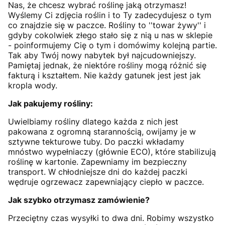
Nas, że chcesz wybrać roślinę jaką otrzymasz!
Wyślemy Ci zdjęcia roślin i to Ty zadecydujesz o tym
co znajdzie się w paczce. Rośliny to ''towar żywy'' i
gdyby cokolwiek złego stało się z nią u nas w sklepie
- poinformujemy Cię o tym i domówimy kolejną partie.
Tak aby Twój nowy nabytek był najcudowniejszy.
Pamiętaj jednak, że niektóre rośliny mogą różnić się
fakturą i kształtem. Nie każdy gatunek jest jest jak
kropla wody.
Jak pakujemy rośliny:
Uwielbiamy rośliny dlatego każda z nich jest
pakowana z ogromną starannością, owijamy je w
sztywne tekturowe tuby. Do paczki wkładamy
mnóstwo wypełniaczy (głównie ECO), które stabilizują
roślinę w kartonie. Zapewniamy im bezpieczny
transport. W chłodniejsze dni do każdej paczki
wędruje ogrzewacz zapewniający ciepło w paczce.
Jak szybko otrzymasz zamówienie?
Przeciętny czas wysyłki to dwa dni. Robimy wszystko