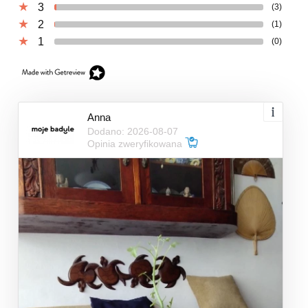
3
(3)
2
(1)
1
(0)
Anna
Dodano: 2026-08-07
Opinia zweryfikowana