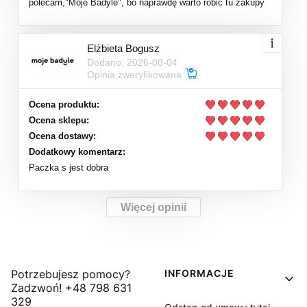
polecam,"Moje Badyle", bo naprawdę warto robić tu zakupy
Elżbieta Bogusz
Dodano: 2026-08-04
Opinia zweryfikowana
Ocena produktu:
Ocena sklepu:
Ocena dostawy:
Dodatkowy komentarz:
Paczka s jest dobra
Więcej opinii
Linki w stopce
Potrzebujesz pomocy?
INFORMACJE
Zadzwoń! +48 798 631
329