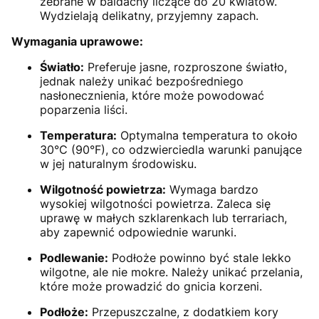
zebrane w baldachy liczące do 20 kwiatów.
Wydzielają delikatny, przyjemny zapach.
Wymagania uprawowe:
Światło:
Preferuje jasne, rozproszone światło,
jednak należy unikać bezpośredniego
nasłonecznienia, które może powodować
poparzenia liści.
Temperatura:
Optymalna temperatura to około
30°C (90°F), co odzwierciedla warunki panujące
w jej naturalnym środowisku.
Wilgotność powietrza:
Wymaga bardzo
wysokiej wilgotności powietrza. Zaleca się
uprawę w małych szklarenkach lub terrariach,
aby zapewnić odpowiednie warunki.
Podlewanie:
Podłoże powinno być stale lekko
wilgotne, ale nie mokre. Należy unikać przelania,
które może prowadzić do gnicia korzeni.
Podłoże:
Przepuszczalne, z dodatkiem kory