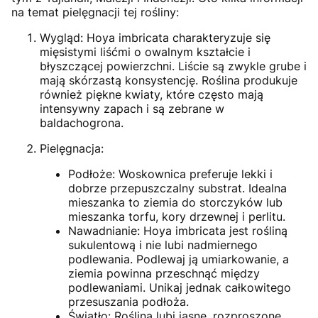
na temat pielęgnacji tej rośliny:
Wygląd: Hoya imbricata charakteryzuje się
mięsistymi liśćmi o owalnym kształcie i
błyszczącej powierzchni. Liście są zwykle grube i
mają skórzastą konsystencję. Roślina produkuje
również piękne kwiaty, które często mają
intensywny zapach i są zebrane w
baldachogrona.
Pielęgnacja:
Podłoże: Woskownica preferuje lekki i
dobrze przepuszczalny substrat. Idealna
mieszanka to ziemia do storczyków lub
mieszanka torfu, kory drzewnej i perlitu.
Nawadnianie: Hoya imbricata jest rośliną
sukulentową i nie lubi nadmiernego
podlewania. Podlewaj ją umiarkowanie, a
ziemia powinna przeschnąć między
podlewaniami. Unikaj jednak całkowitego
przesuszania podłoża.
Światło: Roślina lubi jasne, rozproszone