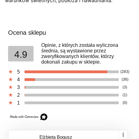
warunków świetlnych, podłoża i nawadniania.
Ocena sklepu
Opinie, z których została wyliczona
średnia, są wystawione przez
4.9
zweryfikowanych klientów, którzy
dokonali zakupu w sklepie.
5
(283)
4
(36)
3
(3)
2
(1)
1
(0)
Elżbieta Bogusz