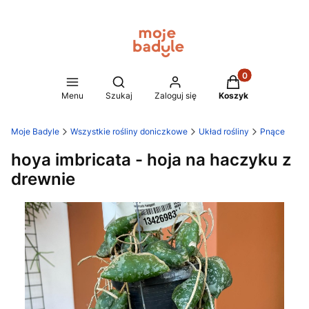
Produkty w koszy
Otwórz wyszukiwarkę
Menu
Szukaj
Zaloguj się
Koszyk
Moje Badyle
Wszystkie rośliny doniczkowe
Układ rośliny
Pnące
hoya imbricata - hoja na haczyku z
drewnie