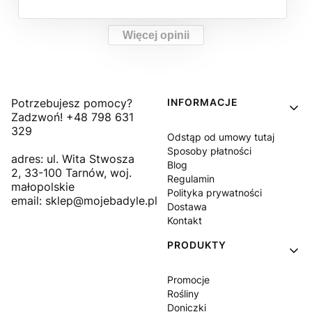
Więcej opinii
Linki w stopce
Potrzebujesz pomocy?
INFORMACJE
Zadzwoń! +48 798 631
329
Odstąp od umowy tutaj
Sposoby płatności
adres: ul. Wita Stwosza
Blog
2, 33-100 Tarnów, woj.
Regulamin
małopolskie
Polityka prywatności
email: sklep@mojebadyle.pl
Dostawa
Kontakt
PRODUKTY
Promocje
Rośliny
Doniczki