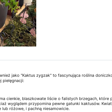
wnież jako "Kaktus zygzak" to fascynująca roślina donicz
 pielęgnacji:
ma cienkie, blaszkowate liście o falistych brzegach, które p
ociaż wyglądem przypomina pewne gatunki kaktusów. Kwiaty
 lub różowe, i pachną niesamowicie.