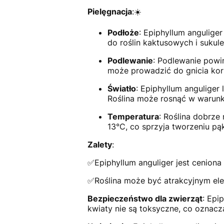
Pielęgnacja
:☀️
Podłoże
: Epiphyllum angulige
do roślin kaktusowych i sukul
Podlewanie
: Podlewanie powi
może prowadzić do gnicia korz
Światło
: Epiphyllum anguliger 
Roślina może rosnąć w warunka
Temperatura
: Roślina dobrze
13°C, co sprzyja tworzeniu p
Zalety
:
✅Epiphyllum anguliger jest ceniona 
✅Roślina może być atrakcyjnym el
Bezpieczeństwo dla zwierząt
: Epi
kwiaty nie są toksyczne, co oznac