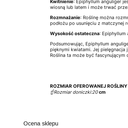
Kwitnienie
: Epiphyllum anguliger j
wiosną lub latem i może trwać prze
Rozmnażanie
: Roślinę można rozm
podłożu po usunięciu z matczynej ro
Wysokość ostateczna
: Epiphyllum
Podsumowując, Epiphyllum anguliger
pięknymi kwiatami. Jej pielęgnacja
Roślina ta może być fascynującym d
ROZMIAR OFEROWANEJ ROŚLINY
☝️Rozmiar doniczki:20
cm
Ocena sklepu