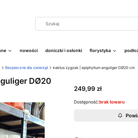
nne
nowości
doniczki i osłonki
florystyka
podłoż
e
Bezpieczne dla zwierząt
kaktus zygzak | epiphyllum anguliger DØ20 cm
nguliger DØ20
Cena
249,99 zł
Dostępność:
brak towaru
Powi