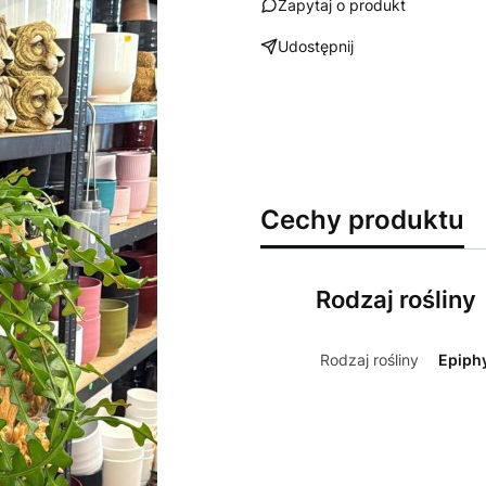
Zapytaj o produkt
Udostępnij
Wybierz wariant produktu:
Poszczególne warianty mogą ró
Cechy produktu
Rodzaj rośliny
Rodzaj rośliny
Epiph