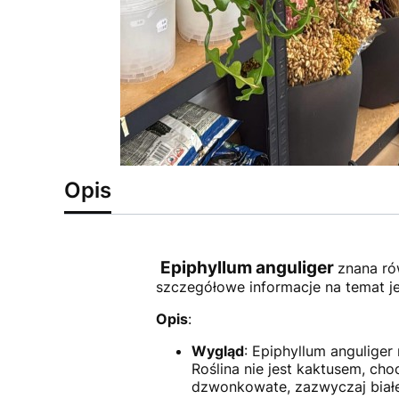
Opis
Epiphyllum anguliger
znana ró
szczegółowe informacje na temat jej
Opis
:
Wygląd
: Epiphyllum anguliger 
Roślina nie jest kaktusem, ch
dzwonkowate, zazwyczaj białe