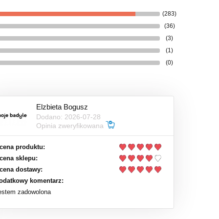
(283)
(36)
(3)
(1)
(0)
Elzbieta Bogusz
Dodano: 2026-07-28
Opinia zweryfikowana
cena produktu:
cena sklepu:
cena dostawy:
odatkowy komentarz:
estem zadowolona