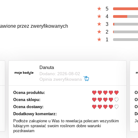
5
4
3
ystawione przez zweryfikowanych
2
1
Danuta
Dodano: 2026-08-02
Opinia zweryfikowana
Ocena produktu:
O
Ocena sklepu:
O
Ocena dostawy:
O
Dodatkowy komentarz:
D
Podłoże zakupione u Was to rewelacja polecam wszystkim
J
lubiącym sprawiać swoim roslinom dobre warunki
pozdrawiam