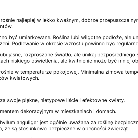
r rośnie najlepiej w lekko kwaśnym, dobrze przepuszczaln
entów.
nno być umiarkowane. Roślina lubi wilgotne podłoże, ale u
eni. Podlewanie w okresie wzrostu powinno być regularne
lubi jasne, rozproszone światło, ale unikaj bezpośredniego s
ch niskiego oświetlenia, ale kwitnienie może być mniej obf
 rośnie w temperaturze pokojowej. Minimalna zimowa temp
ąków kwiatowych.
za swoje piękne, nietypowe liście i efektowne kwiaty.
ementem dekoracyjnym w mieszkaniach i domach.
phyllum anguliger jest ogólnie uważana za roślinę bezpiecz
za, że są stosunkowo bezpieczne w obecności zwierząt.