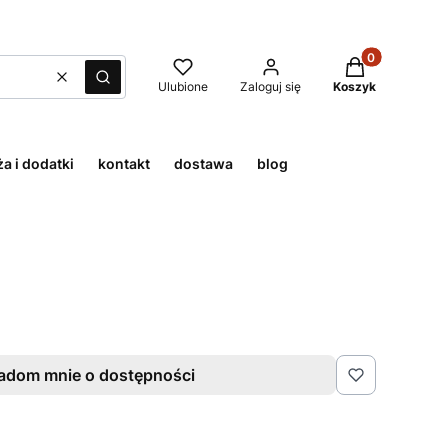
Produkty w kos
Wyczyść
Szukaj
Ulubione
Zaloguj się
Koszyk
a i dodatki
kontakt
dostawa
blog
adom mnie o dostępności