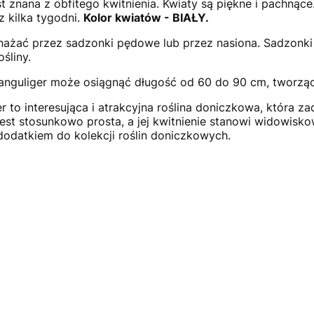
est znana z obfitego kwitnienia. Kwiaty są piękne i pachnąc
z kilka tygodni.
Kolor kwiatów - BIAŁY.
nażać przez sadzonki pędowe lub przez nasiona. Sadzon
śliny.
 anguliger może osiągnąć długość od 60 do 90 cm, tworząc
 to interesująca i atrakcyjna roślina doniczkowa, która za
 jest stosunkowo prosta, a jej kwitnienie stanowi widowi
odatkiem do kolekcji roślin doniczkowych.