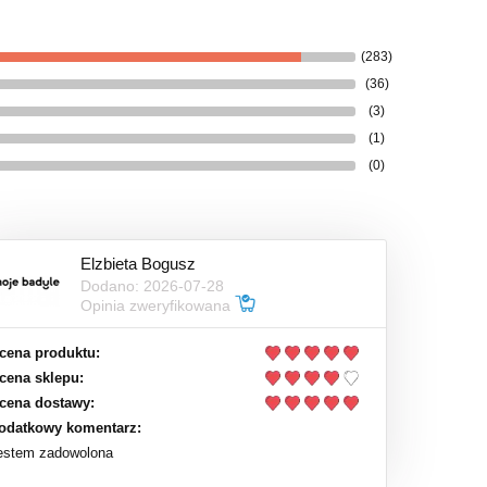
(283)
(36)
(3)
(1)
(0)
Elzbieta Bogusz
Dodano: 2026-07-28
Opinia zweryfikowana
cena produktu:
cena sklepu:
cena dostawy:
odatkowy komentarz:
estem zadowolona