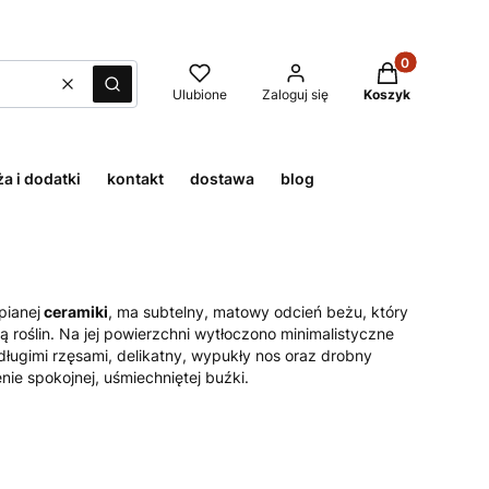
Produkty w kos
Wyczyść
Szukaj
Ulubione
Zaloguj się
Koszyk
a i dodatki
kontakt
dostawa
blog
pianej
ceramiki
, ma subtelny, matowy odcień beżu, który
ią roślin. Na jej powierzchni wytłoczono minimalistyczne
długimi rzęsami, delikatny, wypukły nos oraz drobny
ie spokojnej, uśmiechniętej buźki.