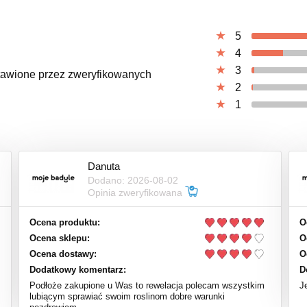
5
4
3
ystawione przez zweryfikowanych
2
1
Danuta
Dodano: 2026-08-02
Opinia zweryfikowana
Ocena produktu:
O
Ocena sklepu:
O
Ocena dostawy:
O
Dodatkowy komentarz:
D
Podłoże zakupione u Was to rewelacja polecam wszystkim
J
lubiącym sprawiać swoim roslinom dobre warunki