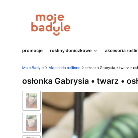
promocje
rośliny doniczkowe
akcesoria rośli
Moje Badyle
Akcesoria roślinne
osłonka Gabrysia • twarz • o
osłonka Gabrysia • twarz • o