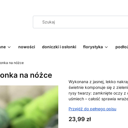
nne
nowości
doniczki i osłonki
florystyka
podłoż
słonka na nóżce
słonka na nóżce
Wykonana z jasnej, lekko nakra
świetnie komponuje się z zielen
rysy twarzy: zamknięte oczy z 
uśmiech – całość sprawia wrażen
Przejdź do pełnego opisu
Cena
23,99 zł