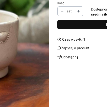
Ilość
Dostępno
szt.
średnia i
Czas wysyłki:
1
Zapytaj o produkt
Udostępnij
Wybierz wariant produktu:
Poszczególne warianty mogą ró
*
średnica
Wybierz