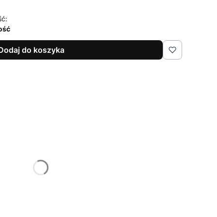
ść:
lość
Dodaj do koszyka
żnić się ceną