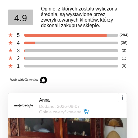
Opinie, z których została wyliczona
średnia, są wystawione przez
4.9
zweryfikowanych klientów, którzy
dokonali zakupu w sklepie.
5
(284)
4
(36)
3
(3)
2
(1)
1
(0)
Anna
Dodano: 2026-08-07
Opinia zweryfikowana