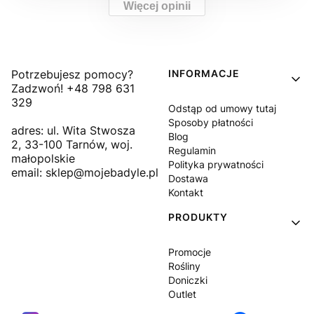
Więcej opinii
Linki w stopce
Potrzebujesz pomocy?
INFORMACJE
Zadzwoń! +48 798 631
329
Odstąp od umowy tutaj
Sposoby płatności
adres: ul. Wita Stwosza
Blog
2, 33-100 Tarnów, woj.
Regulamin
małopolskie
Polityka prywatności
email: sklep@mojebadyle.pl
Dostawa
Kontakt
PRODUKTY
Promocje
Rośliny
Doniczki
Outlet