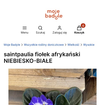
Produkty w koszy
Otwórz wyszukiwarkę
Menu
Szukaj
Zaloguj się
Koszyk
Moje Badyle
Wszystkie rośliny doniczkowe
Wielkość
Wysokie
saintpaulia fiołek afrykański
NIEBIESKO-BIAŁE