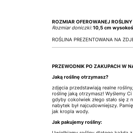
ROZMIAR OFEROWANEJ ROŚLINY
Rozmiar doniczki:
10,5 cm wysokoś
ROŚLINA PREZENTOWANA NA ZDJĘ
PRZEWODNIK PO ZAKUPACH W N
Jaką roślinę otrzymasz?
zdjęcia przedstawiają realne rośli
roślinę jaką otrzymasz! Wyślemy Ci z
gdyby cokolwiek złego stało się z 
nabytek był najcudowniejszy. Pamięta
jak kropla wody.
Jak pakujemy rośliny:
Uwielbiamy rośliny dlatego każda z