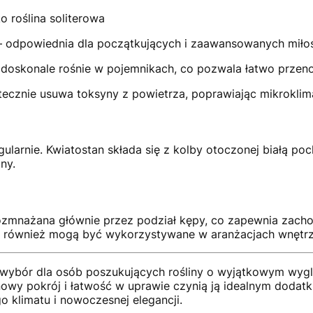
o roślina soliterowa
 odpowiednia dla początkujących i zaawansowanych miłoś
doskonale rośnie w pojemnikach, co pozwala łatwo przenos
tecznie usuwa toksyny z powietrza, poprawiając mikroklim
ularnie.
Kwiatostan składa się z kolby otoczonej białą po
ny.
ozmnażana głównie przez podział kępy, co zapewnia zachow
e również mogą być wykorzystywane w aranżacjach wnętrz 
y wybór dla osób poszukujących rośliny o wyjątkowym wyg
nowy pokrój i łatwość w uprawie czynią ją idealnym dodat
 klimatu i nowoczesnej elegancji.