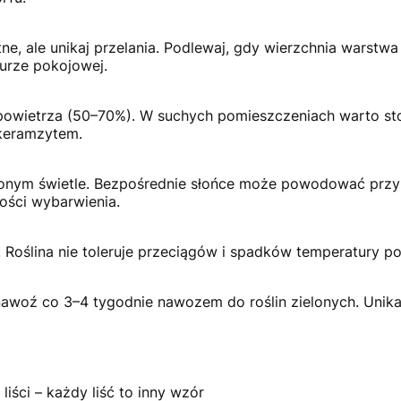
e, ale unikaj przelania.
Podlewaj, gdy wierzchnia warstwa 
urze pokojowej.
powietrza (50–70%).
W suchych pomieszczeniach warto sto
keramzytem.
onym świetle.
Bezpośrednie słońce może powodować przypal
ości wybarwienia.
.
Roślina nie toleruje przeciągów i spadków temperatury po
nawoź co 3–4 tygodnie nawozem do roślin zielonych.
Unika
liści – każdy liść to inny wzór