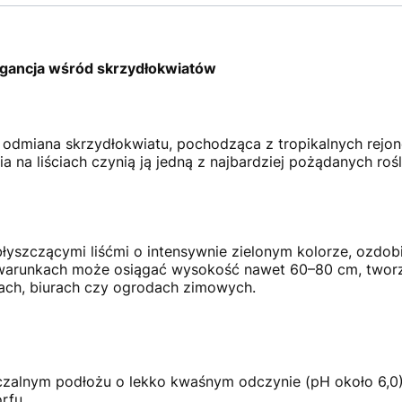
legancja wśród skrzydłokwiatów
a odmiana skrzydłokwiatu, pochodząca z tropikalnych rejo
ia na liściach czynią ją jedną z najbardziej pożądanych ro
błyszczącymi liśćmi o intensywnie zielonym kolorze, ozdob
arunkach może osiągać wysokość nawet 60–80 cm, tworz
ach, biurach czy ogrodach zimowych.
zczalnym podłożu o lekko kwaśnym odczynie (pH około 6,0)
rfu.