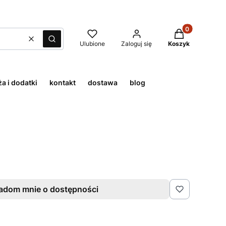
Produkty w kos
Wyczyść
Szukaj
Ulubione
Zaloguj się
Koszyk
a i dodatki
kontakt
dostawa
blog
adom mnie o dostępności