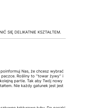
Ć SIĘ DELIKATNIE KSZTAŁTEM.
- poinformuj Nas, że chcesz wybrać
paczce. Rośliny to ''towar żywy'' i
kolejną partie. Tak aby Twój nowy
tałtem. Nie każdy gatunek jest jest
 sztywne tekturowe tuby. Do paczki