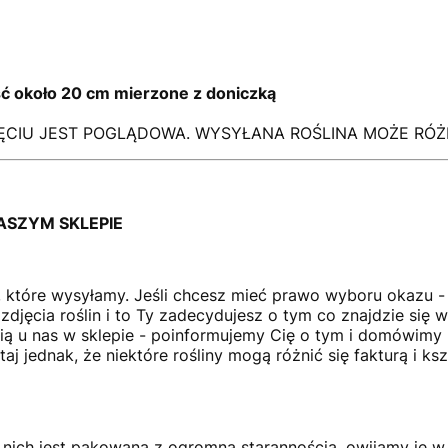
ć około 20 cm mierzone z doniczką
CIU JEST POGLĄDOWA. WYSYŁANA ROŚLINA MOŻE RÓŻNI
ASZYM SKLEPIE
ny, które wysyłamy. Jeśli chcesz mieć prawo wyboru okazu 
djęcia roślin i to Ty zadecydujesz o tym co znajdzie się w 
nią u nas w sklepie - poinformujemy Cię o tym i domówimy 
j jednak, że niektóre rośliny mogą różnić się fakturą i ksz
 nich jest pakowana z ogromną starannością, owijamy je w