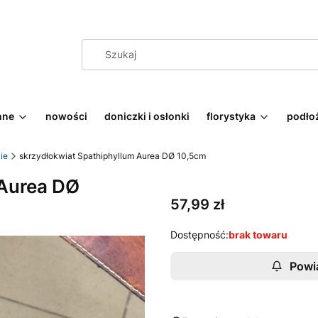
nne
nowości
doniczki i osłonki
florystyka
podłoż
ie
skrzydłokwiat Spathiphyllum Aurea DØ 10,5cm
 Aurea DØ
Cena
57,99 zł
Dostępność:
brak towaru
Powi