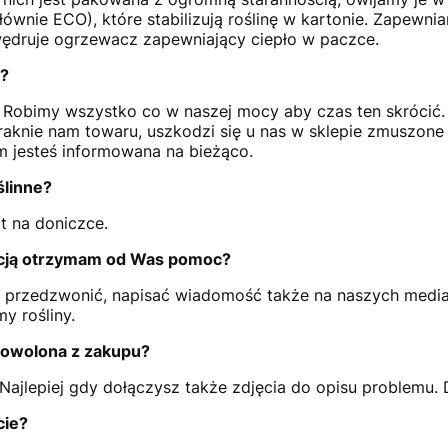
wnie ECO), które stabilizują roślinę w kartonie. Zapewni
 wędruje ogrzewacz zapewniający ciepło w paczce.
?
i. Robimy wszystko co w naszej mocy aby czas ten skróci
aknie nam towaru, uszkodzi się u nas w sklepie zmuszone 
m jesteś informowana na bieżąco.
ślinne?
t na doniczce.
acją otrzymam od Was pomoc?
 przedzwonić, napisać wiadomość także na naszych medi
my rośliny.
dowolona z zakupu?
. Najlepiej gdy dołączysz także zdjęcia do opisu problemu.
cie?