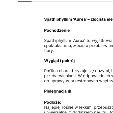
Spathiphyllum 'Aurea' – złocista e
Pochodzenie
Spathiphyllum 'Aurea' to wyjątkow
spektakularne, złociste przebarwien
flory.
Wygląd i pokrój
Roślina charakteryzuje się dużymi, 
przebarwieniami.
W odpowiednich w
do uprawy w przestronnych wnętrz
Pielęgnacja ☀️
Podłoże:
Najlepiej rośnie w lekkim, przepus
uniwersalnej z dodatkiem perlitu i to