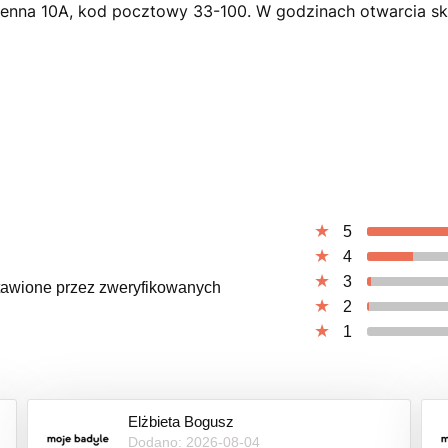
ienna 10A, kod pocztowy 33-100. W godzinach otwarcia skl
5
4
3
ystawione przez zweryfikowanych
2
1
Elżbieta Bogusz
Dodano: 2026-08-04