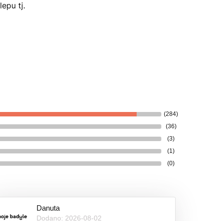
epu tj.
(284)
(36)
(3)
(1)
(0)
Danuta
Dodano: 2026-08-02